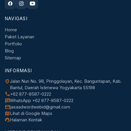
NAVIGASI
Home
Paket Layanan
Portfolio
Blog
Sitemap
INFORMASI
location_on
Jalan Nuri No. 98, Pringgolayan, Kec. Banguntapan, Kab.
Bantul, Daerah Istimewa Yogyakarta 55198
call
+62 877-8587-0222
chat
WhatsApp +62 877-8587-0222
mail
jasaadwordwebid@gmail.com
map
Lihat di Google Maps
support_agent
Halaman Kontak