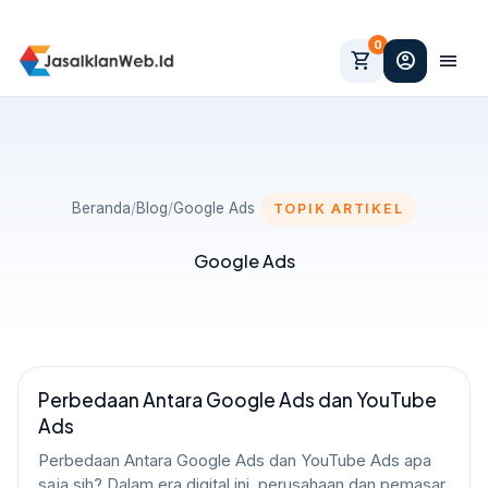
0
shopping_cart
account_circle
menu
Beranda
/
Blog
/
Google Ads
TOPIK ARTIKEL
Google Ads
Perbedaan Antara Google Ads dan YouTube
GOOGLE ADS
Ads
Perbedaan Antara Google Ads dan YouTube Ads apa
saja sih? Dalam era digital ini, perusahaan dan pemasar