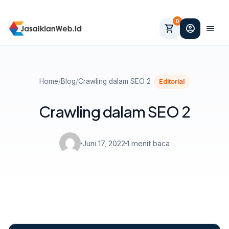
0
shopping_cart
account_circle
menu
Home
/
Blog
/
Crawling dalam SEO 2
Editorial
Crawling dalam SEO 2
Juni 17, 2022
1 menit baca