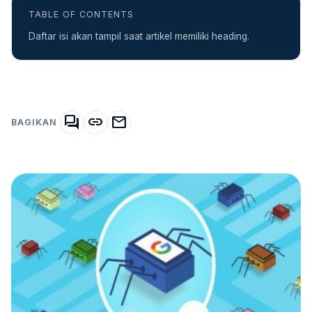
TABLE OF CONTENTS
Daftar isi akan tampil saat artikel memiliki heading.
forum
link
mail
BAGIKAN