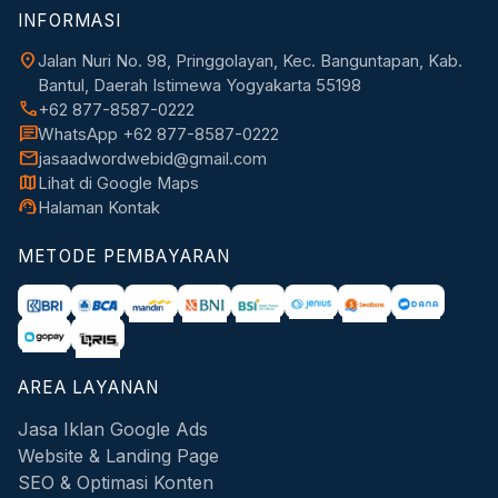
INFORMASI
location_on
Jalan Nuri No. 98, Pringgolayan, Kec. Banguntapan, Kab.
Bantul, Daerah Istimewa Yogyakarta 55198
call
+62 877-8587-0222
chat
WhatsApp +62 877-8587-0222
mail
jasaadwordwebid@gmail.com
map
Lihat di Google Maps
support_agent
Halaman Kontak
METODE PEMBAYARAN
AREA LAYANAN
Jasa Iklan Google Ads
Website & Landing Page
SEO & Optimasi Konten