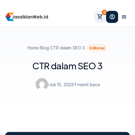
0
shopping_cart
account_circle
menu
Home
/
Blog
/
CTR dalam SEO 3
Editorial
CTR dalam SEO 3
Juli 15, 2022
1 menit baca