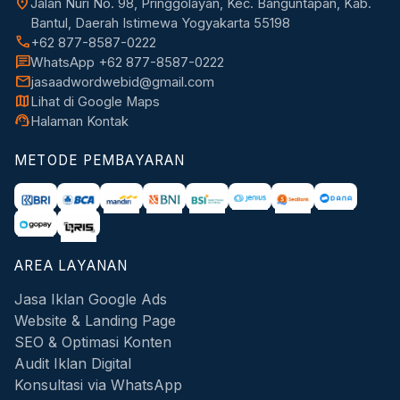
location_on
Jalan Nuri No. 98, Pringgolayan, Kec. Banguntapan, Kab.
Bantul, Daerah Istimewa Yogyakarta 55198
call
+62 877-8587-0222
chat
WhatsApp +62 877-8587-0222
mail
jasaadwordwebid@gmail.com
map
Lihat di Google Maps
support_agent
Halaman Kontak
METODE PEMBAYARAN
AREA LAYANAN
Jasa Iklan Google Ads
Website & Landing Page
SEO & Optimasi Konten
Audit Iklan Digital
Konsultasi via WhatsApp