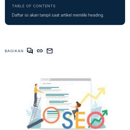
TABLE OF CONTENTS
Daftar isi akan tampil saat artikel memiliki heading.
forum
link
mail
BAGIKAN