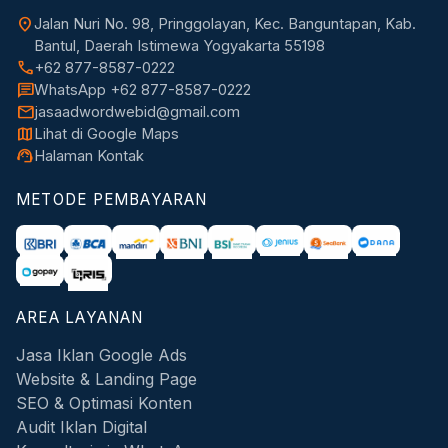
location_on
Jalan Nuri No. 98, Pringgolayan, Kec. Banguntapan, Kab.
Bantul, Daerah Istimewa Yogyakarta 55198
call
+62 877-8587-0222
chat
WhatsApp +62 877-8587-0222
mail
jasaadwordwebid@gmail.com
map
Lihat di Google Maps
support_agent
Halaman Kontak
METODE PEMBAYARAN
AREA LAYANAN
Jasa Iklan Google Ads
Website & Landing Page
SEO & Optimasi Konten
Audit Iklan Digital