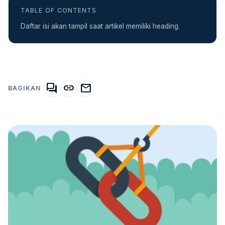
TABLE OF CONTENTS
Daftar isi akan tampil saat artikel memiliki heading.
forum
link
mail
BAGIKAN