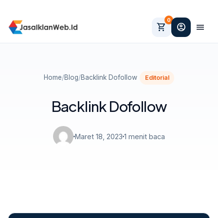
0
shopping_cart
account_circle
menu
Home
/
Blog
/
Backlink Dofollow
Editorial
Backlink Dofollow
Maret 18, 2023
1 menit baca