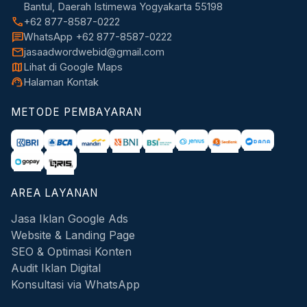
Bantul, Daerah Istimewa Yogyakarta 55198
call
+62 877-8587-0222
chat
WhatsApp +62 877-8587-0222
mail
jasaadwordwebid@gmail.com
map
Lihat di Google Maps
support_agent
Halaman Kontak
METODE PEMBAYARAN
AREA LAYANAN
Jasa Iklan Google Ads
Website & Landing Page
SEO & Optimasi Konten
Audit Iklan Digital
Konsultasi via WhatsApp