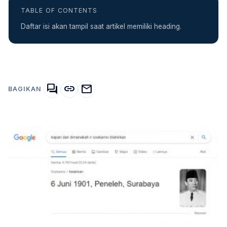
TABLE OF CONTENTS
Daftar isi akan tampil saat artikel memiliki heading.
forum
link
mail
BAGIKAN