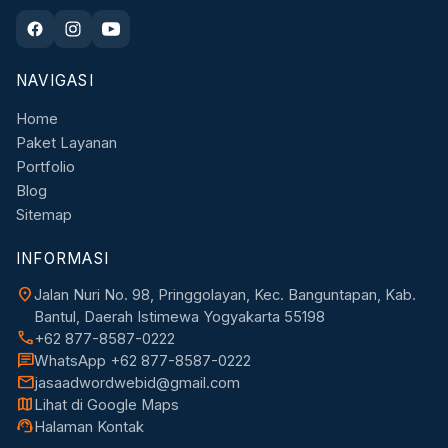
NAVIGASI
Home
Paket Layanan
Portfolio
Blog
Sitemap
INFORMASI
location_on
Jalan Nuri No. 98, Pringgolayan, Kec. Banguntapan, Kab.
Bantul, Daerah Istimewa Yogyakarta 55198
call
+62 877-8587-0222
chat
WhatsApp +62 877-8587-0222
mail
jasaadwordwebid@gmail.com
map
Lihat di Google Maps
support_agent
Halaman Kontak