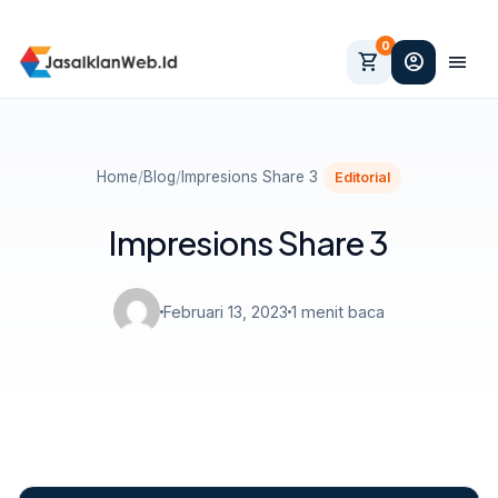
0
shopping_cart
account_circle
menu
Home
/
Blog
/
Impresions Share 3
Editorial
Impresions Share 3
Februari 13, 2023
1 menit baca