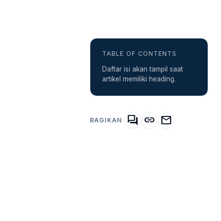
TABLE OF CONTENTS
Daftar isi akan tampil saat
artikel memiliki heading.
forum
link
mail
BAGIKAN