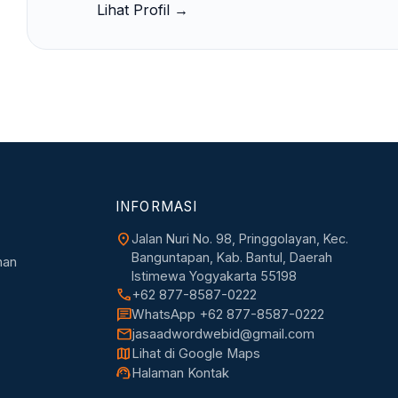
Lihat Profil →
INFORMASI
location_on
Jalan Nuri No. 98, Pringgolayan, Kec.
Banguntapan, Kab. Bantul, Daerah
nan
Istimewa Yogyakarta 55198
call
+62 877-8587-0222
chat
WhatsApp +62 877-8587-0222
mail
jasaadwordwebid@gmail.com
map
Lihat di Google Maps
support_agent
Halaman Kontak