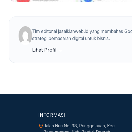
Tim editorial jasaiklanweb.id yang membahas Goo
strategi pemasaran digital untuk bisnis.
Lihat Profil →
INFORMASI
location_on
Jalan Nuri No. 98, Pringgolayan, Kec.
Banguntapan, Kab. Bantul, Daerah