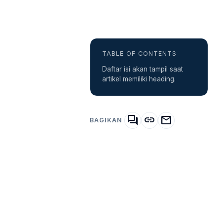
TABLE OF CONTENTS
Daftar isi akan tampil saat
artikel memiliki heading.
forum
link
mail
BAGIKAN