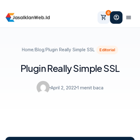
0
shopping_cart
account_circle
menu
Home
/
Blog
/
Plugin Really Simple SSL
Editorial
Plugin Really Simple SSL
April 2, 2022
1 menit baca