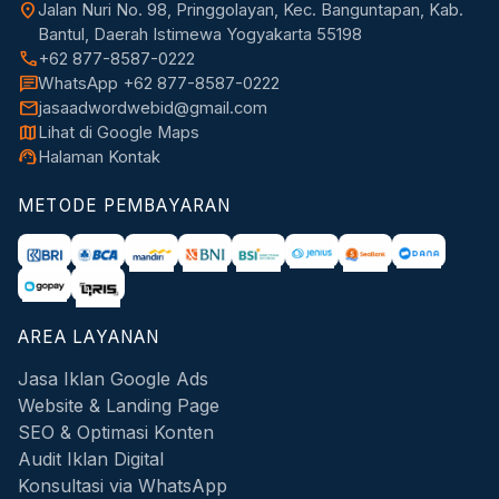
location_on
Jalan Nuri No. 98, Pringgolayan, Kec. Banguntapan, Kab.
Bantul, Daerah Istimewa Yogyakarta 55198
call
+62 877-8587-0222
chat
WhatsApp +62 877-8587-0222
mail
jasaadwordwebid@gmail.com
map
Lihat di Google Maps
support_agent
Halaman Kontak
METODE PEMBAYARAN
AREA LAYANAN
Jasa Iklan Google Ads
Website & Landing Page
SEO & Optimasi Konten
Audit Iklan Digital
Konsultasi via WhatsApp