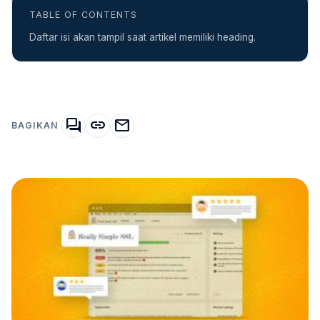
TABLE OF CONTENTS
Daftar isi akan tampil saat artikel memiliki heading.
forum
link
mail
BAGIKAN