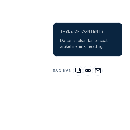
TABLE OF CONTENTS
Daftar isi akan tampil saat
artikel memiliki heading.
forum
link
mail
BAGIKAN