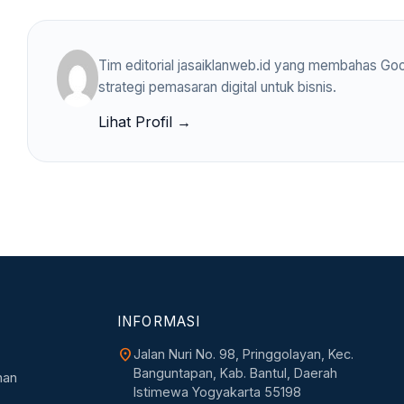
Tim editorial jasaiklanweb.id yang membahas Goo
strategi pemasaran digital untuk bisnis.
Lihat Profil →
INFORMASI
location_on
Jalan Nuri No. 98, Pringgolayan, Kec.
Banguntapan, Kab. Bantul, Daerah
nan
Istimewa Yogyakarta 55198