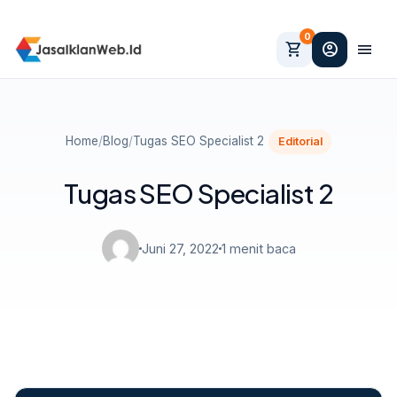
0
shopping_cart
account_circle
menu
Home
/
Blog
/
Tugas SEO Specialist 2
Editorial
Tugas SEO Specialist 2
Juni 27, 2022
1 menit baca