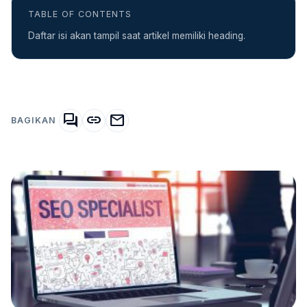
TABLE OF CONTENTS
Daftar isi akan tampil saat artikel memiliki heading.
forum
link
mail
BAGIKAN