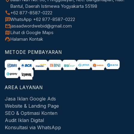
Bantul, Daerah Istimewa Yogyakarta 55198
call
+62 877-8587-0222
chat
WhatsApp +62 877-8587-0222
mail
jasaadwordwebid@gmail.com
map
Lihat di Google Maps
support_agent
Halaman Kontak
METODE PEMBAYARAN
AREA LAYANAN
Jasa Iklan Google Ads
Website & Landing Page
SEO & Optimasi Konten
Audit Iklan Digital
Konsultasi via WhatsApp