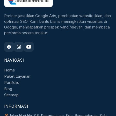
Partner jasa iklan Google Ads, pembuatan website iklan, dan
optimasi SEO. Kami bantu bisnis meningkatkan visibilitas di
Google, mendapatkan prospek yang relevan, dan membaca
performa secara terukur.
NAVIGASI
Home
Paket Layanan
Portfolio
Blog
Sitemap
INFORMASI
location_on
Jalan Nuri No. 98, Pringgolayan, Kec. Banguntapan, Kab.