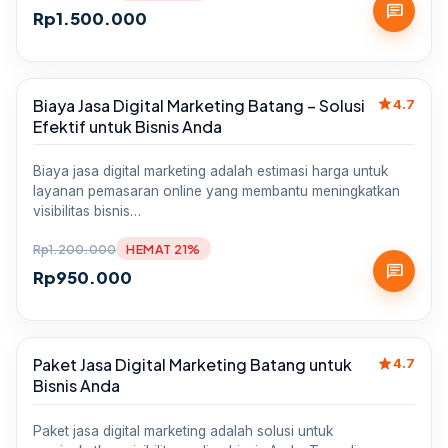
chat
Rp
1.500.000
star
Biaya Jasa Digital Marketing Batang – Solusi
Sale
4.7
Efektif untuk Bisnis Anda
Biaya jasa digital marketing adalah estimasi harga untuk
layanan pemasaran online yang membantu meningkatkan
visibilitas bisnis…
Rp
1.200.000
HEMAT 21%
chat
Rp
950.000
star
Paket Jasa Digital Marketing Batang untuk
Sale
4.7
Bisnis Anda
Paket jasa digital marketing adalah solusi untuk