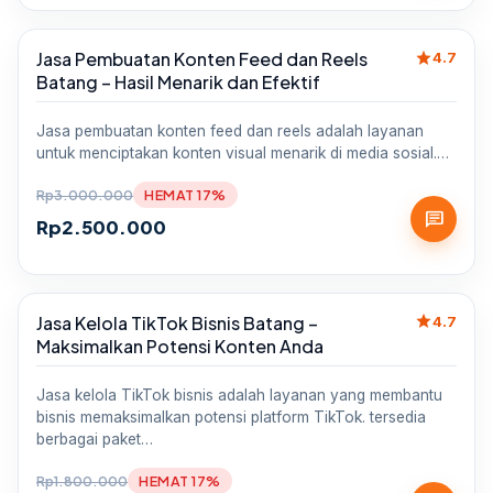
star
Jasa Pembuatan Konten Feed dan Reels
Sale
4.7
Batang – Hasil Menarik dan Efektif
Jasa pembuatan konten feed dan reels adalah layanan
untuk menciptakan konten visual menarik di media sosial.…
Rp
3.000.000
HEMAT 17%
chat
Rp
2.500.000
star
Jasa Kelola TikTok Bisnis Batang –
Sale
4.7
Maksimalkan Potensi Konten Anda
Jasa kelola TikTok bisnis adalah layanan yang membantu
bisnis memaksimalkan potensi platform TikTok. tersedia
berbagai paket…
Rp
1.800.000
HEMAT 17%