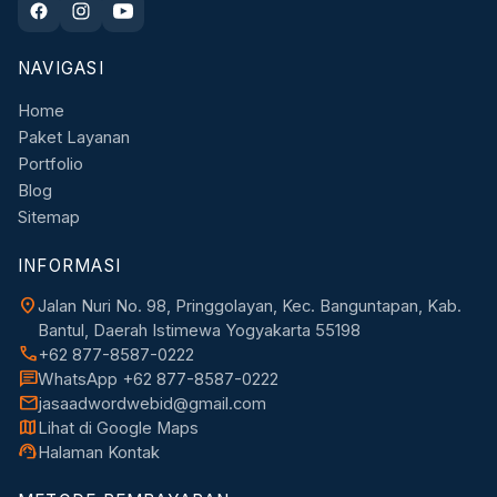
NAVIGASI
Home
Paket Layanan
Portfolio
Blog
Sitemap
INFORMASI
location_on
Jalan Nuri No. 98, Pringgolayan, Kec. Banguntapan, Kab.
Bantul, Daerah Istimewa Yogyakarta 55198
call
+62 877-8587-0222
chat
WhatsApp +62 877-8587-0222
mail
jasaadwordwebid@gmail.com
map
Lihat di Google Maps
support_agent
Halaman Kontak