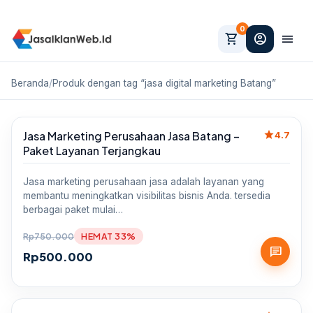
0
shopping_cart
account_circle
menu
Beranda
/
Produk dengan tag “jasa digital marketing Batang”
star
Jasa Marketing Perusahaan Jasa Batang –
Sale
4.7
Paket Layanan Terjangkau
Jasa marketing perusahaan jasa adalah layanan yang
membantu meningkatkan visibilitas bisnis Anda. tersedia
berbagai paket mulai…
Rp
750.000
HEMAT 33%
chat
Rp
500.000