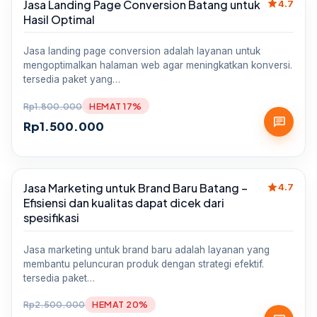
star
Jasa Landing Page Conversion Batang untuk
Sale
4.7
Hasil Optimal
Jasa landing page conversion adalah layanan untuk
mengoptimalkan halaman web agar meningkatkan konversi.
tersedia paket yang…
Rp
1.800.000
HEMAT 17%
chat
Rp
1.500.000
star
Jasa Marketing untuk Brand Baru Batang –
Sale
4.7
Efisiensi dan kualitas dapat dicek dari
spesifikasi
Jasa marketing untuk brand baru adalah layanan yang
membantu peluncuran produk dengan strategi efektif.
tersedia paket…
Rp
2.500.000
HEMAT 20%