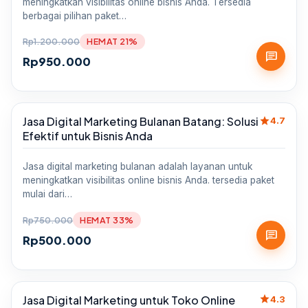
meningkatkan visibilitas online bisnis Anda. Tersedia
berbagai pilihan paket…
Rp
1.200.000
HEMAT 21%
chat
Rp
950.000
star
Jasa Digital Marketing Bulanan Batang: Solusi
Sale
4.7
Efektif untuk Bisnis Anda
Jasa digital marketing bulanan adalah layanan untuk
meningkatkan visibilitas online bisnis Anda. tersedia paket
mulai dari…
Rp
750.000
HEMAT 33%
chat
Rp
500.000
star
Jasa Digital Marketing untuk Toko Online
Sale
4.3