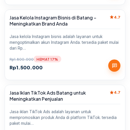
star
Jasa Kelola Instagram Bisnis di Batang –
Sale
4.7
Meningkatkan Brand Anda
Jasa kelola Instagram bisnis adalah layanan untuk
mengoptimalkan akun Instagram Anda. tersedia paket mulai
dari Rp…
Rp
1.800.000
HEMAT 17%
chat
Rp
1.500.000
star
Jasa Iklan TikTok Ads Batang untuk
Sale
4.7
Meningkatkan Penjualan
Jasa iklan TikTok Ads adalah layanan untuk
mempromosikan produk Anda di platform TikTok. tersedia
paket mulai…