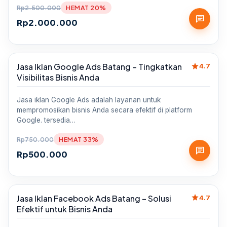
Rp
2.500.000
HEMAT 20%
chat
Rp
2.000.000
star
Jasa Iklan Google Ads Batang – Tingkatkan
Sale
4.7
Visibilitas Bisnis Anda
Jasa iklan Google Ads adalah layanan untuk
mempromosikan bisnis Anda secara efektif di platform
Google. tersedia…
Rp
750.000
HEMAT 33%
chat
Rp
500.000
star
Jasa Iklan Facebook Ads Batang – Solusi
Sale
4.7
Efektif untuk Bisnis Anda