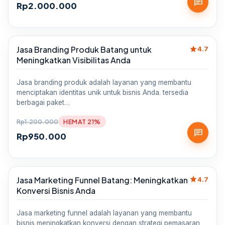
chat
Rp
2.000.000
star
Jasa Branding Produk Batang untuk
Sale
4.7
Meningkatkan Visibilitas Anda
Jasa branding produk adalah layanan yang membantu
menciptakan identitas unik untuk bisnis Anda. tersedia
berbagai paket…
Rp
1.200.000
HEMAT 21%
chat
Rp
950.000
star
Jasa Marketing Funnel Batang: Meningkatkan
Sale
4.7
Konversi Bisnis Anda
Jasa marketing funnel adalah layanan yang membantu
bisnis meningkatkan konversi dengan strategi pemasaran