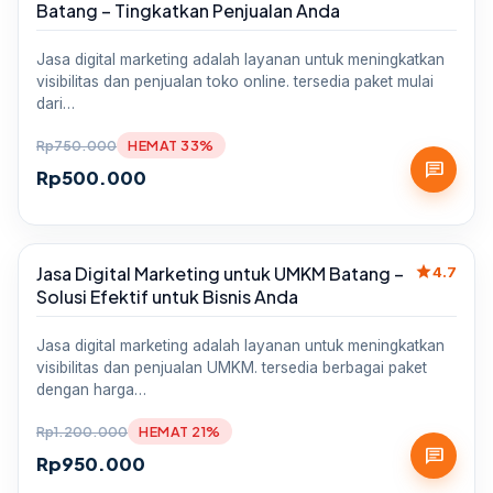
Batang – Tingkatkan Penjualan Anda
Jasa digital marketing adalah layanan untuk meningkatkan
visibilitas dan penjualan toko online. tersedia paket mulai
dari…
Rp
750.000
HEMAT 33%
chat
Rp
500.000
star
Jasa Digital Marketing untuk UMKM Batang –
Sale
4.7
Solusi Efektif untuk Bisnis Anda
Jasa digital marketing adalah layanan untuk meningkatkan
visibilitas dan penjualan UMKM. tersedia berbagai paket
dengan harga…
Rp
1.200.000
HEMAT 21%
chat
Rp
950.000