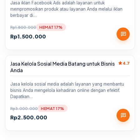
Jasa iklan Facebook Ads adalah layanan untuk
mempromosikan produk atau layanan Anda melalui iklan
berbayar di…
Rp
1.800.000
HEMAT 17%
chat
Rp
1.500.000
star
Jasa Kelola Sosial Media Batang untuk Bisnis
Sale
4.7
Anda
Jasa kelola sosial media adalah layanan yang membantu
bisnis Anda mengelola kehadiran online dengan efektif.
Dapatkan…
Rp
3.000.000
HEMAT 17%
chat
Rp
2.500.000