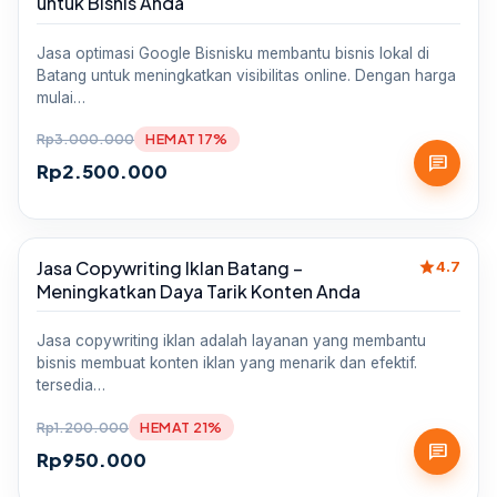
untuk Bisnis Anda
Jasa optimasi Google Bisnisku membantu bisnis lokal di
Batang untuk meningkatkan visibilitas online. Dengan harga
mulai…
Rp
3.000.000
HEMAT 17%
chat
Rp
2.500.000
star
Jasa Copywriting Iklan Batang –
Sale
4.7
Meningkatkan Daya Tarik Konten Anda
Jasa copywriting iklan adalah layanan yang membantu
bisnis membuat konten iklan yang menarik dan efektif.
tersedia…
Rp
1.200.000
HEMAT 21%
chat
Rp
950.000