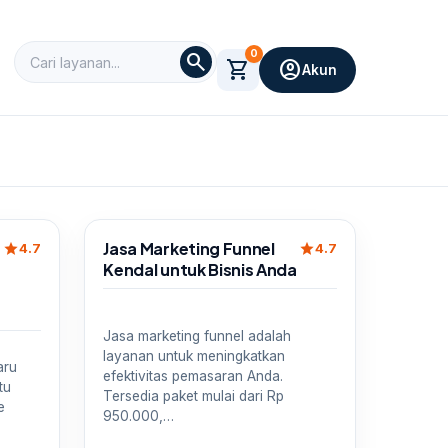
0
search
shopping_cart
account_circle
Akun
Sale
Jasa Marketing Funnel
star
star
4.7
4.7
Kendal untuk Bisnis Anda
Jasa marketing funnel adalah
layanan untuk meningkatkan
aru
efektivitas pemasaran Anda.
tu
Tersedia paket mulai dari Rp
e
950.000,…