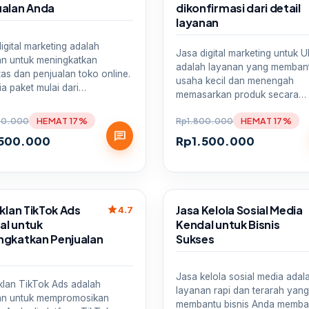
ualan Anda
dikonfirmasi dari detail
layanan
igital marketing adalah
Jasa digital marketing untuk
an untuk meningkatkan
adalah layanan yang memban
litas dan penjualan toko online.
usaha kecil dan menengah
ia paket mulai dari…
memasarkan produk secara…
00.000
HEMAT 17%
Rp
1.800.000
HEMAT 17%
chat
.500.000
Rp
1.500.000
Sale
Iklan TikTok Ads
Jasa Kelola Sosial Media
star
4.7
al untuk
Kendal untuk Bisnis
ngkatkan Penjualan
Sukses
a
Jasa kelola sosial media adal
klan TikTok Ads adalah
layanan rapi dan terarah yan
an untuk mempromosikan
membantu bisnis Anda memb