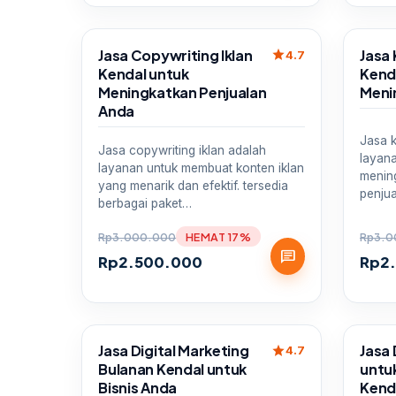
Sale
Sale
Jasa Copywriting Iklan
Jasa 
star
4.7
Kendal untuk
Kend
Meningkatkan Penjualan
Meni
Anda
Jasa k
Jasa copywriting iklan adalah
layan
layanan untuk membuat konten iklan
mening
yang menarik dan efektif. tersedia
penjua
berbagai paket…
Rp
3.000.000
HEMAT 17%
Rp
3.0
chat
Rp
2.500.000
Rp
2
Sale
Sale
Jasa Digital Marketing
Jasa 
star
4.7
Bulanan Kendal untuk
untuk
Bisnis Anda
Kend