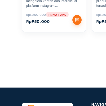
mengelola konten dan interaksi di
produk
platform Instagram.…
tersed
Rp
1.200.000
HEMAT 21%
Rp
1.2
chat
Rp
950.000
Rp
9
NAVIG