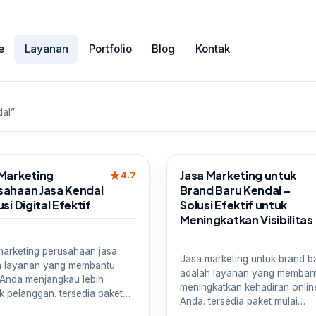
e
Layanan
Portfolio
Blog
Kontak
dal”
Sale
 Marketing
Jasa Marketing untuk
star
4.7
sahaan Jasa Kendal
Brand Baru Kendal –
usi Digital Efektif
Solusi Efektif untuk
Meningkatkan Visibilitas
marketing perusahaan jasa
Jasa marketing untuk brand b
h layanan yang membantu
adalah layanan yang memban
 Anda menjangkau lebih
meningkatkan kehadiran onlin
k pelanggan. tersedia paket…
Anda. tersedia paket mulai…