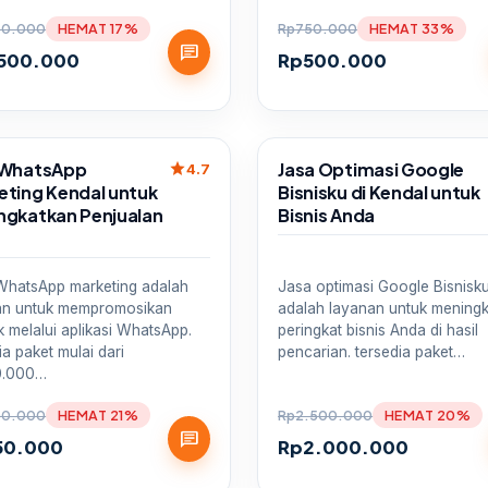
00.000
HEMAT 17%
Rp
750.000
HEMAT 33%
chat
.500.000
Rp
500.000
Sale
 WhatsApp
Jasa Optimasi Google
star
4.7
eting Kendal untuk
Bisnisku di Kendal untuk
ngkatkan Penjualan
Bisnis Anda
a
Jasa optimasi Google Bisnisk
WhatsApp marketing adalah
adalah layanan untuk mening
an untuk mempromosikan
peringkat bisnis Anda di hasil
 melalui aplikasi WhatsApp.
pencarian. tersedia paket…
ia paket mulai dari
0.000…
00.000
HEMAT 21%
Rp
2.500.000
HEMAT 20%
chat
50.000
Rp
2.000.000