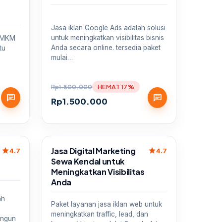
Jasa iklan Google Ads adalah solusi
untuk meningkatkan visibilitas bisnis
 UMKM
Anda secara online. tersedia paket
tu
mulai…
Rp
1.800.000
HEMAT 17%
chat
chat
Rp
1.500.000
Sale
Jasa Digital Marketing
star
star
4.7
4.7
Sewa Kendal untuk
Meningkatkan Visibilitas
Anda
ah
Paket layanan jasa iklan web untuk
g
meningkatkan traffic, lead, dan
angun