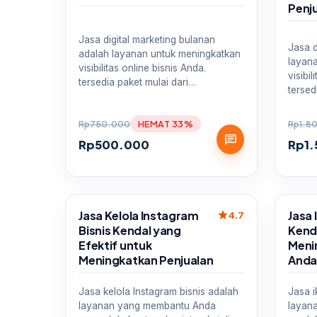
Penj
Jasa digital marketing bulanan
Jasa d
adalah layanan untuk meningkatkan
layan
visibilitas online bisnis Anda.
visibi
tersedia paket mulai dari…
tersed
Rp
750.000
HEMAT 33%
Rp
1.8
chat
Rp
500.000
Rp
1
Sale
Sale
Jasa Kelola Instagram
Jasa 
star
4.7
Bisnis Kendal yang
Kend
Efektif untuk
Meni
Meningkatkan Penjualan
And
Jasa kelola Instagram bisnis adalah
Jasa i
layanan yang membantu Anda
layan