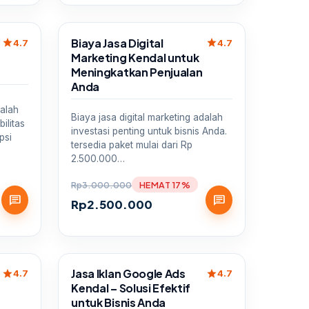
Sale
Biaya Jasa Digital
star
star
4.7
4.7
Marketing Kendal untuk
Meningkatkan Penjualan
Anda
dalah
Biaya jasa digital marketing adalah
ilitas
investasi penting untuk bisnis Anda.
psi
tersedia paket mulai dari Rp
2.500.000…
Rp
3.000.000
HEMAT 17%
chat
chat
Rp
2.500.000
Sale
Jasa Iklan Google Ads
star
star
4.7
4.7
Kendal – Solusi Efektif
untuk Bisnis Anda