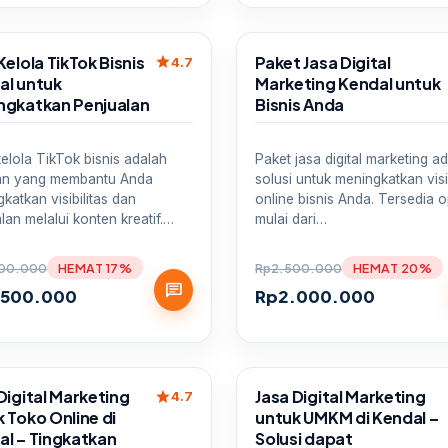
Sale
Kelola TikTok Bisnis
Paket Jasa Digital
star
4.7
al untuk
Marketing Kendal untuk
ngkatkan Penjualan
Bisnis Anda
elola TikTok bisnis adalah
Paket jasa digital marketing a
an yang membantu Anda
solusi untuk meningkatkan visib
katkan visibilitas dan
online bisnis Anda. Tersedia o
lan melalui konten kreatif.…
mulai dari…
00.000
HEMAT 17%
Rp
2.500.000
HEMAT 20%
chat
.500.000
Rp
2.000.000
Sale
Digital Marketing
Jasa Digital Marketing
star
4.7
 Toko Online di
untuk UMKM di Kendal –
al – Tingkatkan
Solusi dapat