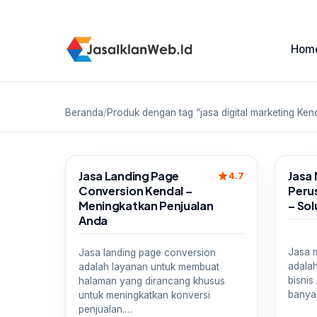
Hom
Beranda
/
Produk dengan tag “jasa digital marketing Ken
Sale
Sale
Jasa Landing Page
Jasa
star
4.7
Conversion Kendal –
Peru
Meningkatkan Penjualan
– Sol
Anda
Jasa 
Jasa landing page conversion
adala
adalah layanan untuk membuat
bisnis
halaman yang dirancang khusus
banya
untuk meningkatkan konversi
penjualan.…