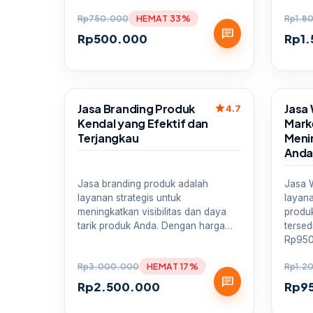
Rp
750.000
HEMAT 33%
Rp
1.8
chat
Rp
500.000
Rp
1
Sale
Sale
Jasa Branding Produk
Jasa
star
4.7
Kendal yang Efektif dan
Mark
Terjangkau
Meni
And
Jasa branding produk adalah
Jasa 
layanan strategis untuk
layan
meningkatkan visibilitas dan daya
produk
tarik produk Anda. Dengan harga…
tersed
Rp95
Rp
3.000.000
HEMAT 17%
Rp
1.2
chat
Rp
2.500.000
Rp
9