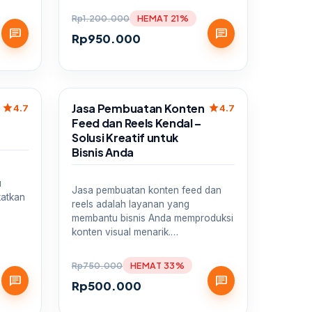
Rp
1.200.000
HEMAT 21%
chat
chat
Rp
950.000
Sale
Jasa Pembuatan Konten
star
star
4.7
4.7
Feed dan Reels Kendal –
Solusi Kreatif untuk
Bisnis Anda
u
Jasa pembuatan konten feed dan
katkan
reels adalah layanan yang
membantu bisnis Anda memproduksi
konten visual menarik.…
Rp
750.000
HEMAT 33%
chat
chat
Rp
500.000