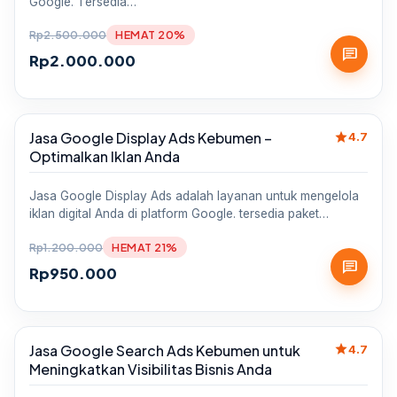
Google. Tersedia…
Rp
2.500.000
HEMAT 20%
chat
Rp
2.000.000
star
Jasa Google Display Ads Kebumen –
Sale
4.7
Optimalkan Iklan Anda
Jasa Google Display Ads adalah layanan untuk mengelola
iklan digital Anda di platform Google. tersedia paket…
Rp
1.200.000
HEMAT 21%
chat
Rp
950.000
star
Jasa Google Search Ads Kebumen untuk
Sale
4.7
Meningkatkan Visibilitas Bisnis Anda