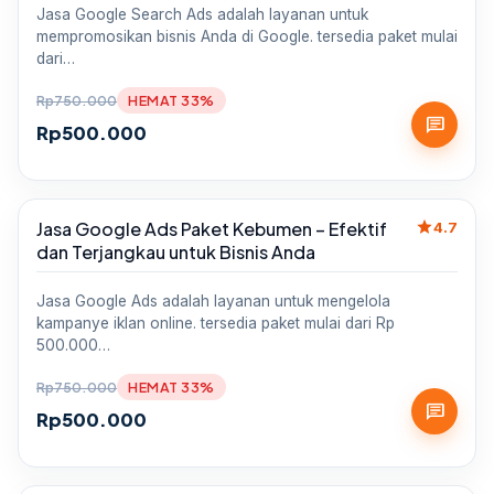
Jasa Google Search Ads adalah layanan untuk
mempromosikan bisnis Anda di Google. tersedia paket mulai
dari…
Rp
750.000
HEMAT 33%
chat
Rp
500.000
star
Jasa Google Ads Paket Kebumen – Efektif
Sale
4.7
dan Terjangkau untuk Bisnis Anda
Jasa Google Ads adalah layanan untuk mengelola
kampanye iklan online. tersedia paket mulai dari Rp
500.000…
Rp
750.000
HEMAT 33%
chat
Rp
500.000