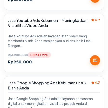
star
Jasa Youtube Ads Kebumen – Meningkatkan
Sale
4.7
Visibilitas Video Anda
Jasa Youtube Ads adalah layanan iklan video yang
membantu bisnis Anda menjangkau audiens lebih luas.
Dengan…
Rp
1.200.000
HEMAT 21%
chat
Rp
950.000
star
Jasa Google Shopping Ads Kebumen untuk
Sale
4.7
Bisnis Anda
Jasa Google Shopping Ads adalah layanan pemasaran
digital untuk meningkatkan visibilitas produk Anda di