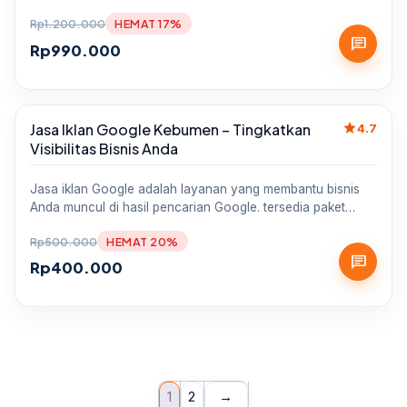
Rp
1.200.000
HEMAT 17%
chat
Rp
990.000
star
Jasa Iklan Google Kebumen – Tingkatkan
Sale
4.7
Visibilitas Bisnis Anda
Jasa iklan Google adalah layanan yang membantu bisnis
Anda muncul di hasil pencarian Google. tersedia paket…
Rp
500.000
HEMAT 20%
chat
Rp
400.000
1
2
→