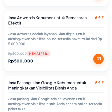
star
Jasa Adwords Kebumen untuk Pemasaran
Sale
4.7
Efektif
Jasa Adwords adalah layanan iklan digital untuk
meningkatkan visibilitas online. tersedia paket mulai dari Rp
5.000.000…
Rp
600.000
HEMAT 17%
chat
Rp
500.000
star
Jasa Pasang Iklan Google Kebumen untuk
Sale
4.7
Meningkatkan Visibilitas Bisnis Anda
Jasa pasang iklan Google adalah layanan untuk
meningkatkan visibilitas bisnis Anda secara online. tersedia
paket mulai…