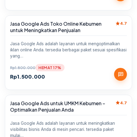
star
Jasa Google Ads Toko Online Kebumen
Sale
4.7
untuk Meningkatkan Penjualan
Jasa Google Ads adalah layanan untuk mengoptimalkan
iklan online Anda. tersedia berbagai paket sesuai spesifikasi
yang…
Rp
1.800.000
HEMAT 17%
chat
Rp
1.500.000
star
Jasa Google Ads untuk UMKM Kebumen –
Sale
4.7
Optimalkan Penjualan Anda
Jasa Google Ads adalah layanan untuk meningkatkan
visibilitas bisnis Anda di mesin pencari. tersedia paket
mulai…