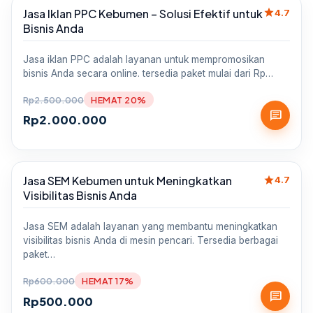
star
Jasa Iklan PPC Kebumen – Solusi Efektif untuk
Sale
4.7
Bisnis Anda
Jasa iklan PPC adalah layanan untuk mempromosikan
bisnis Anda secara online. tersedia paket mulai dari Rp…
Rp
2.500.000
HEMAT 20%
chat
Rp
2.000.000
star
Jasa SEM Kebumen untuk Meningkatkan
Sale
4.7
Visibilitas Bisnis Anda
Jasa SEM adalah layanan yang membantu meningkatkan
visibilitas bisnis Anda di mesin pencari. Tersedia berbagai
paket…
Rp
600.000
HEMAT 17%
chat
Rp
500.000