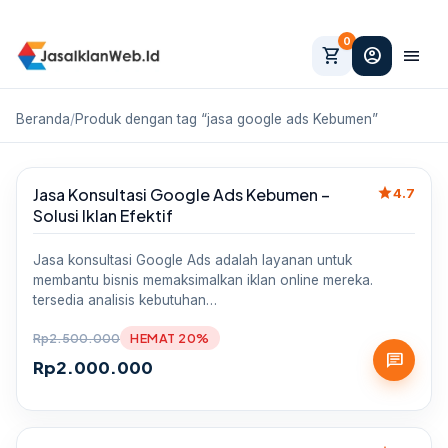
0
shopping_cart
account_circle
menu
Beranda
/
Produk dengan tag “jasa google ads Kebumen”
star
Jasa Konsultasi Google Ads Kebumen –
Sale
4.7
Solusi Iklan Efektif
Jasa konsultasi Google Ads adalah layanan untuk
membantu bisnis memaksimalkan iklan online mereka.
tersedia analisis kebutuhan…
Rp
2.500.000
HEMAT 20%
chat
Rp
2.000.000