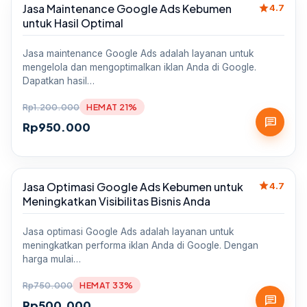
star
Jasa Maintenance Google Ads Kebumen
Sale
4.7
untuk Hasil Optimal
Jasa maintenance Google Ads adalah layanan untuk
mengelola dan mengoptimalkan iklan Anda di Google.
Dapatkan hasil…
Rp
1.200.000
HEMAT 21%
chat
Rp
950.000
star
Jasa Optimasi Google Ads Kebumen untuk
Sale
4.7
Meningkatkan Visibilitas Bisnis Anda
Jasa optimasi Google Ads adalah layanan untuk
meningkatkan performa iklan Anda di Google. Dengan
harga mulai…
Rp
750.000
HEMAT 33%
chat
Rp
500.000