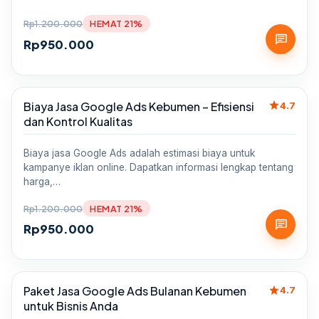
Rp
1.200.000
HEMAT 21%
chat
Rp
950.000
star
Biaya Jasa Google Ads Kebumen – Efisiensi
Sale
4.7
dan Kontrol Kualitas
Biaya jasa Google Ads adalah estimasi biaya untuk
kampanye iklan online. Dapatkan informasi lengkap tentang
harga,…
Rp
1.200.000
HEMAT 21%
chat
Rp
950.000
star
Paket Jasa Google Ads Bulanan Kebumen
Sale
4.7
untuk Bisnis Anda