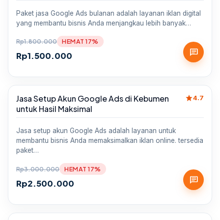
Paket jasa Google Ads bulanan adalah layanan iklan digital
yang membantu bisnis Anda menjangkau lebih banyak…
Rp
1.800.000
HEMAT 17%
chat
Rp
1.500.000
star
Jasa Setup Akun Google Ads di Kebumen
Sale
4.7
untuk Hasil Maksimal
Jasa setup akun Google Ads adalah layanan untuk
membantu bisnis Anda memaksimalkan iklan online. tersedia
paket…
Rp
3.000.000
HEMAT 17%
chat
Rp
2.500.000