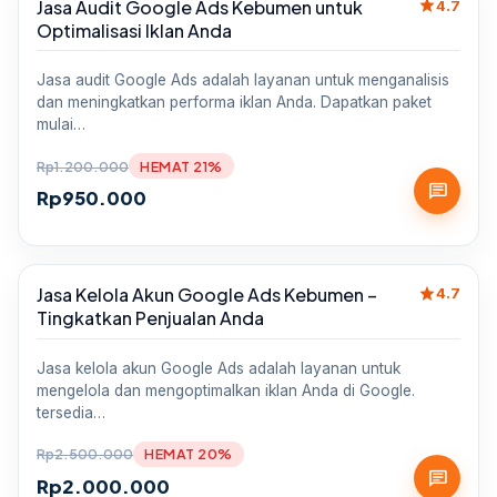
star
Jasa Audit Google Ads Kebumen untuk
Sale
4.7
Optimalisasi Iklan Anda
Jasa audit Google Ads adalah layanan untuk menganalisis
dan meningkatkan performa iklan Anda. Dapatkan paket
mulai…
Rp
1.200.000
HEMAT 21%
chat
Rp
950.000
star
Jasa Kelola Akun Google Ads Kebumen –
Sale
4.7
Tingkatkan Penjualan Anda
Jasa kelola akun Google Ads adalah layanan untuk
mengelola dan mengoptimalkan iklan Anda di Google.
tersedia…
Rp
2.500.000
HEMAT 20%
chat
Rp
2.000.000