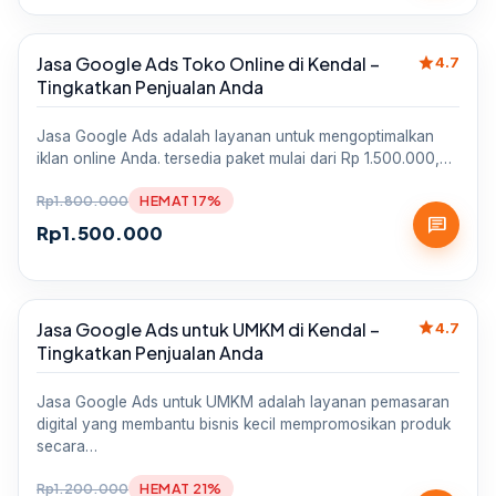
star
Jasa Google Ads Toko Online di Kendal –
Sale
4.7
Tingkatkan Penjualan Anda
Jasa Google Ads adalah layanan untuk mengoptimalkan
iklan online Anda. tersedia paket mulai dari Rp 1.500.000,…
Rp
1.800.000
HEMAT 17%
chat
Rp
1.500.000
star
Jasa Google Ads untuk UMKM di Kendal –
Sale
4.7
Tingkatkan Penjualan Anda
Jasa Google Ads untuk UMKM adalah layanan pemasaran
digital yang membantu bisnis kecil mempromosikan produk
secara…
Rp
1.200.000
HEMAT 21%