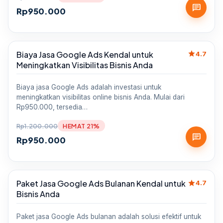
chat
Rp
950.000
star
Biaya Jasa Google Ads Kendal untuk
Sale
4.7
Meningkatkan Visibilitas Bisnis Anda
Biaya jasa Google Ads adalah investasi untuk
meningkatkan visibilitas online bisnis Anda. Mulai dari
Rp950.000, tersedia…
Rp
1.200.000
HEMAT 21%
chat
Rp
950.000
star
Paket Jasa Google Ads Bulanan Kendal untuk
Sale
4.7
Bisnis Anda
Paket jasa Google Ads bulanan adalah solusi efektif untuk