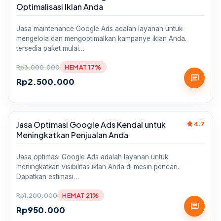
Optimalisasi Iklan Anda
Jasa maintenance Google Ads adalah layanan untuk
mengelola dan mengoptimalkan kampanye iklan Anda.
tersedia paket mulai…
Rp
3.000.000
HEMAT 17%
chat
Rp
2.500.000
star
Jasa Optimasi Google Ads Kendal untuk
Sale
4.7
Meningkatkan Penjualan Anda
Jasa optimasi Google Ads adalah layanan untuk
meningkatkan visibilitas iklan Anda di mesin pencari.
Dapatkan estimasi…
Rp
1.200.000
HEMAT 21%
chat
Rp
950.000