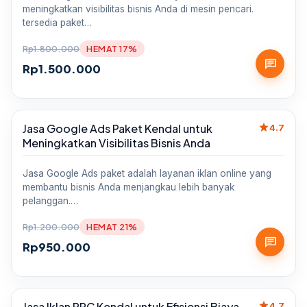
meningkatkan visibilitas bisnis Anda di mesin pencari.
tersedia paket…
Rp
1.800.000
HEMAT 17%
chat
Rp
1.500.000
star
Jasa Google Ads Paket Kendal untuk
Sale
4.7
Meningkatkan Visibilitas Bisnis Anda
Jasa Google Ads paket adalah layanan iklan online yang
membantu bisnis Anda menjangkau lebih banyak
pelanggan.…
Rp
1.200.000
HEMAT 21%
chat
Rp
950.000
star
Jasa Iklan PPC Kendal untuk Efisiensi Biaya
Sale
4.7