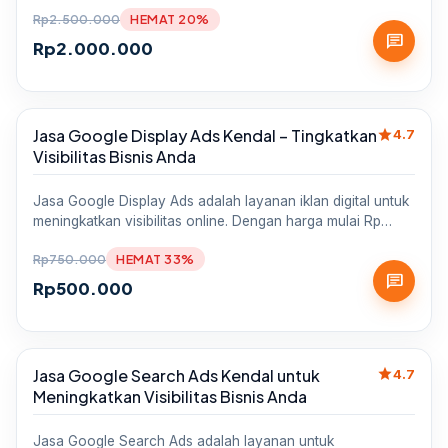
Rp
2.500.000
HEMAT 20%
chat
Rp
2.000.000
star
Jasa Google Display Ads Kendal – Tingkatkan
Sale
4.7
Visibilitas Bisnis Anda
Jasa Google Display Ads adalah layanan iklan digital untuk
meningkatkan visibilitas online. Dengan harga mulai Rp…
Rp
750.000
HEMAT 33%
chat
Rp
500.000
star
Jasa Google Search Ads Kendal untuk
Sale
4.7
Meningkatkan Visibilitas Bisnis Anda
Jasa Google Search Ads adalah layanan untuk