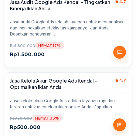
star
Jasa Audit Google Ads Kendal – Tingkatkan
Sale
4.7
Kinerja Iklan Anda
Jasa audit Google Ads adalah layanan untuk menganalisis
dan meningkatkan efektivitas kampanye iklan Anda.
Dapatkan penawaran…
Rp
1.800.000
HEMAT 17%
chat
Rp
1.500.000
star
Jasa Kelola Akun Google Ads Kendal –
Sale
4.7
Optimalkan Iklan Anda
Jasa kelola akun Google Ads adalah layanan rapi dan
terarah untuk mengelola iklan online Anda. Dapatkan…
Rp
750.000
HEMAT 33%
chat
Rp
500.000