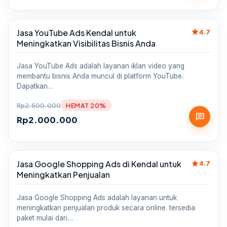
star
Jasa YouTube Ads Kendal untuk
Sale
4.7
Meningkatkan Visibilitas Bisnis Anda
Jasa YouTube Ads adalah layanan iklan video yang
membantu bisnis Anda muncul di platform YouTube.
Dapatkan…
Rp
2.500.000
HEMAT 20%
chat
Rp
2.000.000
star
Jasa Google Shopping Ads di Kendal untuk
Sale
4.7
Meningkatkan Penjualan
Jasa Google Shopping Ads adalah layanan untuk
meningkatkan penjualan produk secara online. tersedia
paket mulai dari…