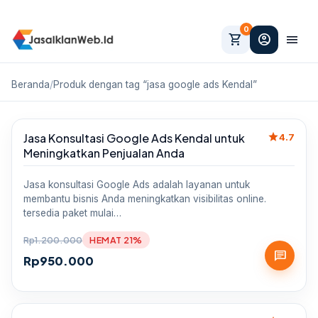
0
shopping_cart
account_circle
menu
Beranda
/
Produk dengan tag “jasa google ads Kendal”
star
Jasa Konsultasi Google Ads Kendal untuk
Sale
4.7
Meningkatkan Penjualan Anda
Jasa konsultasi Google Ads adalah layanan untuk
membantu bisnis Anda meningkatkan visibilitas online.
tersedia paket mulai…
Rp
1.200.000
HEMAT 21%
chat
Rp
950.000