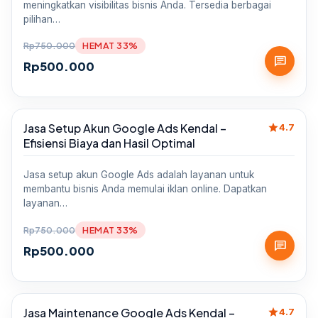
meningkatkan visibilitas bisnis Anda. Tersedia berbagai
pilihan…
Rp
750.000
HEMAT 33%
chat
Rp
500.000
star
Jasa Setup Akun Google Ads Kendal –
Sale
4.7
Efisiensi Biaya dan Hasil Optimal
Jasa setup akun Google Ads adalah layanan untuk
membantu bisnis Anda memulai iklan online. Dapatkan
layanan…
Rp
750.000
HEMAT 33%
chat
Rp
500.000
star
Jasa Maintenance Google Ads Kendal –
Sale
4.7