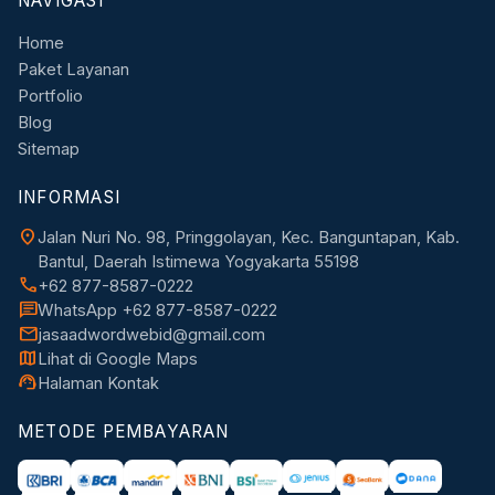
NAVIGASI
Home
Paket Layanan
Portfolio
Blog
Sitemap
INFORMASI
location_on
Jalan Nuri No. 98, Pringgolayan, Kec. Banguntapan, Kab.
Bantul, Daerah Istimewa Yogyakarta 55198
call
+62 877-8587-0222
chat
WhatsApp +62 877-8587-0222
mail
jasaadwordwebid@gmail.com
map
Lihat di Google Maps
support_agent
Halaman Kontak
METODE PEMBAYARAN