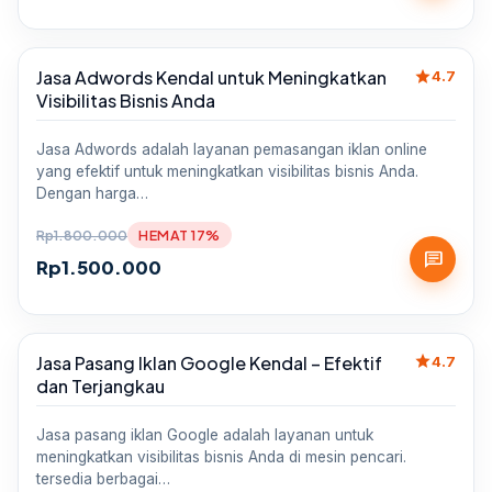
star
Jasa Adwords Kendal untuk Meningkatkan
Sale
4.7
Visibilitas Bisnis Anda
Jasa Adwords adalah layanan pemasangan iklan online
yang efektif untuk meningkatkan visibilitas bisnis Anda.
Dengan harga…
Rp
1.800.000
HEMAT 17%
chat
Rp
1.500.000
star
Jasa Pasang Iklan Google Kendal – Efektif
Sale
4.7
dan Terjangkau
Jasa pasang iklan Google adalah layanan untuk
meningkatkan visibilitas bisnis Anda di mesin pencari.
tersedia berbagai…