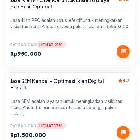
dan Hasil Optimal
Jasa iklan PPC adalah solusi efektif untuk meningkatkan
visibilitas bisnis Anda. Tersedia paket mulai dari Rp950.000,
…
Rp
1.200.000
HEMAT 21%
chat
Rp
950.000
star
Jasa SEM Kendal – Optimasi Iklan Digital
Sale
4.7
Efektif
Jasa SEM adalah layanan untuk meningkatkan visibilitas
bisnis Anda di mesin pencari. tersedia berbagai paket
mulai…
Rp
1.800.000
HEMAT 17%
chat
Rp
1.500.000