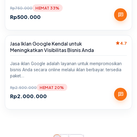
Rp
750.000
HEMAT 33%
chat
Rp
500.000
star
Jasa Iklan Google Kendal untuk
Sale
4.7
Meningkatkan Visibilitas Bisnis Anda
Jasa iklan Google adalah layanan untuk mempromosikan
bisnis Anda secara online melalui iklan berbayar. tersedia
paket…
Rp
2.500.000
HEMAT 20%
chat
Rp
2.000.000