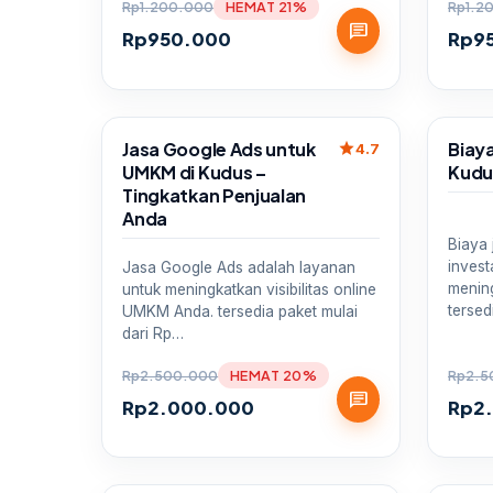
Rp
1.200.000
HEMAT 21%
Rp
1.2
chat
Rp
950.000
Rp
9
Sale
Sale
Jasa Google Ads untuk
Biay
star
4.7
UMKM di Kudus –
Kudu
Tingkatkan Penjualan
Anda
Biaya
invest
Jasa Google Ads adalah layanan
mening
untuk meningkatkan visibilitas online
tersed
UMKM Anda. tersedia paket mulai
dari Rp…
Rp
2.500.000
HEMAT 20%
Rp
2.5
chat
Rp
2.000.000
Rp
2