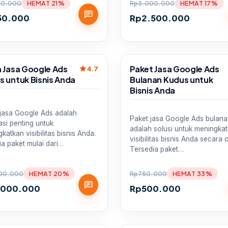
00.000
HEMAT 21%
Rp
3.000.000
HEMAT 17%
chat
50.000
Rp
2.500.000
Sale
a Jasa Google Ads
Paket Jasa Google Ads
star
4.7
s untuk Bisnis Anda
Bulanan Kudus untuk
Bisnis Anda
 jasa Google Ads adalah
Paket jasa Google Ads bulan
asi penting untuk
adalah solusi untuk meningka
katkan visibilitas bisnis Anda.
visibilitas bisnis Anda secara o
ia paket mulai dari…
Tersedia paket…
00.000
HEMAT 20%
Rp
750.000
HEMAT 33%
chat
.000.000
Rp
500.000