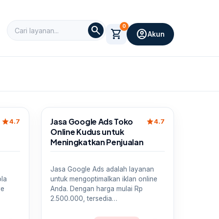
0
search
shopping_cart
account_circle
Akun
Sale
Jasa Google Ads Toko
star
star
4.7
4.7
Online Kudus untuk
Meningkatkan Penjualan
Jasa Google Ads adalah layanan
ola
untuk mengoptimalkan iklan online
ye
Anda. Dengan harga mulai Rp
2.500.000, tersedia…