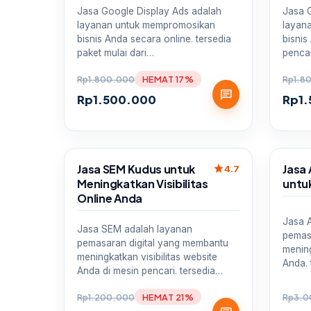
Jasa Google Display Ads adalah
Jasa 
layanan untuk mempromosikan
layan
bisnis Anda secara online. tersedia
bisnis
paket mulai dari…
penca
Rp
1.800.000
HEMAT 17%
Rp
1.8
chat
Rp
1.500.000
Rp
1
Sale
Sale
Jasa SEM Kudus untuk
Jasa
star
4.7
Meningkatkan Visibilitas
untuk
Online Anda
Jasa 
Jasa SEM adalah layanan
pemasa
pemasaran digital yang membantu
mening
meningkatkan visibilitas website
Anda. 
Anda di mesin pencari. tersedia…
Rp
1.200.000
HEMAT 21%
Rp
3.0