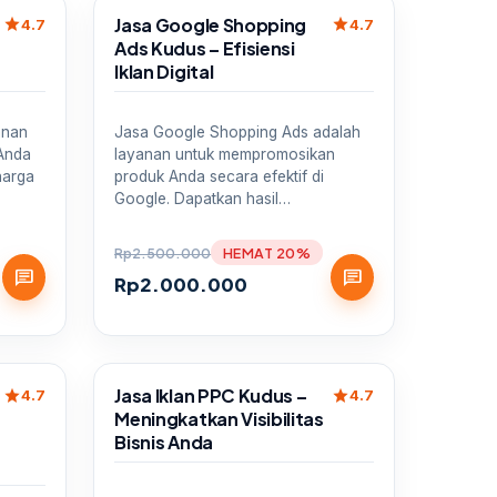
Sale
Jasa Google Shopping
star
star
4.7
4.7
Ads Kudus – Efisiensi
Iklan Digital
anan
Jasa Google Shopping Ads adalah
Anda
layanan untuk mempromosikan
harga
produk Anda secara efektif di
Google. Dapatkan hasil…
Rp
2.500.000
HEMAT 20%
chat
chat
Rp
2.000.000
Sale
Jasa Iklan PPC Kudus –
star
star
4.7
4.7
Meningkatkan Visibilitas
Bisnis Anda