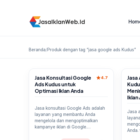
Hom
Beranda
/
Produk dengan tag “jasa google ads Kudus”
Sale
Sale
Jasa Konsultasi Google
Jasa
star
4.7
Ads Kudus untuk
Kudu
Optimasi Iklan Anda
Meni
Iklan
Jasa konsultasi Google Ads adalah
Jasa 
layanan yang membantu Anda
layan
mengelola dan mengoptimalkan
mengo
kampanye iklan di Google.…
Anda. 