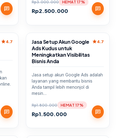
Rp
3.000.000
HEMAT 17%
chat
chat
Rp
2.500.000
Sale
Jasa Setup Akun Google
star
star
4.7
4.7
Ads Kudus untuk
Meningkatkan Visibilitas
Bisnis Anda
an
Jasa setup akun Google Ads adalah
tkan
layanan yang membantu bisnis
nline.
Anda tampil lebih menonjol di
mesin…
Rp
1.800.000
HEMAT 17%
chat
chat
Rp
1.500.000