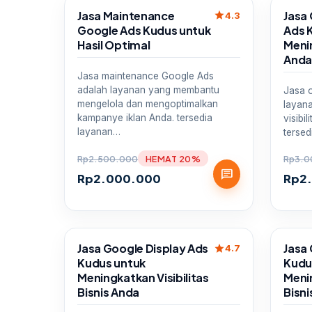
Sale
Sale
Jasa Maintenance
Jasa
star
4.3
Google Ads Kudus untuk
Ads 
Hasil Optimal
Meni
And
Jasa maintenance Google Ads
adalah layanan yang membantu
Jasa 
mengelola dan mengoptimalkan
layan
kampanye iklan Anda. tersedia
visibi
layanan…
tersed
Rp
2.500.000
HEMAT 20%
Rp
3.0
chat
Rp
2.000.000
Rp
2
Sale
Sale
Jasa Google Display Ads
Jasa
star
4.7
Kudus untuk
Kudu
Meningkatkan Visibilitas
Menin
Bisnis Anda
Bisni