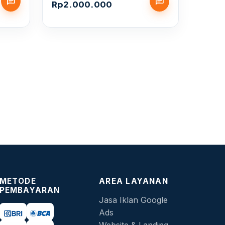
chat
chat
Rp
2.000.000
METODE
AREA LAYANAN
PEMBAYARAN
Jasa Iklan Google
Ads
Website & Landing