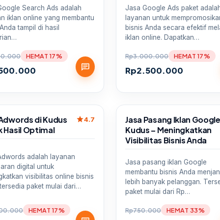
Google Search Ads adalah
Jasa Google Ads paket adala
an iklan online yang membantu
layanan untuk mempromosika
 Anda tampil di hasil
bisnis Anda secara efektif mel
rian…
iklan online. Dapatkan…
00.000
HEMAT 17%
Rp
3.000.000
HEMAT 17%
chat
.500.000
Rp
2.500.000
Sale
 Adwords di Kudus
Jasa Pasang Iklan Googl
star
4.7
 Hasil Optimal
Kudus – Meningkatkan
Visibilitas Bisnis Anda
Adwords adalah layanan
Jasa pasang iklan Google
ran digital untuk
membantu bisnis Anda menja
katkan visibilitas online bisnis
lebih banyak pelanggan. Ters
tersedia paket mulai dari…
paket mulai dari Rp…
00.000
HEMAT 17%
Rp
750.000
HEMAT 33%