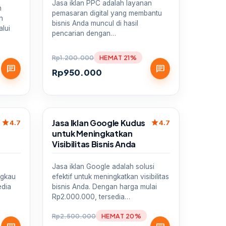
Jasa iklan PPC adalah layanan
h
pemasaran digital yang membantu
n
bisnis Anda muncul di hasil
alui
pencarian dengan…
Rp
1.200.000
HEMAT 21%
chat
chat
Rp
950.000
Sale
e
Jasa Iklan Google Kudus
star
star
4.7
4.7
untuk Meningkatkan
Visibilitas Bisnis Anda
Jasa iklan Google adalah solusi
ngkau
efektif untuk meningkatkan visibilitas
edia
bisnis Anda. Dengan harga mulai
Rp2.000.000, tersedia…
Rp
2.500.000
HEMAT 20%