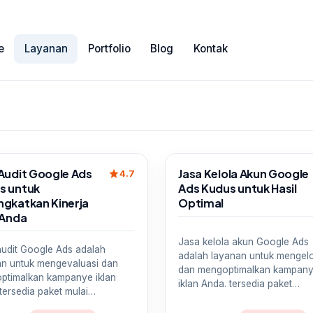
e
Layanan
Portfolio
Blog
Kontak
Sale
 Audit Google Ads
Jasa Kelola Akun Google
star
4.7
s untuk
Ads Kudus untuk Hasil
ngkatkan Kinerja
Optimal
 Anda
Jasa kelola akun Google Ads
audit Google Ads adalah
adalah layanan untuk mengel
an untuk mengevaluasi dan
dan mengoptimalkan kampan
ptimalkan kampanye iklan
iklan Anda. tersedia paket…
tersedia paket mulai…