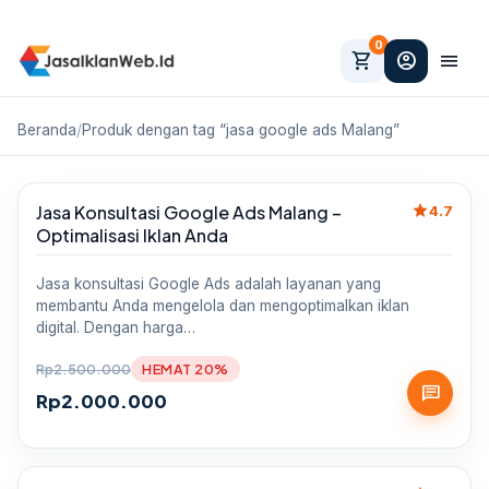
0
shopping_cart
account_circle
menu
Beranda
/
Produk dengan tag “jasa google ads Malang”
star
Jasa Konsultasi Google Ads Malang –
Sale
4.7
Optimalisasi Iklan Anda
Jasa konsultasi Google Ads adalah layanan yang
membantu Anda mengelola dan mengoptimalkan iklan
digital. Dengan harga…
Rp
2.500.000
HEMAT 20%
chat
Rp
2.000.000