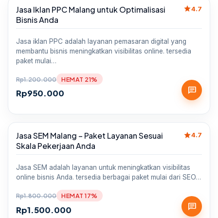
star
Jasa Iklan PPC Malang untuk Optimalisasi
Sale
4.7
Bisnis Anda
Jasa iklan PPC adalah layanan pemasaran digital yang
membantu bisnis meningkatkan visibilitas online. tersedia
paket mulai…
Rp
1.200.000
HEMAT 21%
chat
Rp
950.000
star
Jasa SEM Malang – Paket Layanan Sesuai
Sale
4.7
Skala Pekerjaan Anda
Jasa SEM adalah layanan untuk meningkatkan visibilitas
online bisnis Anda. tersedia berbagai paket mulai dari SEO…
Rp
1.800.000
HEMAT 17%
chat
Rp
1.500.000