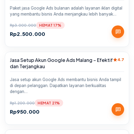
Paket jasa Google Ads bulanan adalah layanan iklan digital
yang membantu bisnis Anda menjangkau lebih banyak…
Rp
3.000.000
HEMAT 17%
chat
Rp
2.500.000
star
Jasa Setup Akun Google Ads Malang – Efektif
Sale
4.7
dan Terjangkau
Jasa setup akun Google Ads membantu bisnis Anda tampil
di depan pelanggan. Dapatkan layanan berkualitas
dengan…
Rp
1.200.000
HEMAT 21%
chat
Rp
950.000