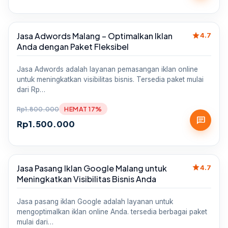
star
Jasa Adwords Malang – Optimalkan Iklan
Sale
4.7
Anda dengan Paket Fleksibel
Jasa Adwords adalah layanan pemasangan iklan online
untuk meningkatkan visibilitas bisnis. Tersedia paket mulai
dari Rp…
Rp
1.800.000
HEMAT 17%
chat
Rp
1.500.000
star
Jasa Pasang Iklan Google Malang untuk
Sale
4.7
Meningkatkan Visibilitas Bisnis Anda
Jasa pasang iklan Google adalah layanan untuk
mengoptimalkan iklan online Anda. tersedia berbagai paket
mulai dari…