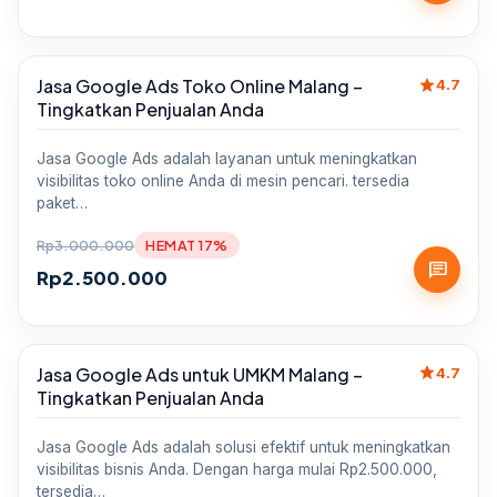
star
Jasa Google Ads Toko Online Malang –
Sale
4.7
Tingkatkan Penjualan Anda
Jasa Google Ads adalah layanan untuk meningkatkan
visibilitas toko online Anda di mesin pencari. tersedia
paket…
Rp
3.000.000
HEMAT 17%
chat
Rp
2.500.000
star
Jasa Google Ads untuk UMKM Malang –
Sale
4.7
Tingkatkan Penjualan Anda
Jasa Google Ads adalah solusi efektif untuk meningkatkan
visibilitas bisnis Anda. Dengan harga mulai Rp2.500.000,
tersedia…