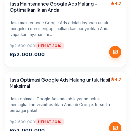
star
Jasa Maintenance Google Ads Malang –
Sale
4.7
Optimalkan Iklan Anda
Jasa maintenance Google Ads adalah layanan untuk
mengelola dan mengoptimalkan kampanye iklan Anda.
Dapatkan layanan ini…
Rp
2.500.000
HEMAT 20%
chat
Rp
2.000.000
star
Jasa Optimasi Google Ads Malang untuk Hasil
Sale
4.7
Maksimal
Jasa optimasi Google Ads adalah layanan untuk
meningkatkan visibilitas iklan Anda di Google. tersedia
berbagai paket…
Rp
2.500.000
HEMAT 20%
chat
Rp
2.000.000