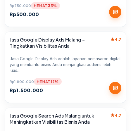
Rp
750.000
HEMAT 33%
chat
Rp
500.000
star
Jasa Google Display Ads Malang –
Sale
4.7
Tingkatkan Visibilitas Anda
Jasa Google Display Ads adalah layanan pemasaran digital
yang membantu bisnis Anda menjangkau audiens lebih
luas…
Rp
1.800.000
HEMAT 17%
chat
Rp
1.500.000
star
Jasa Google Search Ads Malang untuk
Sale
4.7
Meningkatkan Visibilitas Bisnis Anda