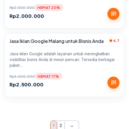
Rp
2.500.000
HEMAT 20%
chat
Rp
2.000.000
star
Jasa Iklan Google Malang untuk Bisnis Anda
Sale
4.7
Jasa iklan Google adalah layanan untuk meningkatkan
visibilitas bisnis Anda di mesin pencari. Tersedia berbagai
paket…
Rp
3.000.000
HEMAT 17%
chat
Rp
2.500.000
1
2
→