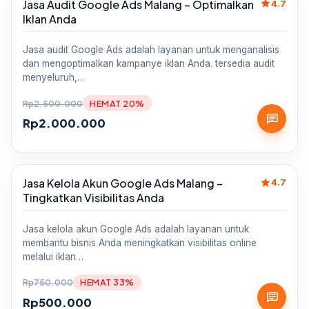
star
Jasa Audit Google Ads Malang – Optimalkan
Sale
4.7
Iklan Anda
Jasa audit Google Ads adalah layanan untuk menganalisis
dan mengoptimalkan kampanye iklan Anda. tersedia audit
menyeluruh,…
Rp
2.500.000
HEMAT 20%
chat
Rp
2.000.000
star
Jasa Kelola Akun Google Ads Malang –
Sale
4.7
Tingkatkan Visibilitas Anda
Jasa kelola akun Google Ads adalah layanan untuk
membantu bisnis Anda meningkatkan visibilitas online
melalui iklan…
Rp
750.000
HEMAT 33%
chat
Rp
500.000