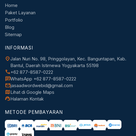
Home
Paket Layanan
Portfolio
Blog
Sitemap
INFORMASI
location_on
Jalan Nuri No. 98, Pringgolayan, Kec. Banguntapan, Kab.
Bantul, Daerah Istimewa Yogyakarta 55198
call
+62 877-8587-0222
chat
WhatsApp +62 877-8587-0222
mail
jasaadwordwebid@gmail.com
map
Lihat di Google Maps
support_agent
Halaman Kontak
METODE PEMBAYARAN