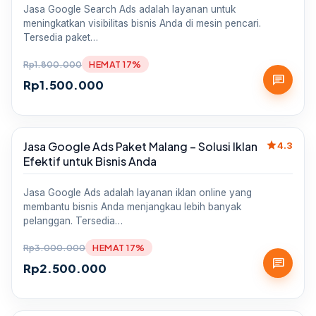
Jasa Google Search Ads adalah layanan untuk
meningkatkan visibilitas bisnis Anda di mesin pencari.
Tersedia paket…
Rp
1.800.000
HEMAT 17%
chat
Rp
1.500.000
star
Jasa Google Ads Paket Malang – Solusi Iklan
Sale
4.3
Efektif untuk Bisnis Anda
Jasa Google Ads adalah layanan iklan online yang
membantu bisnis Anda menjangkau lebih banyak
pelanggan. Tersedia…
Rp
3.000.000
HEMAT 17%
chat
Rp
2.500.000