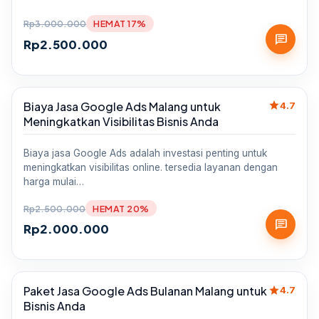
Rp
3.000.000
HEMAT 17%
chat
Rp
2.500.000
star
Biaya Jasa Google Ads Malang untuk
Sale
4.7
Meningkatkan Visibilitas Bisnis Anda
Biaya jasa Google Ads adalah investasi penting untuk
meningkatkan visibilitas online. tersedia layanan dengan
harga mulai…
Rp
2.500.000
HEMAT 20%
chat
Rp
2.000.000
star
Paket Jasa Google Ads Bulanan Malang untuk
Sale
4.7
Bisnis Anda