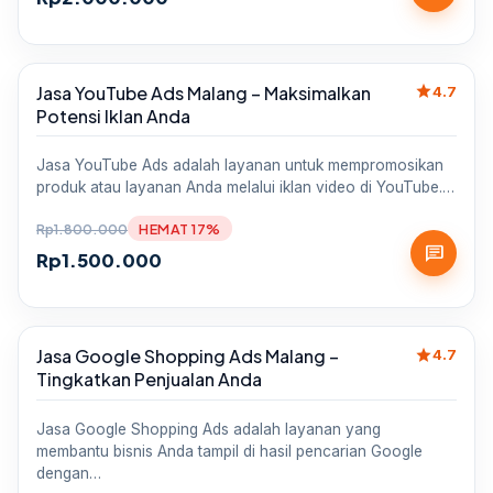
star
Jasa YouTube Ads Malang – Maksimalkan
Sale
4.7
Potensi Iklan Anda
Jasa YouTube Ads adalah layanan untuk mempromosikan
produk atau layanan Anda melalui iklan video di YouTube.…
Rp
1.800.000
HEMAT 17%
chat
Rp
1.500.000
star
Jasa Google Shopping Ads Malang –
Sale
4.7
Tingkatkan Penjualan Anda
Jasa Google Shopping Ads adalah layanan yang
membantu bisnis Anda tampil di hasil pencarian Google
dengan…