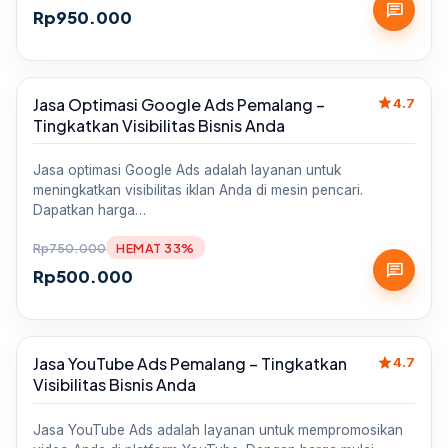
chat
Rp
950.000
star
Jasa Optimasi Google Ads Pemalang –
Sale
4.7
Tingkatkan Visibilitas Bisnis Anda
Jasa optimasi Google Ads adalah layanan untuk
meningkatkan visibilitas iklan Anda di mesin pencari.
Dapatkan harga…
Rp
750.000
HEMAT 33%
chat
Rp
500.000
star
Jasa YouTube Ads Pemalang – Tingkatkan
Sale
4.7
Visibilitas Bisnis Anda
Jasa YouTube Ads adalah layanan untuk mempromosikan