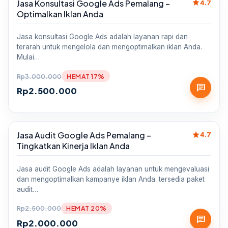
star
Jasa Konsultasi Google Ads Pemalang –
Sale
4.7
Optimalkan Iklan Anda
Jasa konsultasi Google Ads adalah layanan rapi dan
terarah untuk mengelola dan mengoptimalkan iklan Anda.
Mulai…
Rp
3.000.000
HEMAT 17%
chat
Rp
2.500.000
star
Jasa Audit Google Ads Pemalang –
Sale
4.7
Tingkatkan Kinerja Iklan Anda
Jasa audit Google Ads adalah layanan untuk mengevaluasi
dan mengoptimalkan kampanye iklan Anda. tersedia paket
audit…
Rp
2.500.000
HEMAT 20%
chat
Rp
2.000.000