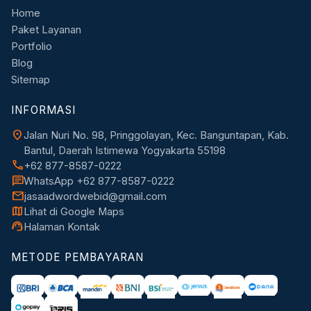
Home
Paket Layanan
Portfolio
Blog
Sitemap
INFORMASI
location_on
Jalan Nuri No. 98, Pringgolayan, Kec. Banguntapan, Kab.
Bantul, Daerah Istimewa Yogyakarta 55198
call
+62 877-8587-0222
chat
WhatsApp +62 877-8587-0222
mail
jasaadwordwebid@gmail.com
map
Lihat di Google Maps
support_agent
Halaman Kontak
METODE PEMBAYARAN