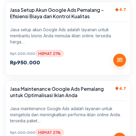
star
Jasa Setup Akun Google Ads Pemalang –
Sale
4.7
Efisiensi Biaya dan Kontrol Kualitas
Jasa setup akun Google Ads adalah layanan untuk
membantu bisnis Anda memulai iklan online. tersedia
harga…
Rp
1.200.000
HEMAT 21%
chat
Rp
950.000
star
Jasa Maintenance Google Ads Pemalang
Sale
4.7
untuk Optimalisasi Iklan Anda
Jasa maintenance Google Ads adalah layanan untuk
mengelola dan meningkatkan performa iklan online Anda.
tersedia paket…
Rp
1.200.000
HEMAT 21%