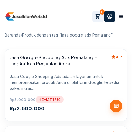
0
shopping_cart
account_circle
menu
Beranda
/
Produk dengan tag “jasa google ads Pemalang”
star
Jasa Google Shopping Ads Pemalang –
Sale
4.7
Tingkatkan Penjualan Anda
Jasa Google Shopping Ads adalah layanan untuk
mempromosikan produk Anda di platform Google. tersedia
paket mulai…
Rp
3.000.000
HEMAT 17%
chat
Rp
2.500.000