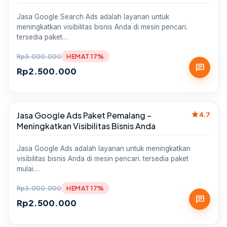
Jasa Google Search Ads adalah layanan untuk
meningkatkan visibilitas bisnis Anda di mesin pencari.
tersedia paket…
Rp
3.000.000
HEMAT 17%
chat
Rp
2.500.000
star
Jasa Google Ads Paket Pemalang –
Sale
4.7
Meningkatkan Visibilitas Bisnis Anda
Jasa Google Ads adalah layanan untuk meningkatkan
visibilitas bisnis Anda di mesin pencari. tersedia paket
mulai…
Rp
3.000.000
HEMAT 17%
chat
Rp
2.500.000