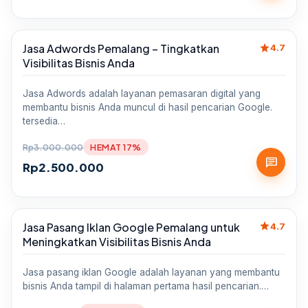
star
Jasa Adwords Pemalang – Tingkatkan
Sale
4.7
Visibilitas Bisnis Anda
Jasa Adwords adalah layanan pemasaran digital yang
membantu bisnis Anda muncul di hasil pencarian Google.
tersedia…
Rp
3.000.000
HEMAT 17%
chat
Rp
2.500.000
star
Jasa Pasang Iklan Google Pemalang untuk
Sale
4.7
Meningkatkan Visibilitas Bisnis Anda
Jasa pasang iklan Google adalah layanan yang membantu
bisnis Anda tampil di halaman pertama hasil pencarian.…