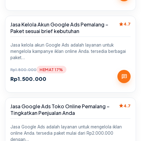
star
Jasa Kelola Akun Google Ads Pemalang –
Sale
4.7
Paket sesuai brief kebutuhan
Jasa kelola akun Google Ads adalah layanan untuk
mengelola kampanye iklan online Anda. tersedia berbagai
paket…
Rp
1.800.000
HEMAT 17%
chat
Rp
1.500.000
star
Jasa Google Ads Toko Online Pemalang –
Sale
4.7
Tingkatkan Penjualan Anda
Jasa Google Ads adalah layanan untuk mengelola iklan
online Anda. tersedia paket mulai dari Rp2.000.000
dengan…