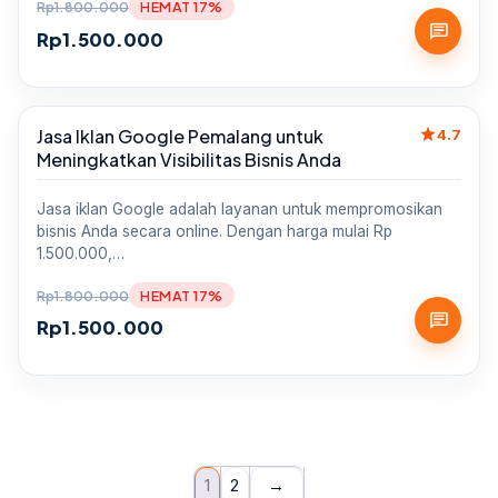
Rp
1.800.000
HEMAT 17%
chat
Rp
1.500.000
star
Jasa Iklan Google Pemalang untuk
Sale
4.7
Meningkatkan Visibilitas Bisnis Anda
Jasa iklan Google adalah layanan untuk mempromosikan
bisnis Anda secara online. Dengan harga mulai Rp
1.500.000,…
Rp
1.800.000
HEMAT 17%
chat
Rp
1.500.000
1
2
→