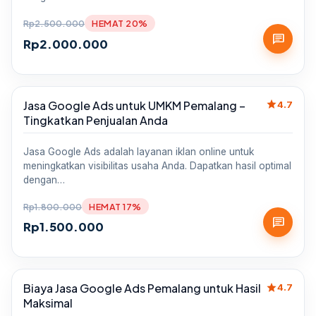
Rp
2.500.000
HEMAT 20%
chat
Rp
2.000.000
star
Jasa Google Ads untuk UMKM Pemalang –
Sale
4.7
Tingkatkan Penjualan Anda
Jasa Google Ads adalah layanan iklan online untuk
meningkatkan visibilitas usaha Anda. Dapatkan hasil optimal
dengan…
Rp
1.800.000
HEMAT 17%
chat
Rp
1.500.000
star
Biaya Jasa Google Ads Pemalang untuk Hasil
Sale
4.7
Maksimal