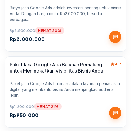
Biaya jasa Google Ads adalah investasi penting untuk bisnis
Anda. Dengan harga mulai Rp2.000.000, tersedia
berbagai…
Rp
2.500.000
HEMAT 20%
chat
Rp
2.000.000
star
Paket Jasa Google Ads Bulanan Pemalang
Sale
4.7
untuk Meningkatkan Visibilitas Bisnis Anda
Paket jasa Google Ads bulanan adalah layanan pemasaran
digital yang membantu bisnis Anda menjangkau audiens
lebih…
Rp
1.200.000
HEMAT 21%
chat
Rp
950.000