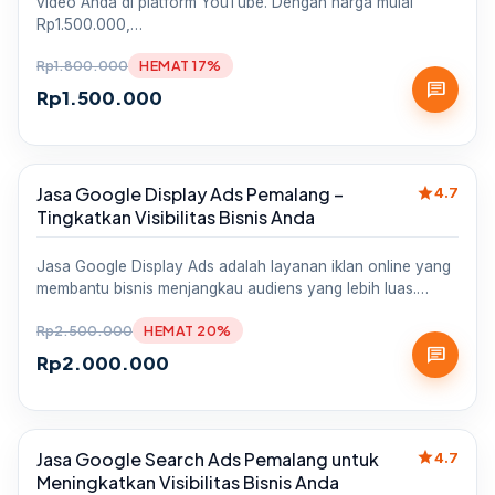
video Anda di platform YouTube. Dengan harga mulai
Rp1.500.000,…
Rp
1.800.000
HEMAT 17%
chat
Rp
1.500.000
star
Jasa Google Display Ads Pemalang –
Sale
4.7
Tingkatkan Visibilitas Bisnis Anda
Jasa Google Display Ads adalah layanan iklan online yang
membantu bisnis menjangkau audiens yang lebih luas.…
Rp
2.500.000
HEMAT 20%
chat
Rp
2.000.000
star
Jasa Google Search Ads Pemalang untuk
Sale
4.7
Meningkatkan Visibilitas Bisnis Anda