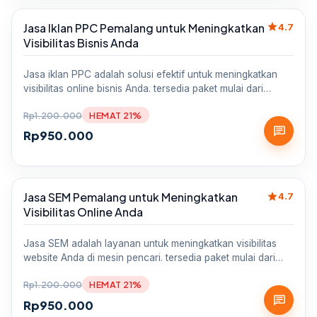
star
Jasa Iklan PPC Pemalang untuk Meningkatkan
Sale
4.7
Visibilitas Bisnis Anda
Jasa iklan PPC adalah solusi efektif untuk meningkatkan
visibilitas online bisnis Anda. tersedia paket mulai dari…
Rp
1.200.000
HEMAT 21%
chat
Rp
950.000
star
Jasa SEM Pemalang untuk Meningkatkan
Sale
4.7
Visibilitas Online Anda
Jasa SEM adalah layanan untuk meningkatkan visibilitas
website Anda di mesin pencari. tersedia paket mulai dari…
Rp
1.200.000
HEMAT 21%
chat
Rp
950.000