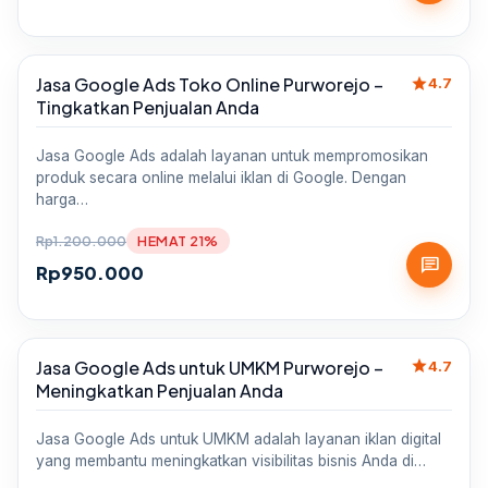
star
Jasa Google Ads Toko Online Purworejo –
Sale
4.7
Tingkatkan Penjualan Anda
Jasa Google Ads adalah layanan untuk mempromosikan
produk secara online melalui iklan di Google. Dengan
harga…
Rp
1.200.000
HEMAT 21%
chat
Rp
950.000
star
Jasa Google Ads untuk UMKM Purworejo –
Sale
4.7
Meningkatkan Penjualan Anda
Jasa Google Ads untuk UMKM adalah layanan iklan digital
yang membantu meningkatkan visibilitas bisnis Anda di…