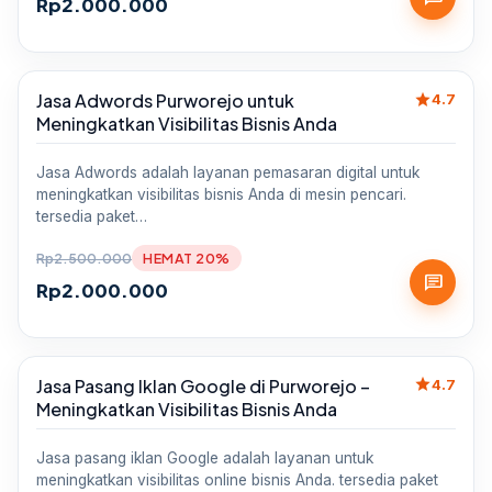
Rp
2.000.000
star
Jasa Adwords Purworejo untuk
Sale
4.7
Meningkatkan Visibilitas Bisnis Anda
Jasa Adwords adalah layanan pemasaran digital untuk
meningkatkan visibilitas bisnis Anda di mesin pencari.
tersedia paket…
Rp
2.500.000
HEMAT 20%
chat
Rp
2.000.000
star
Jasa Pasang Iklan Google di Purworejo –
Sale
4.7
Meningkatkan Visibilitas Bisnis Anda
Jasa pasang iklan Google adalah layanan untuk
meningkatkan visibilitas online bisnis Anda. tersedia paket