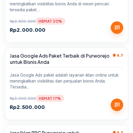
meningkatkan visibilitas bisnis Anda di mesin pencari.
tersedia paket…
Rp
2.500.000
HEMAT 20%
chat
Rp
2.000.000
star
Jasa Google Ads Paket Terbaik di Purworejo
Sale
4.7
untuk Bisnis Anda
Jasa Google Ads paket adalah layanan iklan online untuk
meningkatkan visibilitas dan penjualan bisnis Anda.
Tersedia…
Rp
3.000.000
HEMAT 17%
chat
Rp
2.500.000
star
Jasa Iklan PPC Purworejo untuk
Sale
4.3