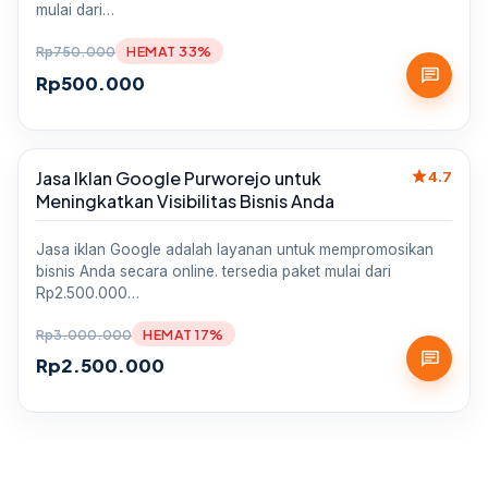
mulai dari…
Rp
750.000
HEMAT 33%
chat
Rp
500.000
star
Jasa Iklan Google Purworejo untuk
Sale
4.7
Meningkatkan Visibilitas Bisnis Anda
Jasa iklan Google adalah layanan untuk mempromosikan
bisnis Anda secara online. tersedia paket mulai dari
Rp2.500.000…
Rp
3.000.000
HEMAT 17%
chat
Rp
2.500.000