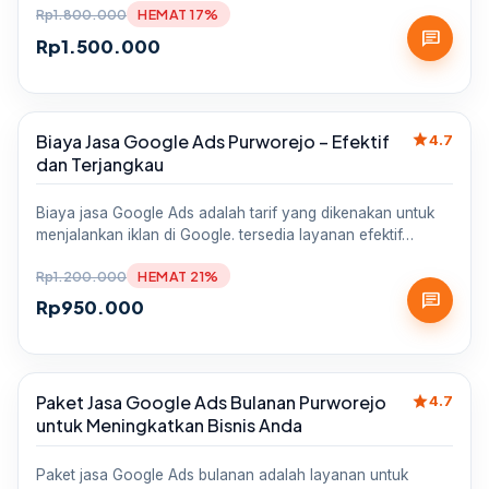
Rp
1.800.000
HEMAT 17%
chat
Rp
1.500.000
star
Biaya Jasa Google Ads Purworejo – Efektif
Sale
4.7
dan Terjangkau
Biaya jasa Google Ads adalah tarif yang dikenakan untuk
menjalankan iklan di Google. tersedia layanan efektif…
Rp
1.200.000
HEMAT 21%
chat
Rp
950.000
star
Paket Jasa Google Ads Bulanan Purworejo
Sale
4.7
untuk Meningkatkan Bisnis Anda
Paket jasa Google Ads bulanan adalah layanan untuk