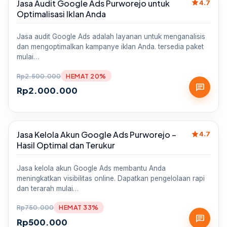
star
Jasa Audit Google Ads Purworejo untuk
Sale
4.7
Optimalisasi Iklan Anda
Jasa audit Google Ads adalah layanan untuk menganalisis
dan mengoptimalkan kampanye iklan Anda. tersedia paket
mulai…
Rp
2.500.000
HEMAT 20%
chat
Rp
2.000.000
star
Jasa Kelola Akun Google Ads Purworejo –
Sale
4.7
Hasil Optimal dan Terukur
Jasa kelola akun Google Ads membantu Anda
meningkatkan visibilitas online. Dapatkan pengelolaan rapi
dan terarah mulai…
Rp
750.000
HEMAT 33%
chat
Rp
500.000