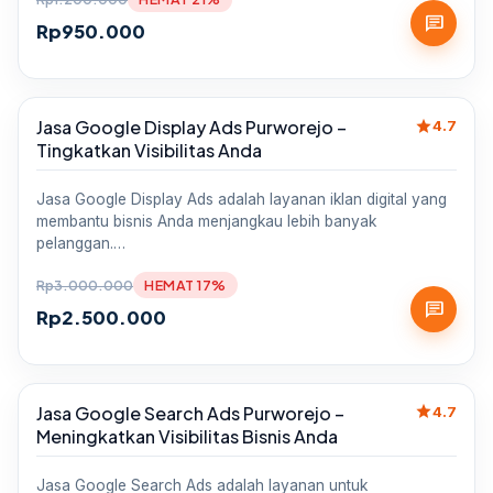
chat
Rp
950.000
star
Jasa Google Display Ads Purworejo –
Sale
4.7
Tingkatkan Visibilitas Anda
Jasa Google Display Ads adalah layanan iklan digital yang
membantu bisnis Anda menjangkau lebih banyak
pelanggan.…
Rp
3.000.000
HEMAT 17%
chat
Rp
2.500.000
star
Jasa Google Search Ads Purworejo –
Sale
4.7
Meningkatkan Visibilitas Bisnis Anda
Jasa Google Search Ads adalah layanan untuk