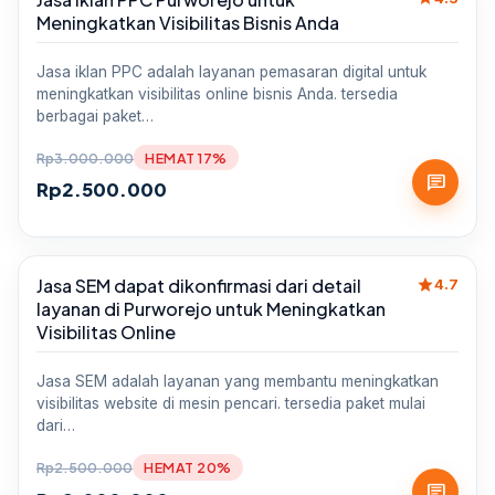
Meningkatkan Visibilitas Bisnis Anda
Jasa iklan PPC adalah layanan pemasaran digital untuk
meningkatkan visibilitas online bisnis Anda. tersedia
berbagai paket…
Rp
3.000.000
HEMAT 17%
chat
Rp
2.500.000
star
Jasa SEM dapat dikonfirmasi dari detail
Sale
4.7
layanan di Purworejo untuk Meningkatkan
Visibilitas Online
Jasa SEM adalah layanan yang membantu meningkatkan
visibilitas website di mesin pencari. tersedia paket mulai
dari…
Rp
2.500.000
HEMAT 20%
chat