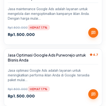
Jasa maintenance Google Ads adalah layanan untuk
mengelola dan mengoptimalkan kampanye iklan Anda.
Dengan harga mulai…
Rp
1.800.000
HEMAT 17%
chat
Rp
1.500.000
star
Jasa Optimasi Google Ads Purworejo untuk
Sale
4.7
Bisnis Anda
Jasa optimasi Google Ads adalah layanan untuk
meningkatkan performa iklan Anda di Google. tersedia
paket mulai…
Rp
1.800.000
HEMAT 17%
chat
Rp
1.500.000