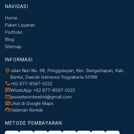
NAVIGASI
Home
Paket Layanan
Portfolio
Blog
Sitemap
INFORMASI
location_on
Jalan Nuri No. 98, Pringgolayan, Kec. Banguntapan, Kab.
Bantul, Daerah Istimewa Yogyakarta 55198
call
+62 877-8587-0222
chat
WhatsApp +62 877-8587-0222
mail
jasaadwordwebid@gmail.com
map
Lihat di Google Maps
support_agent
Halaman Kontak
METODE PEMBAYARAN