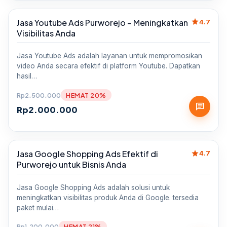
star
Jasa Youtube Ads Purworejo – Meningkatkan
Sale
4.7
Visibilitas Anda
Jasa Youtube Ads adalah layanan untuk mempromosikan
video Anda secara efektif di platform Youtube. Dapatkan
hasil…
Rp
2.500.000
HEMAT 20%
chat
Rp
2.000.000
star
Jasa Google Shopping Ads Efektif di
Sale
4.7
Purworejo untuk Bisnis Anda
Jasa Google Shopping Ads adalah solusi untuk
meningkatkan visibilitas produk Anda di Google. tersedia
paket mulai…
Rp
1.200.000
HEMAT 21%