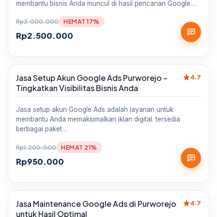
membantu bisnis Anda muncul di hasil pencarian Google.…
Rp
3.000.000
HEMAT 17%
chat
Rp
2.500.000
star
Jasa Setup Akun Google Ads Purworejo –
Sale
4.7
Tingkatkan Visibilitas Bisnis Anda
Jasa setup akun Google Ads adalah layanan untuk
membantu Anda memaksimalkan iklan digital. tersedia
berbagai paket…
Rp
1.200.000
HEMAT 21%
chat
Rp
950.000
star
Jasa Maintenance Google Ads di Purworejo
Sale
4.7
untuk Hasil Optimal