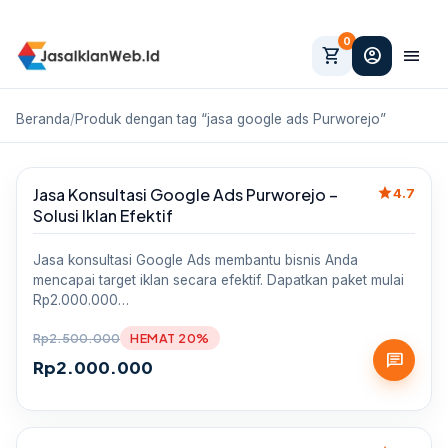
0
shopping_cart
account_circle
menu
Beranda
/
Produk dengan tag “jasa google ads Purworejo”
star
Jasa Konsultasi Google Ads Purworejo –
Sale
4.7
Solusi Iklan Efektif
Jasa konsultasi Google Ads membantu bisnis Anda
mencapai target iklan secara efektif. Dapatkan paket mulai
Rp2.000.000…
Rp
2.500.000
HEMAT 20%
chat
Rp
2.000.000