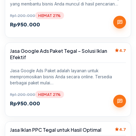
yang membantu bisnis Anda muncul di hasil pencarian…
Rp
1.200.000
HEMAT 21%
chat
Rp
950.000
star
Jasa Google Ads Paket Tegal – Solusi Iklan
Sale
4.7
Efektif
Jasa Google Ads Paket adalah layanan untuk
mempromosikan bisnis Anda secara online. Tersedia
berbagai paket mulai…
Rp
1.200.000
HEMAT 21%
chat
Rp
950.000
star
Jasa Iklan PPC Tegal untuk Hasil Optimal
Sale
4.7