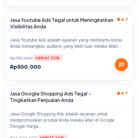
star
Jasa Youtube Ads Tegal untuk Meningkatkan
Sale
4.7
Visibilitas Anda
Jasa Youtube Ads adalah layanan yang membantu bisnis
Anda menjangkau audiens yang lebih luas melalui iklan…
Rp
750.000
HEMAT 33%
chat
Rp
500.000
star
Jasa Google Shopping Ads Tegal –
Sale
4.7
Tingkatkan Penjualan Anda
Jasa Google Shopping Ads adalah layanan untuk
mempromosikan produk Anda melalui iklan di Google.
Dengan harga…
Rp
2.500.000
HEMAT 20%