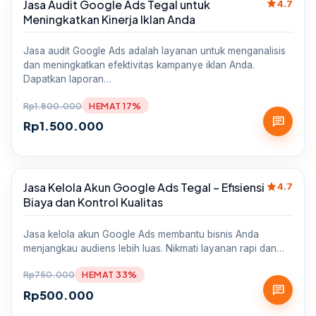
star
Jasa Audit Google Ads Tegal untuk
Sale
4.7
Meningkatkan Kinerja Iklan Anda
Jasa audit Google Ads adalah layanan untuk menganalisis
dan meningkatkan efektivitas kampanye iklan Anda.
Dapatkan laporan…
Rp
1.800.000
HEMAT 17%
chat
Rp
1.500.000
star
Jasa Kelola Akun Google Ads Tegal – Efisiensi
Sale
4.7
Biaya dan Kontrol Kualitas
Jasa kelola akun Google Ads membantu bisnis Anda
menjangkau audiens lebih luas. Nikmati layanan rapi dan…
Rp
750.000
HEMAT 33%
chat
Rp
500.000