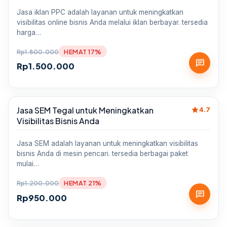
Jasa iklan PPC adalah layanan untuk meningkatkan
visibilitas online bisnis Anda melalui iklan berbayar. tersedia
harga…
Rp
1.800.000
HEMAT 17%
chat
Rp
1.500.000
star
Jasa SEM Tegal untuk Meningkatkan
Sale
4.7
Visibilitas Bisnis Anda
Jasa SEM adalah layanan untuk meningkatkan visibilitas
bisnis Anda di mesin pencari. tersedia berbagai paket
mulai…
Rp
1.200.000
HEMAT 21%
chat
Rp
950.000