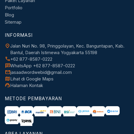
Paket Layanan
Portfolio
Blog
Sitemap
INFORMASI
location_on
Jalan Nuri No. 98, Pringgolayan, Kec. Banguntapan, Kab.
Bantul, Daerah Istimewa Yogyakarta 55198
call
+62 877-8587-0222
chat
WhatsApp +62 877-8587-0222
mail
jasaadwordwebid@gmail.com
map
Lihat di Google Maps
support_agent
Halaman Kontak
METODE PEMBAYARAN
AREA LAYANAN