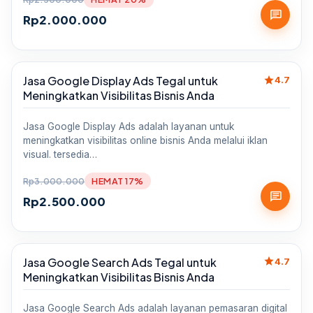
chat
Rp
2.000.000
star
Jasa Google Display Ads Tegal untuk
Sale
4.7
Meningkatkan Visibilitas Bisnis Anda
Jasa Google Display Ads adalah layanan untuk
meningkatkan visibilitas online bisnis Anda melalui iklan
visual. tersedia…
Rp
3.000.000
HEMAT 17%
chat
Rp
2.500.000
star
Jasa Google Search Ads Tegal untuk
Sale
4.7
Meningkatkan Visibilitas Bisnis Anda
Jasa Google Search Ads adalah layanan pemasaran digital