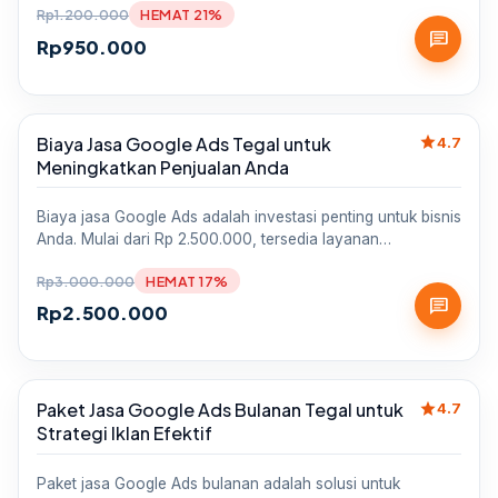
Rp
1.200.000
HEMAT 21%
chat
Rp
950.000
star
Biaya Jasa Google Ads Tegal untuk
Sale
4.7
Meningkatkan Penjualan Anda
Biaya jasa Google Ads adalah investasi penting untuk bisnis
Anda. Mulai dari Rp 2.500.000, tersedia layanan…
Rp
3.000.000
HEMAT 17%
chat
Rp
2.500.000
star
Paket Jasa Google Ads Bulanan Tegal untuk
Sale
4.7
Strategi Iklan Efektif
Paket jasa Google Ads bulanan adalah solusi untuk