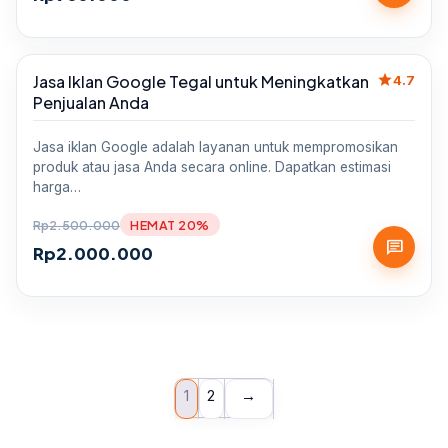
star
Jasa Iklan Google Tegal untuk Meningkatkan
Sale
4.7
Penjualan Anda
Jasa iklan Google adalah layanan untuk mempromosikan
produk atau jasa Anda secara online. Dapatkan estimasi
harga…
Rp
2.500.000
HEMAT 20%
chat
Rp
2.000.000
1
2
→