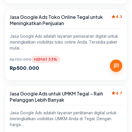
star
Jasa Google Ads Toko Online Tegal untuk
Sale
4.3
Meningkatkan Penjualan
Jasa Google Ads adalah layanan pemasaran digital untuk
meningkatkan visibilitas toko online Anda. Tersedia paket
mulai…
Rp
750.000
HEMAT 33%
chat
Rp
500.000
star
Jasa Google Ads untuk UMKM Tegal – Raih
Sale
4.7
Pelanggan Lebih Banyak
Jasa Google Ads adalah layanan periklanan digital untuk
meningkatkan visibilitas UMKM Anda di Tegal. Dengan
harga…