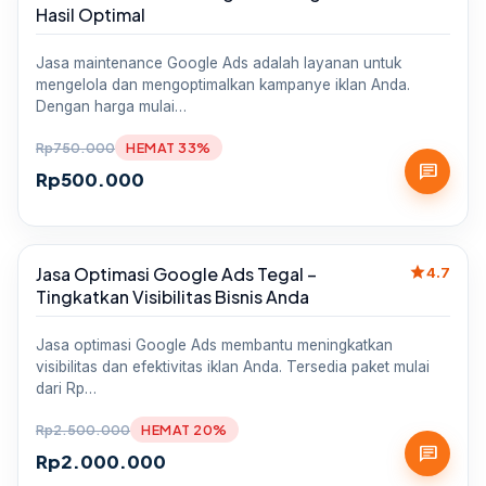
Hasil Optimal
Jasa maintenance Google Ads adalah layanan untuk
mengelola dan mengoptimalkan kampanye iklan Anda.
Dengan harga mulai…
Rp
750.000
HEMAT 33%
chat
Rp
500.000
star
Jasa Optimasi Google Ads Tegal –
Sale
4.7
Tingkatkan Visibilitas Bisnis Anda
Jasa optimasi Google Ads membantu meningkatkan
visibilitas dan efektivitas iklan Anda. Tersedia paket mulai
dari Rp…
Rp
2.500.000
HEMAT 20%
chat
Rp
2.000.000