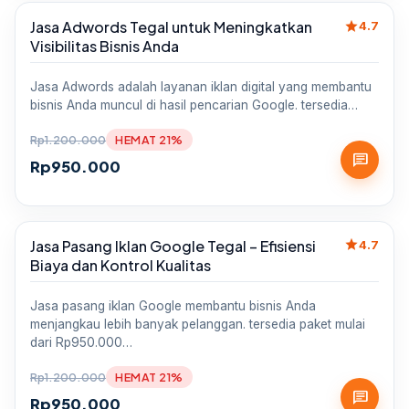
star
Jasa Adwords Tegal untuk Meningkatkan
Sale
4.7
Visibilitas Bisnis Anda
Jasa Adwords adalah layanan iklan digital yang membantu
bisnis Anda muncul di hasil pencarian Google. tersedia…
Rp
1.200.000
HEMAT 21%
chat
Rp
950.000
star
Jasa Pasang Iklan Google Tegal – Efisiensi
Sale
4.7
Biaya dan Kontrol Kualitas
Jasa pasang iklan Google membantu bisnis Anda
menjangkau lebih banyak pelanggan. tersedia paket mulai
dari Rp950.000…
Rp
1.200.000
HEMAT 21%
chat
Rp
950.000