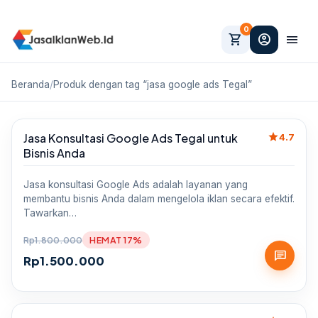
0
shopping_cart
account_circle
menu
Beranda
/
Produk dengan tag “jasa google ads Tegal”
star
Jasa Konsultasi Google Ads Tegal untuk
Sale
4.7
Bisnis Anda
Jasa konsultasi Google Ads adalah layanan yang
membantu bisnis Anda dalam mengelola iklan secara efektif.
Tawarkan…
Rp
1.800.000
HEMAT 17%
chat
Rp
1.500.000