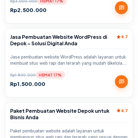
Rp
3.000.000
HEMAT 17%
chat
Rp
2.500.000
Jasa Pembuatan Website WordPress di
star
Sale
4.7
Depok – Solusi Digital Anda
Jasa pembuatan website WordPress adalah layanan untuk
membuat situs web rapi dan terarah yang mudah dikelola.…
Rp
1.800.000
HEMAT 17%
chat
Rp
1.500.000
Paket Pembuatan Website Depok untuk
star
Sale
4.7
Bisnis Anda
Paket pembuatan website adalah layanan untuk
membangun situs web rapi dan terarah yang sesuai dengan