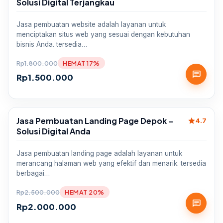
Solusi Digital Terjangkau
Jasa pembuatan website adalah layanan untuk
menciptakan situs web yang sesuai dengan kebutuhan
bisnis Anda. tersedia…
Rp
1.800.000
HEMAT 17%
chat
Rp
1.500.000
Jasa Pembuatan Landing Page Depok –
star
Sale
4.7
Solusi Digital Anda
Jasa pembuatan landing page adalah layanan untuk
merancang halaman web yang efektif dan menarik. tersedia
berbagai…
Rp
2.500.000
HEMAT 20%
chat
Rp
2.000.000