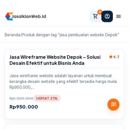
0
shopping_cart
account_circle
menu
Beranda
/
Produk dengan tag “jasa pembuatan website Depok”
Jasa Wireframe Website Depok – Solusi
star
Sale
4.7
Desain Efektif untuk Bisnis Anda
Jasa wireframe website adalah layanan untuk membuat
kerangka desain website yang efektif. tersedia harga mulai
Rp950.000,…
Rp
1.200.000
HEMAT 21%
chat
Rp
950.000