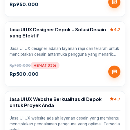
chat
Rp
950.000
Jasa UI UX Designer Depok – Solusi Desain
star
Sale
4.7
yang Efektif
Jasa UI UX designer adalah layanan rapi dan terarah untuk
menciptakan desain antarmuka pengguna yang menarik…
Rp
750.000
HEMAT 33%
chat
Rp
500.000
Jasa UI UX Website Berkualitas di Depok
star
Sale
4.7
untuk Proyek Anda
Jasa UI UX website adalah layanan desain yang membantu
menciptakan pengalaman pengguna yang optimal. Tersedia
paket…