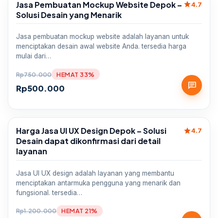
Jasa Pembuatan Mockup Website Depok –
star
Sale
4.7
Solusi Desain yang Menarik
Jasa pembuatan mockup website adalah layanan untuk
menciptakan desain awal website Anda. tersedia harga
mulai dari…
Rp
750.000
HEMAT 33%
chat
Rp
500.000
Harga Jasa UI UX Design Depok – Solusi
star
Sale
4.7
Desain dapat dikonfirmasi dari detail
layanan
Jasa UI UX design adalah layanan yang membantu
menciptakan antarmuka pengguna yang menarik dan
fungsional. tersedia…
Rp
1.200.000
HEMAT 21%