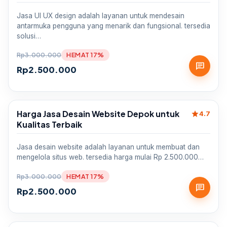
Jasa UI UX design adalah layanan untuk mendesain
antarmuka pengguna yang menarik dan fungsional. tersedia
solusi…
Rp
3.000.000
HEMAT 17%
chat
Rp
2.500.000
Harga Jasa Desain Website Depok untuk
star
Sale
4.7
Kualitas Terbaik
Jasa desain website adalah layanan untuk membuat dan
mengelola situs web. tersedia harga mulai Rp 2.500.000…
Rp
3.000.000
HEMAT 17%
chat
Rp
2.500.000