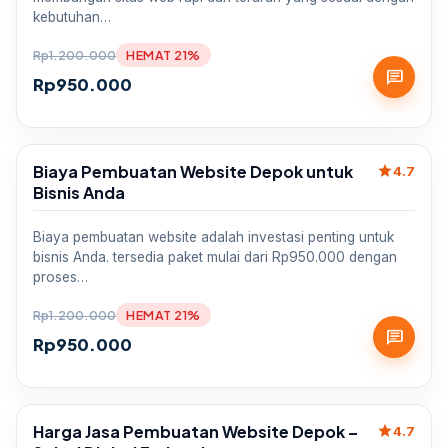
kebutuhan…
Rp
1.200.000
HEMAT 21%
chat
Rp
950.000
Biaya Pembuatan Website Depok untuk
star
Sale
4.7
Bisnis Anda
Biaya pembuatan website adalah investasi penting untuk
bisnis Anda. tersedia paket mulai dari Rp950.000 dengan
proses…
Rp
1.200.000
HEMAT 21%
chat
Rp
950.000
Harga Jasa Pembuatan Website Depok –
star
Sale
4.7