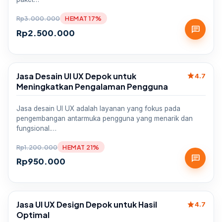
Rp
3.000.000
HEMAT 17%
chat
Rp
2.500.000
Jasa Desain UI UX Depok untuk
star
Sale
4.7
Meningkatkan Pengalaman Pengguna
Jasa desain UI UX adalah layanan yang fokus pada
pengembangan antarmuka pengguna yang menarik dan
fungsional.…
Rp
1.200.000
HEMAT 21%
chat
Rp
950.000
Jasa UI UX Design Depok untuk Hasil
star
Sale
4.7
Optimal