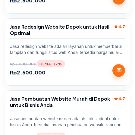
Rp
2.500.000
Jasa Redesign Website Depok untuk Hasil
star
Sale
4.7
Optimal
Jasa redesign website adalah layanan untuk memperbarui
tampilan dan fungsi situs web Anda. tersedia harga mulai…
Rp
3.000.000
HEMAT 17%
chat
Rp
2.500.000
Jasa Pembuatan Website Murah di Depok
star
Sale
4.7
untuk Bisnis Anda
Jasa pembuatan website murah adalah solusi ideal untuk
bisnis Anda. tersedia layanan pembuatan website rapi dan…