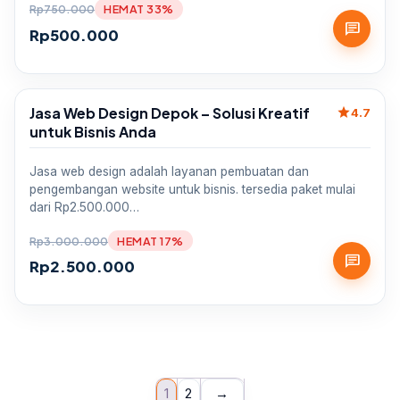
Rp
750.000
HEMAT 33%
chat
Rp
500.000
Jasa Web Design Depok – Solusi Kreatif
star
Sale
4.7
untuk Bisnis Anda
Jasa web design adalah layanan pembuatan dan
pengembangan website untuk bisnis. tersedia paket mulai
dari Rp2.500.000…
Rp
3.000.000
HEMAT 17%
chat
Rp
2.500.000
1
2
→