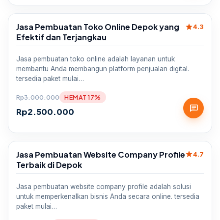
Jasa Pembuatan Toko Online Depok yang
star
Sale
4.3
Efektif dan Terjangkau
Jasa pembuatan toko online adalah layanan untuk
membantu Anda membangun platform penjualan digital.
tersedia paket mulai…
Rp
3.000.000
HEMAT 17%
chat
Rp
2.500.000
Jasa Pembuatan Website Company Profile
star
Sale
4.7
Terbaik di Depok
Jasa pembuatan website company profile adalah solusi
untuk memperkenalkan bisnis Anda secara online. tersedia
paket mulai…