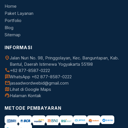
Home
Paket Layanan
Portfolio
Blog
Sitemap
INFORMASI
location_on
Jalan Nuri No. 98, Pringgolayan, Kec. Banguntapan, Kab.
Bantul, Daerah Istimewa Yogyakarta 55198
call
+62 877-8587-0222
chat
WhatsApp +62 877-8587-0222
mail
jasaadwordwebid@gmail.com
map
Lihat di Google Maps
support_agent
Halaman Kontak
METODE PEMBAYARAN