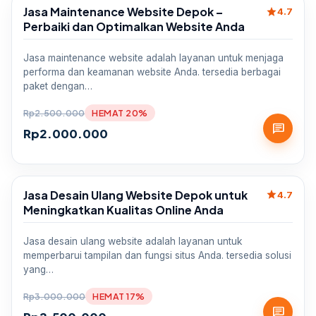
Jasa Maintenance Website Depok –
star
Sale
4.7
Perbaiki dan Optimalkan Website Anda
Jasa maintenance website adalah layanan untuk menjaga
performa dan keamanan website Anda. tersedia berbagai
paket dengan…
Rp
2.500.000
HEMAT 20%
chat
Rp
2.000.000
Jasa Desain Ulang Website Depok untuk
star
Sale
4.7
Meningkatkan Kualitas Online Anda
Jasa desain ulang website adalah layanan untuk
memperbarui tampilan dan fungsi situs Anda. tersedia solusi
yang…
Rp
3.000.000
HEMAT 17%
chat