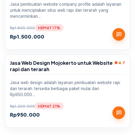
Jasa pembuatan website company profile adalah layanan
untuk menciptakan situs web rapi dan terarah yang
mencerminkan…
Rp
1.800.000
HEMAT 17%
chat
Rp
1.500.000
Jasa Web Design Mojokerto untuk Website
star
Sale
4.7
rapi dan terarah
Jasa web design adalah layanan pembuatan website rapi
dan terarah. tersedia berbagai paket mulai dari
Rp950.000…
Rp
1.200.000
HEMAT 21%
chat
Rp
950.000