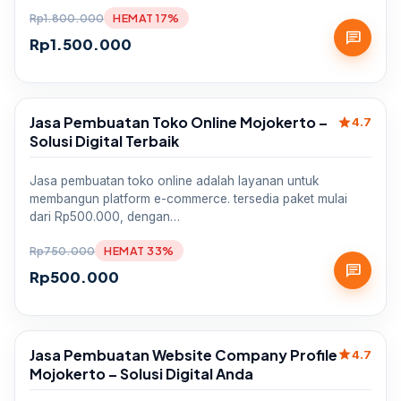
Rp
1.800.000
HEMAT 17%
chat
Rp
1.500.000
Jasa Pembuatan Toko Online Mojokerto –
star
Sale
4.7
Solusi Digital Terbaik
Jasa pembuatan toko online adalah layanan untuk
membangun platform e-commerce. tersedia paket mulai
dari Rp500.000, dengan…
Rp
750.000
HEMAT 33%
chat
Rp
500.000
Jasa Pembuatan Website Company Profile
star
Sale
4.7
Mojokerto – Solusi Digital Anda