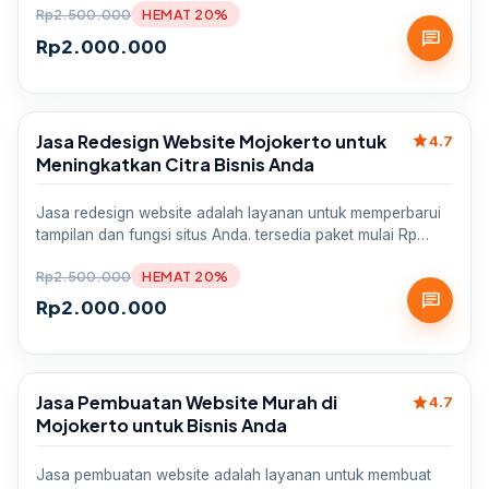
Rp
2.500.000
HEMAT 20%
chat
Rp
2.000.000
Jasa Redesign Website Mojokerto untuk
star
Sale
4.7
Meningkatkan Citra Bisnis Anda
Jasa redesign website adalah layanan untuk memperbarui
tampilan dan fungsi situs Anda. tersedia paket mulai Rp…
Rp
2.500.000
HEMAT 20%
chat
Rp
2.000.000
Jasa Pembuatan Website Murah di
star
Sale
4.7
Mojokerto untuk Bisnis Anda
Jasa pembuatan website adalah layanan untuk membuat