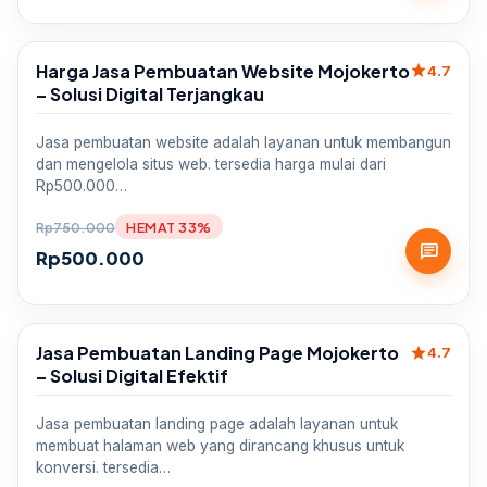
Harga Jasa Pembuatan Website Mojokerto
star
Sale
4.7
– Solusi Digital Terjangkau
Jasa pembuatan website adalah layanan untuk membangun
dan mengelola situs web. tersedia harga mulai dari
Rp500.000…
Rp
750.000
HEMAT 33%
chat
Rp
500.000
Jasa Pembuatan Landing Page Mojokerto
star
Sale
4.7
– Solusi Digital Efektif
Jasa pembuatan landing page adalah layanan untuk
membuat halaman web yang dirancang khusus untuk
konversi. tersedia…