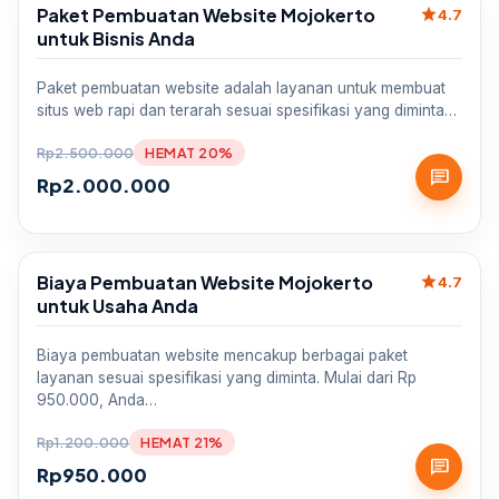
Paket Pembuatan Website Mojokerto
star
Sale
4.7
untuk Bisnis Anda
Paket pembuatan website adalah layanan untuk membuat
situs web rapi dan terarah sesuai spesifikasi yang diminta…
Rp
2.500.000
HEMAT 20%
chat
Rp
2.000.000
Biaya Pembuatan Website Mojokerto
star
Sale
4.7
untuk Usaha Anda
Biaya pembuatan website mencakup berbagai paket
layanan sesuai spesifikasi yang diminta. Mulai dari Rp
950.000, Anda…
Rp
1.200.000
HEMAT 21%
chat
Rp
950.000