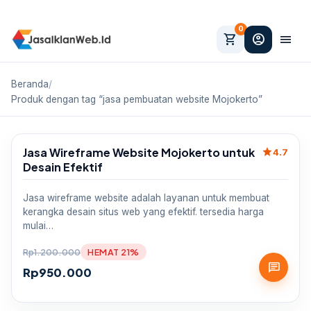
0
shopping_cart
account_circle
menu
Beranda
/
Produk dengan tag “jasa pembuatan website Mojokerto”
Jasa Wireframe Website Mojokerto untuk
star
Sale
4.7
Desain Efektif
Jasa wireframe website adalah layanan untuk membuat
kerangka desain situs web yang efektif. tersedia harga
mulai…
Rp
1.200.000
HEMAT 21%
chat
Rp
950.000