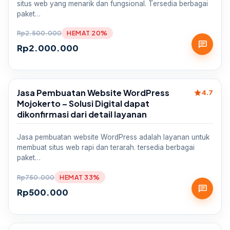
situs web yang menarik dan fungsional. Tersedia berbagai
paket…
Rp
2.500.000
HEMAT 20%
chat
Rp
2.000.000
Jasa Pembuatan Website WordPress
star
Sale
4.7
Mojokerto – Solusi Digital dapat
dikonfirmasi dari detail layanan
Jasa pembuatan website WordPress adalah layanan untuk
membuat situs web rapi dan terarah. tersedia berbagai
paket…
Rp
750.000
HEMAT 33%
chat
Rp
500.000