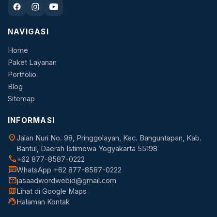
NAVIGASI
Home
Paket Layanan
Portfolio
Blog
Sitemap
INFORMASI
location_on
Jalan Nuri No. 98, Pringgolayan, Kec. Banguntapan, Kab.
Bantul, Daerah Istimewa Yogyakarta 55198
call
+62 877-8587-0222
chat
WhatsApp +62 877-8587-0222
mail
jasaadwordwebid@gmail.com
map
Lihat di Google Maps
support_agent
Halaman Kontak