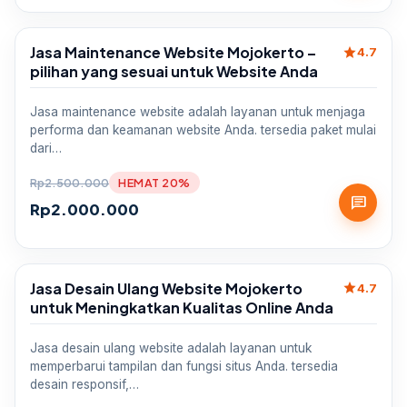
Jasa Maintenance Website Mojokerto –
star
Sale
4.7
pilihan yang sesuai untuk Website Anda
Jasa maintenance website adalah layanan untuk menjaga
performa dan keamanan website Anda. tersedia paket mulai
dari…
Rp
2.500.000
HEMAT 20%
chat
Rp
2.000.000
Jasa Desain Ulang Website Mojokerto
star
Sale
4.7
untuk Meningkatkan Kualitas Online Anda
Jasa desain ulang website adalah layanan untuk
memperbarui tampilan dan fungsi situs Anda. tersedia
desain responsif,…