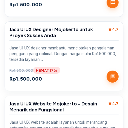
chat
Rp
1.500.000
Jasa UI UX Designer Mojokerto untuk
star
Sale
4.7
Proyek Sukses Anda
Jasa UI UX designer membantu menciptakan pengalaman
pengguna yang optimal. Dengan harga mulai Rp1.500.000,
tersedia layanan…
Rp
1.800.000
HEMAT 17%
chat
Rp
1.500.000
Jasa UI UX Website Mojokerto – Desain
star
Sale
4.7
Menarik dan Fungsional
Jasa UI UX website adalah layanan untuk merancang