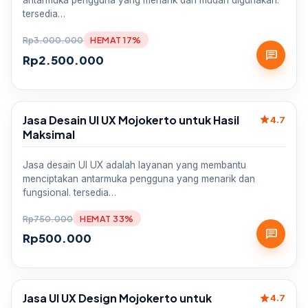
antarmuka pengguna yang menarik dan mudah digunakan.
tersedia…
Rp
3.000.000
HEMAT 17%
chat
Rp
2.500.000
Jasa Desain UI UX Mojokerto untuk Hasil
star
Sale
4.7
Maksimal
Jasa desain UI UX adalah layanan yang membantu
menciptakan antarmuka pengguna yang menarik dan
fungsional. tersedia…
Rp
750.000
HEMAT 33%
chat
Rp
500.000
Jasa UI UX Design Mojokerto untuk
star
Sale
4.7