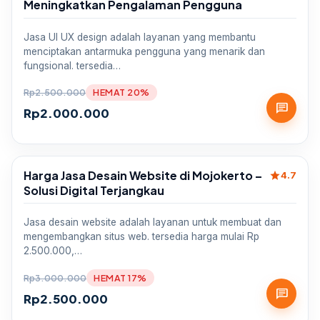
Meningkatkan Pengalaman Pengguna
Jasa UI UX design adalah layanan yang membantu
menciptakan antarmuka pengguna yang menarik dan
fungsional. tersedia…
Rp
2.500.000
HEMAT 20%
chat
Rp
2.000.000
Harga Jasa Desain Website di Mojokerto –
star
Sale
4.7
Solusi Digital Terjangkau
Jasa desain website adalah layanan untuk membuat dan
mengembangkan situs web. tersedia harga mulai Rp
2.500.000,…
Rp
3.000.000
HEMAT 17%
chat
Rp
2.500.000