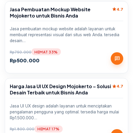
Jasa Pembuatan Mockup Website
star
Sale
4.7
Mojokerto untuk Bisnis Anda
Jasa pembuatan mockup website adalah layanan untuk
membuat representasi visual dari situs web Anda. tersedia
desain…
Rp
750.000
HEMAT 33%
chat
Rp
500.000
Harga Jasa UI UX Design Mojokerto – Solusi
star
Sale
4.7
Desain Terbaik untuk Bisnis Anda
Jasa UI UX design adalah layanan untuk menciptakan
pengalaman pengguna yang optimal. tersedia harga mulai
Rp1.500.000…
Rp
1.800.000
HEMAT 17%