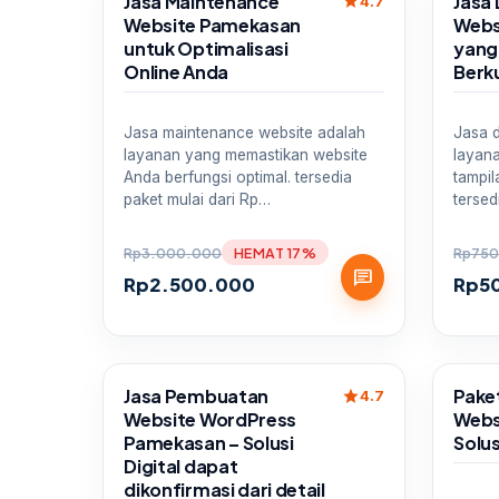
Jasa Maintenance
Jasa 
star
4.7
Website Pamekasan
Webs
untuk Optimalisasi
yang 
Online Anda
Berku
Jasa maintenance website adalah
Jasa d
layanan yang memastikan website
layan
Anda berfungsi optimal. tersedia
tampil
paket mulai dari Rp…
tersed
Rp
3.000.000
HEMAT 17%
Rp
750
chat
Rp
2.500.000
Rp
5
Sale
Sale
Jasa Pembuatan
Pake
star
4.7
Website WordPress
Webs
Pamekasan – Solusi
Solus
Digital dapat
dikonfirmasi dari detail