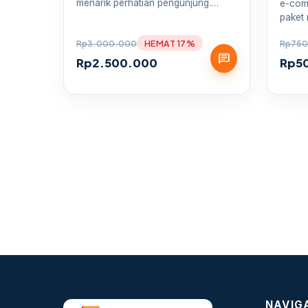
menarik perhatian pengunjung.…
e-com
paket
Rp
3.000.000
HEMAT 17%
Rp
750
chat
Rp
2.500.000
Rp
5
NAVIG