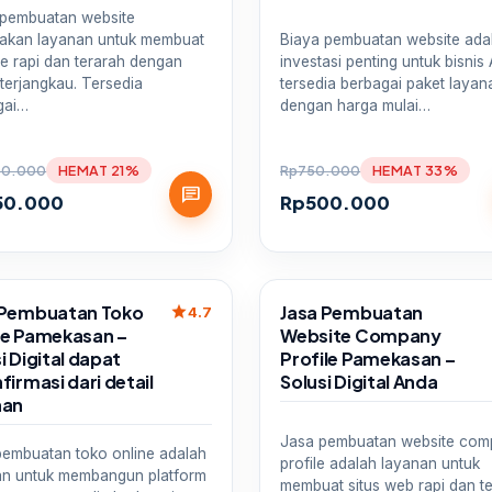
 pembuatan website
akan layanan untuk membuat
Biaya pembuatan website ada
e rapi dan terarah dengan
investasi penting untuk bisnis
terjangkau. Tersedia
tersedia berbagai paket layan
gai…
dengan harga mulai…
00.000
HEMAT 21%
Rp
750.000
HEMAT 33%
chat
50.000
Rp
500.000
Sale
 Pembuatan Toko
Jasa Pembuatan
star
4.7
ne Pamekasan –
Website Company
i Digital dapat
Profile Pamekasan –
firmasi dari detail
Solusi Digital Anda
nan
Jasa pembuatan website co
pembuatan toko online adalah
profile adalah layanan untuk
an untuk membangun platform
membuat situs web rapi dan t