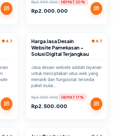
Rp
2.500.000
HEMAT 20%
chat
chat
Rp
2.000.000
Sale
Harga Jasa Desain
star
star
4.7
4.7
Website Pamekasan –
Solusi Digital Terjangkau
anan
Jasa desain website adalah layanan
an
untuk menciptakan situs web yang
site
menarik dan fungsional. tersedia
paket mulai…
Rp
3.000.000
HEMAT 17%
chat
chat
Rp
2.500.000
Sale