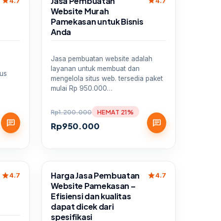
Jasa Pembuatan
star
star
4.7
4.7
Website Murah
Pamekasan untuk Bisnis
Anda
Jasa pembuatan website adalah
layanan untuk membuat dan
tus
mengelola situs web. tersedia paket
,
mulai Rp 950.000…
Rp
1.200.000
HEMAT 21%
chat
chat
Rp
950.000
Sale
Harga Jasa Pembuatan
star
star
4.7
4.7
Website Pamekasan –
Efisiensi dan kualitas
dapat dicek dari
spesifikasi