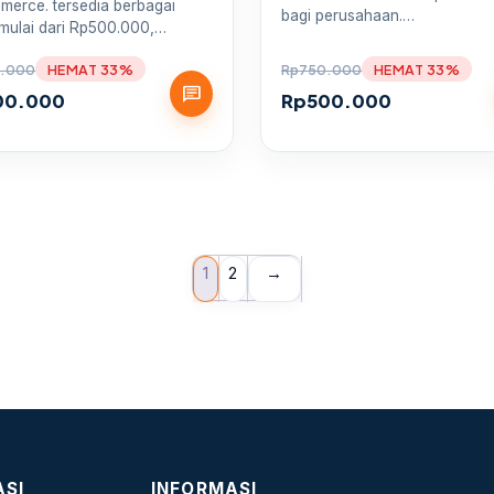
merce. tersedia berbagai
bagi perusahaan.…
 mulai dari Rp500.000,…
.000
HEMAT 33%
Rp
750.000
HEMAT 33%
chat
00.000
Rp
500.000
1
2
→
ASI
INFORMASI