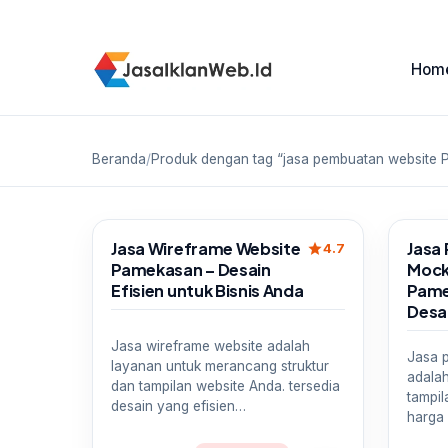
Hom
Beranda
/
Produk dengan tag “jasa pembuatan website
Sale
Sale
Jasa Wireframe Website
Jasa
star
4.7
Pamekasan – Desain
Mock
Efisien untuk Bisnis Anda
Pame
Desai
Jasa wireframe website adalah
Jasa 
layanan untuk merancang struktur
adala
dan tampilan website Anda. tersedia
tampil
desain yang efisien…
harga