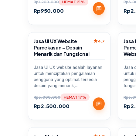
Rp
1.200.000
HEMAT 21%
Rp
3.0
chat
Rp
950.000
Rp
2
Sale
Sale
Jasa UI UX Website
Jasa 
star
4.7
Pamekasan – Desain
Pame
Menarik dan Fungsional
Webs
Jasa UI UX website adalah layanan
Jasa 
untuk menciptakan pengalaman
untuk
pengguna yang optimal. tersedia
pengg
desain yang menarik,…
fungsi
Rp
3.000.000
HEMAT 17%
Rp
3.0
chat
Rp
2.500.000
Rp
2
Sale
Sale