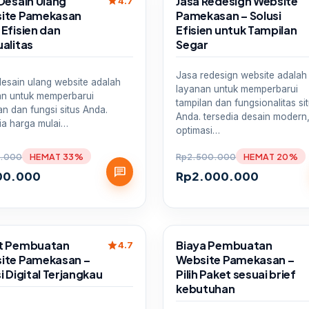
Desain Ulang
Jasa Redesign Website
star
4.7
ite Pamekasan
Pamekasan – Solusi
Efisien dan
Efisien untuk Tampilan
alitas
Segar
Jasa redesign website adalah
esain ulang website adalah
layanan untuk memperbarui
an untuk memperbarui
tampilan dan fungsionalitas si
an dan fungsi situs Anda.
Anda. tersedia desain modern
ia harga mulai…
optimasi…
.000
HEMAT 33%
Rp
2.500.000
HEMAT 20%
chat
00.000
Rp
2.000.000
Sale
t Pembuatan
Biaya Pembuatan
star
4.7
ite Pamekasan –
Website Pamekasan –
i Digital Terjangkau
Pilih Paket sesuai brief
kebutuhan