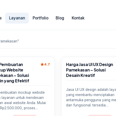
e
Layanan
Portfolio
Blog
Kontak
 Pamekasan”
Sale
 Pembuatan
Harga Jasa UI UX Design
star
4.7
up Website
Pamekasan – Solusi
kasan – Solusi
Desain Kreatif
n yang Efektif
Jasa UI UX design adalah lay
pembuatan mockup website
yang membantu menciptakan
h layanan untuk mendesain
antarmuka pengguna yang me
an awal website Anda. Mulai
dan fungsional. tersedia…
 Rp2.500.000, proses…