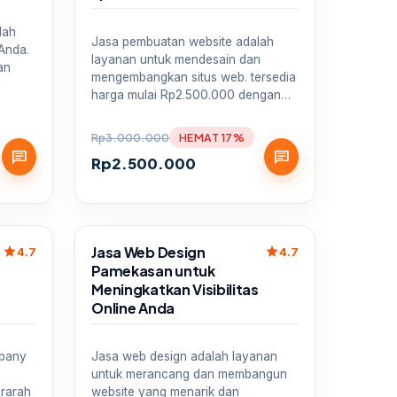
lah
Jasa pembuatan website adalah
 Anda.
layanan untuk mendesain dan
an
mengembangkan situs web. tersedia
harga mulai Rp2.500.000 dengan…
Rp
3.000.000
HEMAT 17%
chat
chat
Rp
2.500.000
Sale
Jasa Web Design
star
star
4.7
4.7
Pamekasan untuk
Meningkatkan Visibilitas
Online Anda
mpany
Jasa web design adalah layanan
untuk merancang dan membangun
erarah
website yang menarik dan