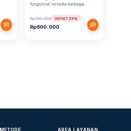
fungsional. tersedia berbagai…
Rp
750.000
HEMAT 33%
chat
chat
Rp
500.000
METODE
AREA LAYANAN