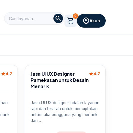
0
search
shopping_cart
account_circle
Akun
Sale
Jasa UI UX Designer
star
star
4.7
4.7
Pamekasan untuk Desain
Menarik
anan
Jasa UI UX designer adalah layanan
rapi dan terarah untuk menciptakan
narik
antarmuka pengguna yang menarik
dan…