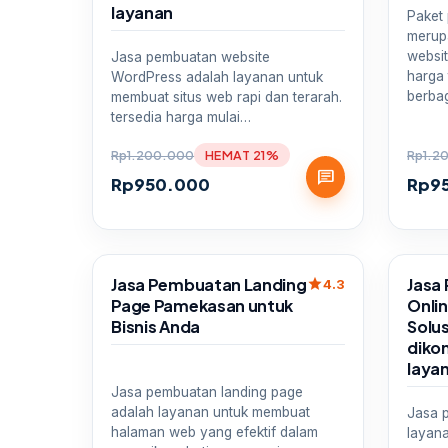
layanan
Paket
merup
websit
Jasa pembuatan website
harga 
WordPress adalah layanan untuk
berba
membuat situs web rapi dan terarah.
tersedia harga mulai…
Rp
1.200.000
HEMAT 21%
Rp
1.2
chat
Rp
950.000
Rp
9
Sale
Sale
Jasa Pembuatan Landing
Jasa
star
4.3
Page Pamekasan untuk
Onli
Bisnis Anda
Solus
dikon
laya
Jasa pembuatan landing page
adalah layanan untuk membuat
Jasa 
halaman web yang efektif dalam
layan