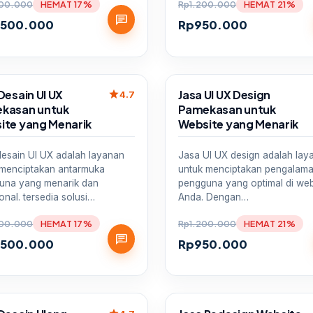
00.000
HEMAT 17%
Rp
1.200.000
HEMAT 21%
chat
.500.000
Rp
950.000
Sale
Desain UI UX
Jasa UI UX Design
star
4.7
kasan untuk
Pamekasan untuk
ite yang Menarik
Website yang Menarik
desain UI UX adalah layanan
Jasa UI UX design adalah lay
 menciptakan antarmuka
untuk menciptakan pengalam
una yang menarik dan
pengguna yang optimal di web
onal. tersedia solusi…
Anda. Dengan…
00.000
HEMAT 17%
Rp
1.200.000
HEMAT 21%
chat
.500.000
Rp
950.000
Sale