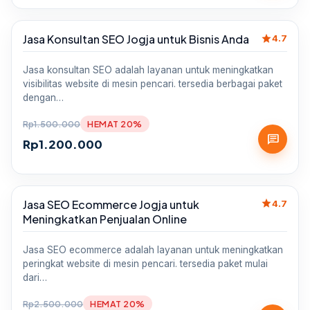
star
Jasa Konsultan SEO Jogja untuk Bisnis Anda
Sale
4.7
Jasa konsultan SEO adalah layanan untuk meningkatkan
visibilitas website di mesin pencari. tersedia berbagai paket
dengan…
Rp
1.500.000
HEMAT 20%
chat
Rp
1.200.000
star
Jasa SEO Ecommerce Jogja untuk
Sale
4.7
Meningkatkan Penjualan Online
Jasa SEO ecommerce adalah layanan untuk meningkatkan
peringkat website di mesin pencari. tersedia paket mulai
dari…
Rp
2.500.000
HEMAT 20%