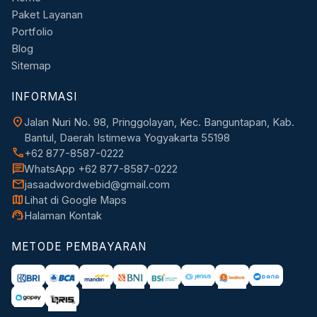
Paket Layanan
Portfolio
Blog
Sitemap
INFORMASI
location_on
Jalan Nuri No. 98, Pringgolayan, Kec. Banguntapan, Kab.
Bantul, Daerah Istimewa Yogyakarta 55198
call
+62 877-8587-0222
chat
WhatsApp +62 877-8587-0222
mail
jasaadwordwebid@gmail.com
map
Lihat di Google Maps
support_agent
Halaman Kontak
METODE PEMBAYARAN