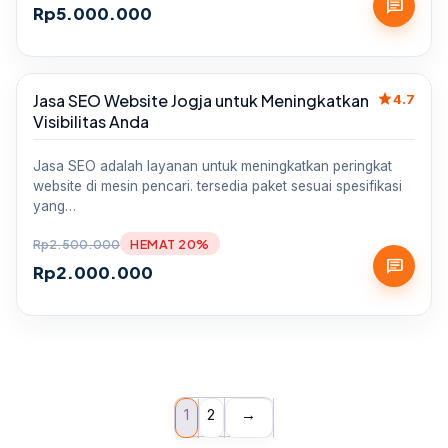
chat
Rp
5.000.000
star
Jasa SEO Website Jogja untuk Meningkatkan
Sale
4.7
Visibilitas Anda
Jasa SEO adalah layanan untuk meningkatkan peringkat
website di mesin pencari. tersedia paket sesuai spesifikasi
yang…
Rp
2.500.000
HEMAT 20%
chat
Rp
2.000.000
1
2
→