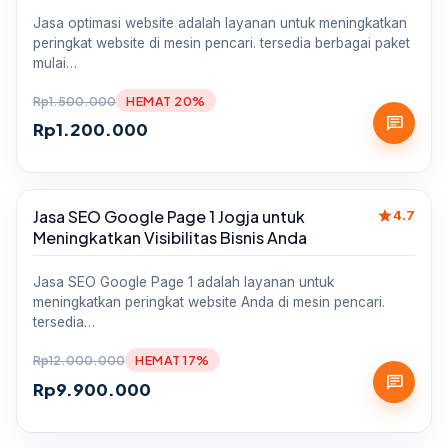
Jasa optimasi website adalah layanan untuk meningkatkan
peringkat website di mesin pencari. tersedia berbagai paket
mulai…
Rp
1.500.000
HEMAT 20%
chat
Rp
1.200.000
star
Jasa SEO Google Page 1 Jogja untuk
Sale
4.7
Meningkatkan Visibilitas Bisnis Anda
Jasa SEO Google Page 1 adalah layanan untuk
meningkatkan peringkat website Anda di mesin pencari.
tersedia…
Rp
12.000.000
HEMAT 17%
chat
Rp
9.900.000