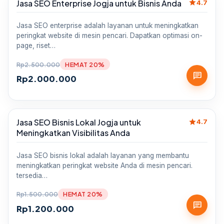
star
Jasa SEO Enterprise Jogja untuk Bisnis Anda
Sale
4.7
Jasa SEO enterprise adalah layanan untuk meningkatkan
peringkat website di mesin pencari. Dapatkan optimasi on-
page, riset…
Rp
2.500.000
HEMAT 20%
chat
Rp
2.000.000
star
Jasa SEO Bisnis Lokal Jogja untuk
Sale
4.7
Meningkatkan Visibilitas Anda
Jasa SEO bisnis lokal adalah layanan yang membantu
meningkatkan peringkat website Anda di mesin pencari.
tersedia…
Rp
1.500.000
HEMAT 20%
chat
Rp
1.200.000