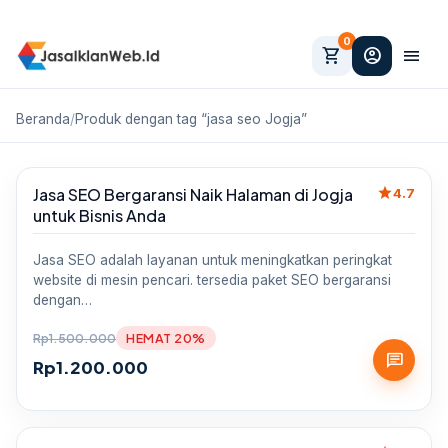
0
shopping_cart
account_circle
menu
Beranda
/
Produk dengan tag “jasa seo Jogja”
star
Jasa SEO Bergaransi Naik Halaman di Jogja
Sale
4.7
untuk Bisnis Anda
Jasa SEO adalah layanan untuk meningkatkan peringkat
website di mesin pencari. tersedia paket SEO bergaransi
dengan…
Rp
1.500.000
HEMAT 20%
chat
Rp
1.200.000