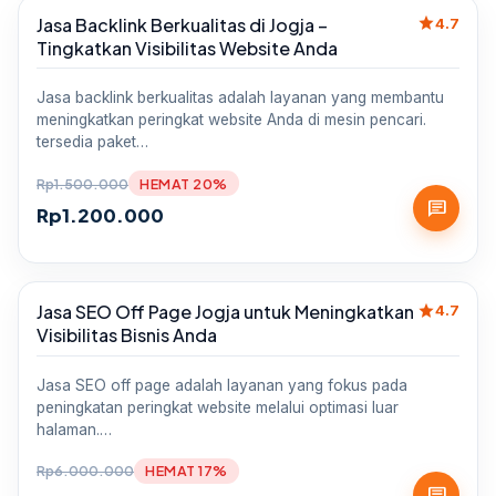
star
Jasa Backlink Berkualitas di Jogja –
Sale
4.7
Tingkatkan Visibilitas Website Anda
Jasa backlink berkualitas adalah layanan yang membantu
meningkatkan peringkat website Anda di mesin pencari.
tersedia paket…
Rp
1.500.000
HEMAT 20%
chat
Rp
1.200.000
star
Jasa SEO Off Page Jogja untuk Meningkatkan
Sale
4.7
Visibilitas Bisnis Anda
Jasa SEO off page adalah layanan yang fokus pada
peningkatan peringkat website melalui optimasi luar
halaman.…
Rp
6.000.000
HEMAT 17%
chat