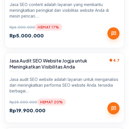
Jasa SEO content adalah layanan yang membantu
meningkatkan peringkat dan visibilitas website Anda di
mesin pencari.…
Rp
6.000.000
HEMAT 17%
chat
Rp
5.000.000
star
Jasa Audit SEO Website Jogja untuk
Sale
4.7
Meningkatkan Visibilitas Anda
Jasa audit SEO website adalah layanan untuk menganalisis
dan meningkatkan performa SEO website Anda. tersedia
berbagai…
Rp
25.000.000
HEMAT 20%
chat
Rp
19.900.000