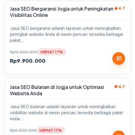
star
Jasa SEO Bergaransi Jogja untuk Peningkatan
Sale
4.7
Visibilitas Online
Jasa SEO bergaransi adalah layanan untuk meningkatkan
peringkat website Anda di mesin pencari. tersedia berbagai
paket…
Rp
12.000.000
HEMAT 17%
chat
Rp
9.900.000
star
Jasa SEO Bulanan di Jogja untuk Optimasi
Sale
4.7
Website Anda
Jasa SEO bulanan adalah layanan untuk meningkatkan
visibilitas website di mesin pencari. tersedia berbagai paket
mulai…
Rp
6.000.000
HEMAT 17%