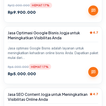
Rp
12.000.000
HEMAT 17%
chat
Rp
9.900.000
star
Jasa Optimasi Google Bisnis Jogja untuk
Sale
4.7
Meningkatkan Visibilitas Anda
Jasa optimasi Google Bisnis adalah layanan untuk
meningkatkan kehadiran online bisnis Anda. Dapatkan paket
mulai dari…
Rp
6.000.000
HEMAT 17%
chat
Rp
5.000.000
star
Jasa SEO Content Jogja untuk Meningkatkan
Sale
4.7
Visibilitas Online Anda