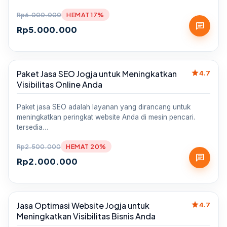
Rp
6.000.000
HEMAT 17%
chat
Rp
5.000.000
star
Paket Jasa SEO Jogja untuk Meningkatkan
Sale
4.7
Visibilitas Online Anda
Paket jasa SEO adalah layanan yang dirancang untuk
meningkatkan peringkat website Anda di mesin pencari.
tersedia…
Rp
2.500.000
HEMAT 20%
chat
Rp
2.000.000
star
Jasa Optimasi Website Jogja untuk
Sale
4.7
Meningkatkan Visibilitas Bisnis Anda