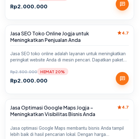
chat
Rp
2.000.000
star
Jasa SEO Toko Online Jogja untuk
Sale
4.7
Meningkatkan Penjualan Anda
Jasa SEO toko online adalah layanan untuk meningkatkan
peringkat website Anda di mesin pencari. Dapatkan paket…
Rp
2.500.000
HEMAT 20%
chat
Rp
2.000.000
star
Jasa Optimasi Google Maps Jogja –
Sale
4.7
Meningkatkan Visibilitas Bisnis Anda
Jasa optimasi Google Maps membantu bisnis Anda tampil
lebih baik di hasil pencarian lokal. Dengan harga…