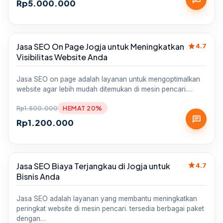
Rp
5.000.000
star
Jasa SEO On Page Jogja untuk Meningkatkan
Sale
4.7
Visibilitas Website Anda
Jasa SEO on page adalah layanan untuk mengoptimalkan
website agar lebih mudah ditemukan di mesin pencari.…
Rp
1.500.000
HEMAT 20%
chat
Rp
1.200.000
star
Jasa SEO Biaya Terjangkau di Jogja untuk
Sale
4.7
Bisnis Anda
Jasa SEO adalah layanan yang membantu meningkatkan
peringkat website di mesin pencari. tersedia berbagai paket
dengan…