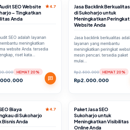
Sale
 Audit SEO Website
Jasa Backlink Berkualitas
star
4.7
harjo – Tingkatkan
di Sukoharjo untuk
ilitas Anda
Meningkatkan Peringkat
Website Anda
audit SEO adalah layanan
Jasa backlink berkualitas ada
membantu meningkatkan
layanan yang membantu
ma website Anda. tersedia
meningkatkan peringkat websit
lengkap, riset kata…
mesin pencari. tersedia paket
mulai…
00.000
HEMAT 20%
Rp
2.500.000
HEMAT 20%
chat
.000.000
Rp
2.000.000
Sale
 SEO Biaya
Paket Jasa SEO
star
4.7
ngkau di Sukoharjo
Sukoharjo untuk
 Bisnis Anda
Meningkatkan Visibilitas
Online Anda