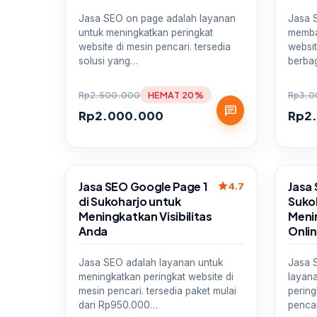
Jasa SEO on page adalah layanan
Jasa 
untuk meningkatkan peringkat
memba
website di mesin pencari. tersedia
websit
solusi yang…
berba
Rp
2.500.000
HEMAT 20%
Rp
3.0
chat
Rp
2.000.000
Rp
2
Sale
Sale
Jasa SEO Google Page 1
Jasa 
star
4.7
di Sukoharjo untuk
Suko
Meningkatkan Visibilitas
Menin
Anda
Onli
Jasa SEO adalah layanan untuk
Jasa 
meningkatkan peringkat website di
layan
mesin pencari. tersedia paket mulai
pering
dari Rp950.000…
pencar