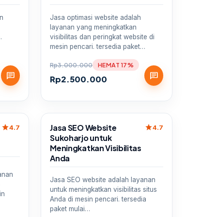
an
Jasa optimasi website adalah
layanan yang meningkatkan
.
visibilitas dan peringkat website di
mesin pencari. tersedia paket…
Rp
3.000.000
HEMAT 17%
chat
chat
Rp
2.500.000
Sale
Jasa SEO Website
star
star
4.7
4.7
Sukoharjo untuk
Meningkatkan Visibilitas
Anda
anan
Jasa SEO website adalah layanan
n
untuk meningkatkan visibilitas situs
in
Anda di mesin pencari. tersedia
paket mulai…