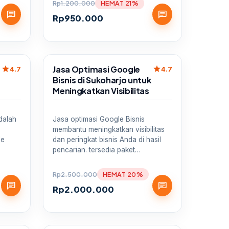
Rp
1.200.000
HEMAT 21%
chat
chat
Rp
950.000
Sale
Jasa Optimasi Google
star
star
4.7
4.7
Bisnis di Sukoharjo untuk
Meningkatkan Visibilitas
dalah
Jasa optimasi Google Bisnis
membantu meningkatkan visibilitas
le
dan peringkat bisnis Anda di hasil
pencarian. tersedia paket…
Rp
2.500.000
HEMAT 20%
chat
chat
Rp
2.000.000