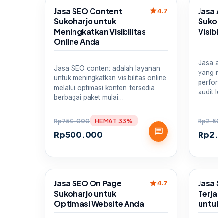
Sale
Sale
Jasa SEO Content
Jasa
star
4.7
Sukoharjo untuk
Suko
Meningkatkan Visibilitas
Visib
Online Anda
Jasa 
Jasa SEO content adalah layanan
yang 
untuk meningkatkan visibilitas online
perfor
melalui optimasi konten. tersedia
audit 
berbagai paket mulai…
Rp
750.000
HEMAT 33%
Rp
2.5
chat
Rp
500.000
Rp
2
Sale
Sale
Jasa SEO On Page
Jasa
star
4.7
Sukoharjo untuk
Terja
Optimasi Website Anda
untuk