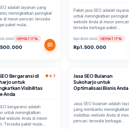
SEO adalah layanan yang
Paket jasa SEO adalah layan
ntu meningkatkan peringkat
untuk meningkatkan peringkat
e di mesin pencari. tersedia
website Anda di mesin pencari
gai paket mulai…
tersedia berbagai paket…
00.000
HEMAT 17%
Rp
1.800.000
HEMAT 17%
chat
.500.000
Rp
1.500.000
Sale
SEO Bergaransi di
Jasa SEO Bulanan
star
4.7
harjo untuk
Sukoharjo untuk
gkatkan Visibilitas
Optimalisasi Bisnis Anda
ne Anda
Jasa SEO bulanan adalah lay
SEO bergaransi adalah
yang membantu meningkatka
an untuk meningkatkan
visibilitas website Anda di mes
kat website Anda di mesin
pencari. tersedia berbagai…
i. Tersedia paket mulai…