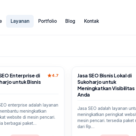
e
Layanan
Portfolio
Blog
Kontak
Sale
SEO Enterprise di
Jasa SEO Bisnis Lokal di
star
4.7
arjo untuk Bisnis
Sukoharjo untuk
a
Meningkatkan Visibilitas
Anda
SEO enterprise adalah layanan
Jasa SEO adalah layanan unt
membantu meningkatkan
meningkatkan peringkat websit
kat website di mesin pencari.
mesin pencari. tersedia paket 
ia berbagai paket…
dari Rp…