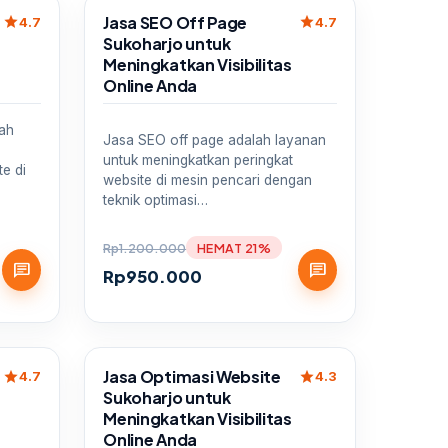
Sale
Jasa SEO Off Page
star
star
4.7
4.7
Sukoharjo untuk
Meningkatkan Visibilitas
Online Anda
lah
Jasa SEO off page adalah layanan
untuk meningkatkan peringkat
e di
website di mesin pencari dengan
teknik optimasi…
Rp
1.200.000
HEMAT 21%
chat
chat
Rp
950.000
Sale
Jasa Optimasi Website
star
star
4.7
4.3
Sukoharjo untuk
Meningkatkan Visibilitas
Online Anda