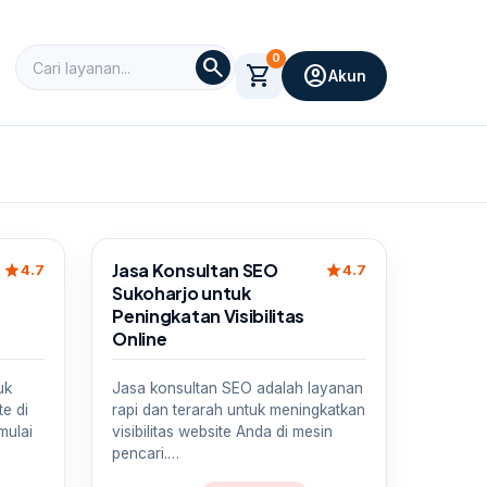
0
search
shopping_cart
account_circle
Akun
Sale
Jasa Konsultan SEO
star
star
4.7
4.7
Sukoharjo untuk
Peningkatan Visibilitas
Online
uk
Jasa konsultan SEO adalah layanan
e di
rapi dan terarah untuk meningkatkan
mulai
visibilitas website Anda di mesin
pencari.…