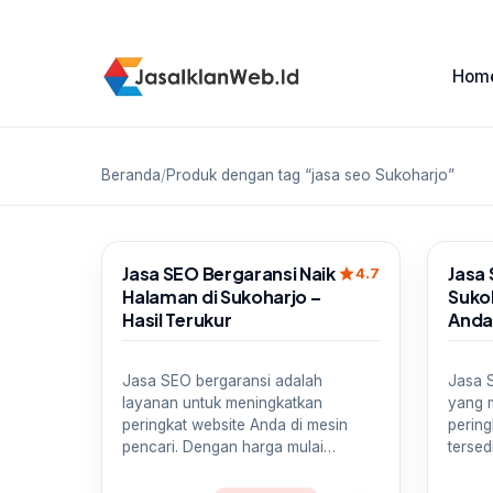
Hom
Beranda
/
Produk dengan tag “jasa seo Sukoharjo”
Sale
Sale
Jasa SEO Bergaransi Naik
Jasa 
star
4.7
Halaman di Sukoharjo –
Sukoh
Hasil Terukur
And
Jasa SEO bergaransi adalah
Jasa 
layanan untuk meningkatkan
yang 
peringkat website Anda di mesin
pering
pencari. Dengan harga mulai…
tersed