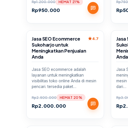
Rp
1.200.000
HEMAT 21%
Rp
750
chat
Rp
950.000
Rp
5
Sale
Sale
Jasa SEO Ecommerce
Jasa 
star
4.7
Sukoharjo untuk
Suko
Meningkatkan Penjualan
Meni
Anda
And
Jasa SEO ecommerce adalah
Jasa 
layanan untuk meningkatkan
mening
visibilitas toko online Anda di mesin
mesin 
pencari. tersedia paket…
dari…
Rp
2.500.000
HEMAT 20%
Rp
3.0
chat
Rp
2.000.000
Rp
2