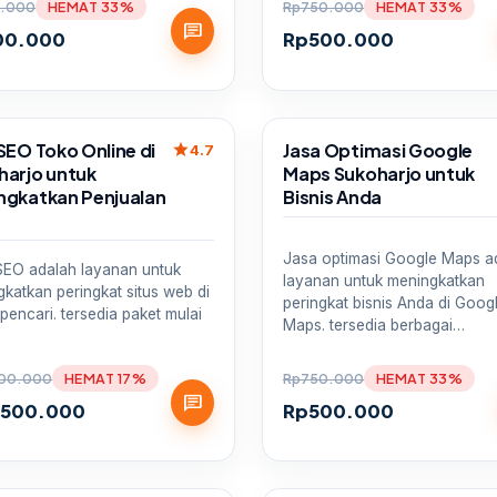
.000
HEMAT 33%
Rp
750.000
HEMAT 33%
chat
00.000
Rp
500.000
Sale
SEO Toko Online di
Jasa Optimasi Google
star
4.7
harjo untuk
Maps Sukoharjo untuk
ngkatkan Penjualan
Bisnis Anda
a
Jasa optimasi Google Maps a
SEO adalah layanan untuk
layanan untuk meningkatkan
katkan peringkat situs web di
peringkat bisnis Anda di Goog
pencari. tersedia paket mulai
Maps. tersedia berbagai…
00.000
HEMAT 17%
Rp
750.000
HEMAT 33%
chat
.500.000
Rp
500.000