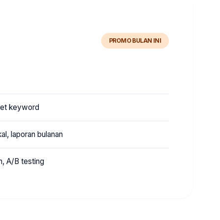
PROMO BULAN INI
iset keyword
al, laporan bulanan
n, A/B testing