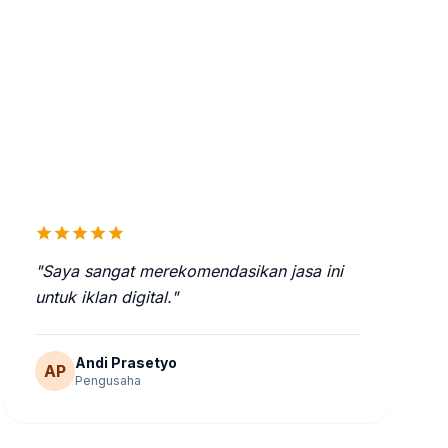
star
star
star
star
star
"Saya sangat merekomendasikan jasa ini
untuk iklan digital."
Andi Prasetyo
AP
Pengusaha