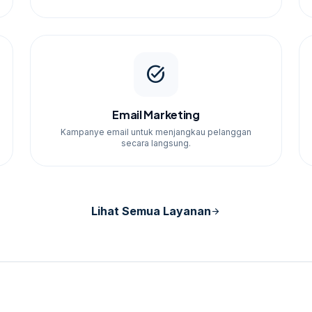
task_alt
Email Marketing
Kampanye email untuk menjangkau pelanggan
secara langsung.
Lihat Semua Layanan
arrow_forward