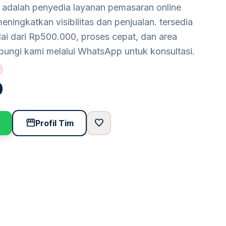
g adalah penyedia layanan pemasaran online
ningkatkan visibilitas dan penjualan. tersedia
lai dari Rp500.000, proses cepat, dan area
bungi kami melalui WhatsApp untuk konsultasi.
0
storefront
favorite
Profil Tim