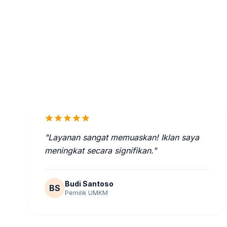
star
star
star
star
star
"Layanan sangat memuaskan! Iklan saya
meningkat secara signifikan."
Budi Santoso
BS
Pemilik UMKM