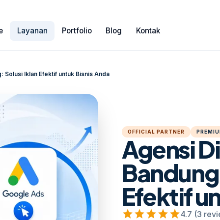
e
Layanan
Portfolio
Blog
Kontak
 Solusi Iklan Efektif untuk Bisnis Anda
OFFICIAL PARTNER
PREMIU
Agensi Di
Bandung: 
Efektif u
star
star
star
star
star
4.7 (3 rev