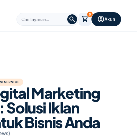
0
search
shopping_cart
account_circle
Akun
M SERVICE
gital Marketing
Solusi Iklan
ntuk Bisnis Anda
iews)