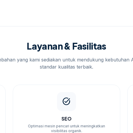
panye Anda. Untuk konteks tambahan,
jasa
lur baca yang masih relevan tanpa mengalihkan
Layanan & Fasilitas
i kami melalui WhatsApp. Kami akan membantu
n estimasi biaya berdasarkan kebutuhan spesifik
mbahan yang kami sediakan untuk mendukung kebutuhan 
standar kualitas terbaik.
task_alt
SEO
Optimasi mesin pencari untuk meningkatkan
visibilitas organik.