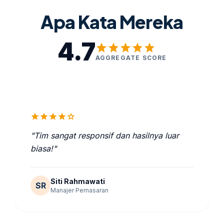
Apa Kata Mereka
4.7
star
star
star
star
star
AGGREGATE SCORE
star
star
star
star
star
"Tim sangat responsif dan hasilnya luar
biasa!"
Siti Rahmawati
SR
Manajer Pemasaran