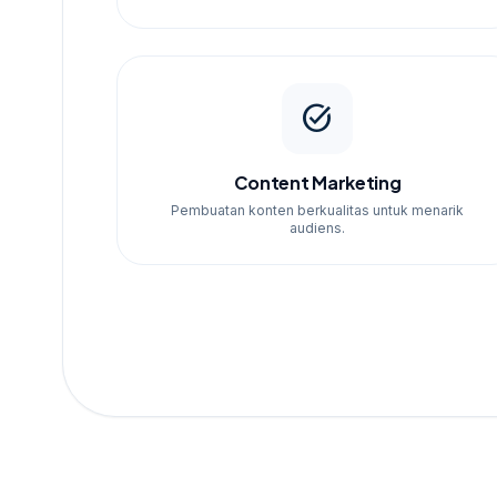
task_alt
Content Marketing
Pembuatan konten berkualitas untuk menarik
audiens.