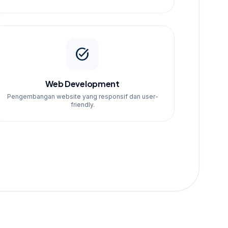
task_alt
Web Development
Pengembangan website yang responsif dan user-
friendly.