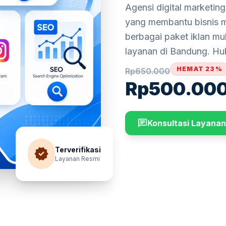
Agensi digital marketin
yang membantu bisnis me
berbagai paket iklan mu
layanan di Bandung. Hu
HEMAT 23%
Rp
650.000
Rp
500.00
chat
Konsultasi Layanan
verified
Terverifikasi
Layanan Resmi