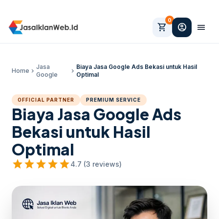
0
shopping_cart
account_circle
menu
Jasa
Biaya Jasa Google Ads Bekasi untuk Hasil
Home
chevron_right
chevron_right
Google
Optimal
OFFICIAL PARTNER
PREMIUM SERVICE
Biaya Jasa Google Ads
Bekasi untuk Hasil
Optimal
star
star
star
star
star
4.7 (3 reviews)