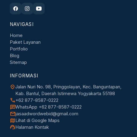
NAVIGASI
Home
Paket Layanan
Portfolio
Blog
Sitemap
INFORMASI
location_on
Jalan Nuri No. 98, Pringgolayan, Kec. Banguntapan,
Kab. Bantul, Daerah Istimewa Yogyakarta 55198
call
+62 877-8587-0222
chat
WhatsApp +62 877-8587-0222
mail
jasaadwordwebid@gmail.com
map
Lihat di Google Maps
support_agent
Halaman Kontak