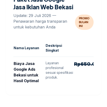
Jasa Iklan Web Bekasi
Update: 29 Juli 2026 —
PROMO
Penawaran harga transparan
BULAN
INI
untuk kebutuhan Anda
Deskripsi
Nama Layanan
Singkat
Layanan
H
Biaya Jasa
Rp
650.000
R
profesional
Google Ads
sesuai spesifikasi
Bekasi untuk
produk.
Hasil Optimal