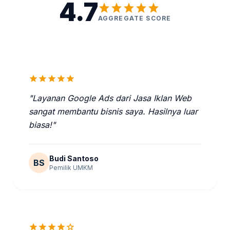
4.7
star
star
star
star
star
AGGREGATE SCORE
star
star
star
star
star
"Layanan Google Ads dari Jasa Iklan Web
sangat membantu bisnis saya. Hasilnya luar
biasa!"
Budi Santoso
BS
Pemilik UMKM
star
star
star
star
star