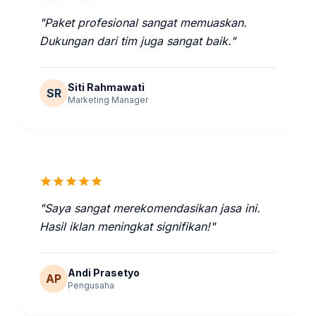
"Paket profesional sangat memuaskan.
Dukungan dari tim juga sangat baik."
Siti Rahmawati
SR
Marketing Manager
star
star
star
star
star
"Saya sangat merekomendasikan jasa ini.
Hasil iklan meningkat signifikan!"
Andi Prasetyo
AP
Pengusaha