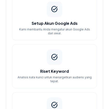
task_alt
Setup Akun Google Ads
Kami membantu Anda mengatur akun Google Ads
dari awal.
task_alt
Riset Keyword
Analisis kata kunci untuk menargetkan audiens yang
tepat.
task_alt