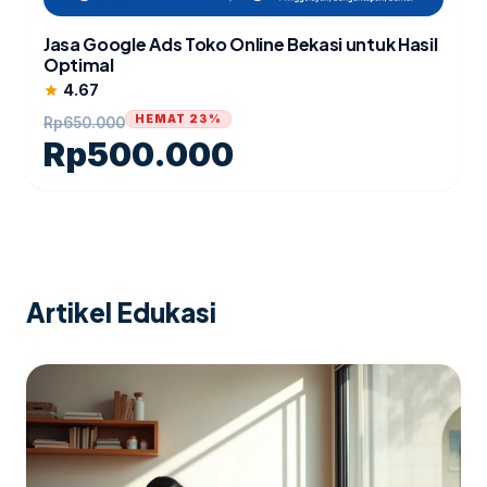
Jasa Google Ads Toko Online Bekasi untuk Hasil
Optimal
4.67
star
HEMAT 23%
Rp
650.000
Rp
500.000
Artikel Edukasi