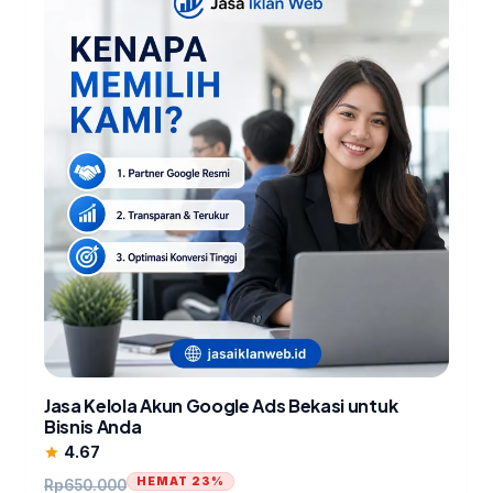
Jasa Kelola Akun Google Ads Bekasi untuk
Bisnis Anda
4.67
star
HEMAT 23%
Rp
650.000