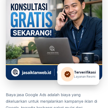
verified
Terverifikasi
Layanan Resmi
Biaya jasa Google Ads adalah biaya yang
dikeluarkan untuk menjalankan kampanye iklan di
Google. tersedia berbagai paket mulai dari