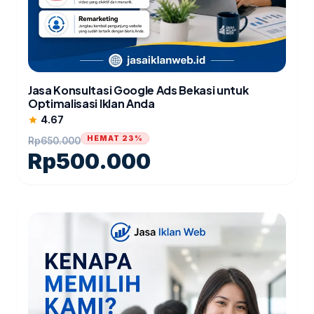
Jasa Konsultasi Google Ads Bekasi untuk
Optimalisasi Iklan Anda
4.67
star
HEMAT 23%
Rp
650.000
Rp
500.000