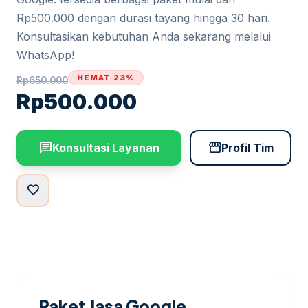
Rp500.000 dengan durasi tayang hingga 30 hari.
Konsultasikan kebutuhan Anda sekarang melalui
WhatsApp!
HEMAT 23%
Rp
650.000
Rp
500.000
chat
storefront
Konsultasi Layanan
Profil Tim
favorite
Paket Jasa Google