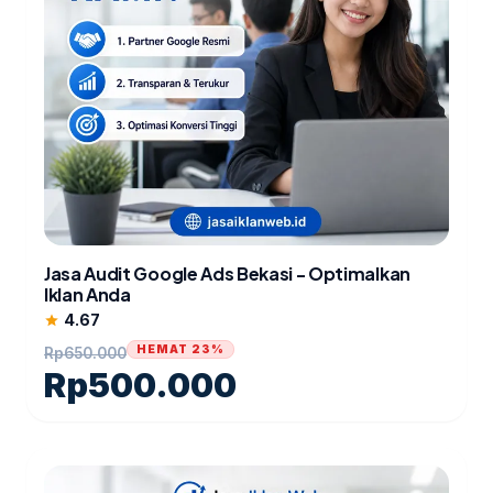
Jasa Audit Google Ads Bekasi - Optimalkan
Iklan Anda
4.67
star
HEMAT 23%
Rp
650.000
Rp
500.000