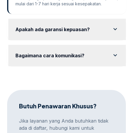
mulai dari 1-7 hari kerja sesuai kesepakatan.
expand_more
Apakah ada garansi kepuasan?
Ya, kami memberikan garansi kepuasan dengan
revisi hingga hasil sesuai keinginan Anda.
expand_more
Bagaimana cara komunikasi?
Komunikasi dapat dilakukan via WhatsApp, email,
atau platform meeting online sesuai preferensi Anda.
Butuh Penawaran Khusus?
Jika layanan yang Anda butuhkan tidak
ada di daftar, hubungi kami untuk