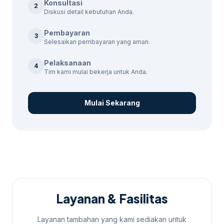
Konsultasi
2
Paket Jasa Google Ads
Diskusi detail kebutuhan Anda.
Pembayaran
tersedia berbagai paket yang dapat
3
Selesaikan pembayaran yang aman.
disesuaikan dengan kebutuhan bisnis Anda:
Jika kebutuhan berkembang ke layanan
Pelaksanaan
4
Tim kami mulai bekerja untuk Anda.
terkait,
jasa google ads untuk umkm Jogja
membantu pembaca menjaga brief tetap
selaras dengan target promosi.
Mulai Sekarang
Harga
Nama Paket
Durasi
Fitur
(Rp)
Setup akun,
riset
Paket Trial
500.000
6 hari
keyword,
laporan
Layanan & Fasilitas
Penargetan
Paket
30
lokal,
Layanan tambahan yang kami sediakan untuk
1.000.000