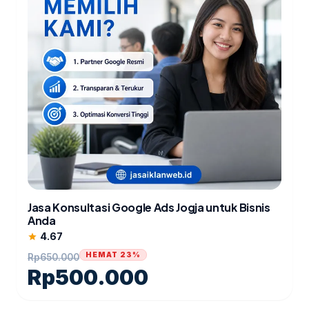
Jasa Konsultasi Google Ads Jogja untuk Bisnis
Anda
4.67
star
HEMAT 23%
Rp
650.000
Rp
500.000