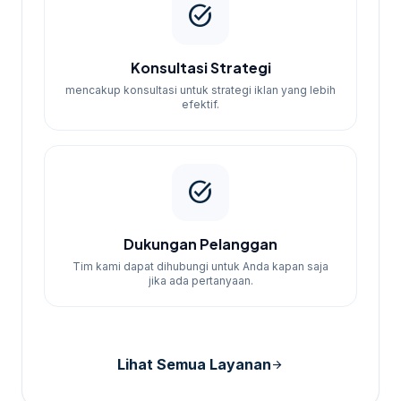
dan tujuan Anda.
task_alt
Proses setup dan optimasi iklan
dilakukan oleh tim kami.
Konsultasi Strategi
Dapatkan laporan berkala untuk
mencakup konsultasi untuk strategi iklan yang lebih
efektif.
memantau performa iklan.
Evaluasi dan sesuaikan strategi iklan
berdasarkan hasil.
task_alt
Dukungan Pelanggan
Tim kami dapat dihubungi untuk Anda kapan saja
jika ada pertanyaan.
Lihat Semua Layanan
arrow_forward