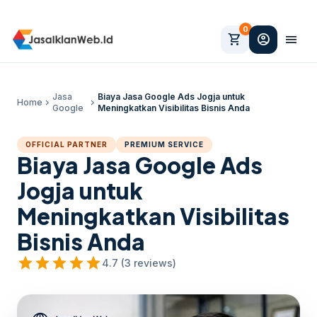
0
shopping_cart
account_circle
menu
Jasa
Biaya Jasa Google Ads Jogja untuk
Home
chevron_right
chevron_right
Google
Meningkatkan Visibilitas Bisnis Anda
OFFICIAL PARTNER
PREMIUM SERVICE
Biaya Jasa Google Ads
Jogja untuk
Meningkatkan Visibilitas
Bisnis Anda
star
star
star
star
star
4.7 (3 reviews)