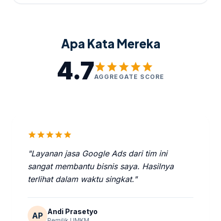
Apa Kata Mereka
4.7
star
star
star
star
star
AGGREGATE SCORE
star
star
star
star
star
"Layanan jasa Google Ads dari tim ini
sangat membantu bisnis saya. Hasilnya
terlihat dalam waktu singkat."
Andi Prasetyo
AP
Pemilik UMKM