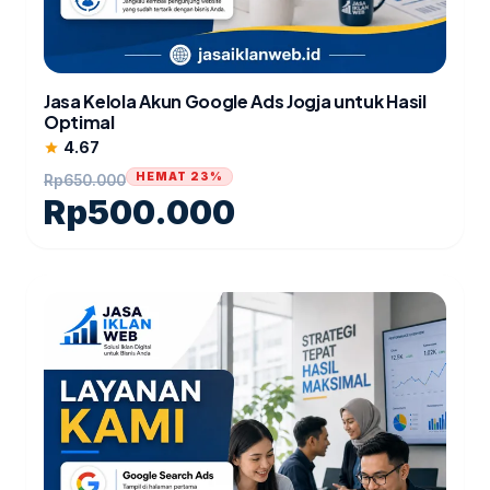
Jasa Kelola Akun Google Ads Jogja untuk Hasil
Optimal
4.67
star
HEMAT 23%
Rp
650.000
Rp
500.000