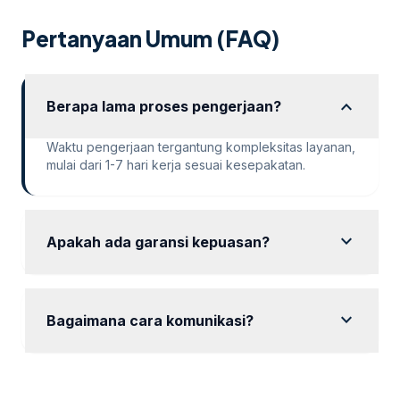
Pertanyaan Umum (FAQ)
expand_more
Berapa lama proses pengerjaan?
Waktu pengerjaan tergantung kompleksitas layanan,
mulai dari 1-7 hari kerja sesuai kesepakatan.
expand_more
Apakah ada garansi kepuasan?
Ya, kami memberikan garansi kepuasan dengan
revisi hingga hasil sesuai keinginan Anda.
expand_more
Bagaimana cara komunikasi?
Komunikasi dapat dilakukan via WhatsApp, email,
atau platform meeting online sesuai preferensi Anda.