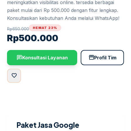
meningkatkan visibilitas online. tersedia berbagai
paket mulai dari Rp 500.000 dengan fitur lengkap.
Konsultasikan kebutuhan Anda melalui WhatsApp!
HEMAT 23%
Rp
650.000
Rp
500.000
chat
storefront
Konsultasi Layanan
Profil Tim
favorite
Paket Jasa Google