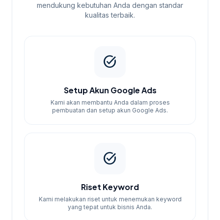
Starter
hari
laporan
mendukung kebutuhan Anda dengan standar
kualitas terbaik.
bulanan
Optimasi
Paket
30
harian,
1.750.000
Standard
hari
laporan
task_alt
bulanan
Multi-
Setup Akun Google Ads
Paket rapi
30
kampanye,
2.500.000
Kami akan membantu Anda dalam proses
dan terarah
hari
laporan
pembuatan dan setup akun Google Ads.
mingguan
Kampanye
Paket
30
lengkap,
5.000.000
task_alt
Enterprise
hari
konsultasi
rutin
Riset Keyword
Kenapa Memilih Kami?
Kami melakukan riset untuk menemukan keyword
yang tepat untuk bisnis Anda.