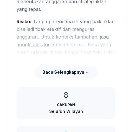
menentukan anggaran dan strategi iklan
yang tepat.
Risiko:
Tanpa perencanaan yang baik, iklan
bisa jadi tidak efektif dan menguras
anggaran. Untuk konteks tambahan,
jasa
google ads Jogja
memberi jalur baca yang
masih relevan tanpa mengalihkan fokus dari
kebutuhan utama.
expand_more
Solusi:
tersedia paket jasa Google Ads yang
Baca Selengkapnya
disesuaikan dengan kebutuhan bisnis Anda,
mulai dari percobaan hingga paket rapi dan
location_on
terarah.
CAKUPAN
Faktor yang
Seluruh Wilayah
Mempengaruhi Harga