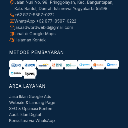
location_on
Jalan Nuri No. 98, Pringgolayan, Kec. Banguntapan,
Kab. Bantul, Daerah Istimewa Yogyakarta 55198
call
+62 877-8587-0222
chat
WhatsApp +62 877-8587-0222
mail
jasaadwordwebid@gmail.com
map
Lihat di Google Maps
support_agent
Halaman Kontak
METODE PEMBAYARAN
AREA LAYANAN
Jasa Iklan Google Ads
Website & Landing Page
SEO & Optimasi Konten
Audit Iklan Digital
Konsultasi via WhatsApp