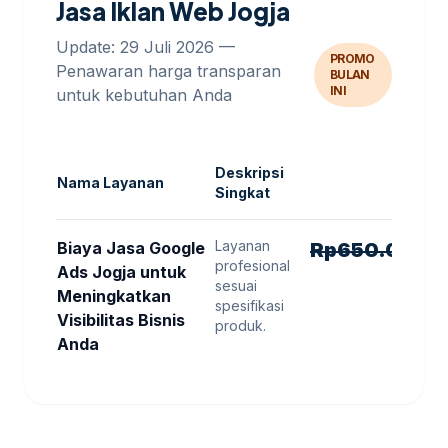
Jasa Iklan Web Jogja
Update: 29 Juli 2026 —
PROMO
Penawaran harga transparan
BULAN
INI
untuk kebutuhan Anda
Deskripsi
Nama Layanan
Singkat
Layanan
H
Biaya Jasa Google
Rp
650.000
R
profesional
Ads Jogja untuk
sesuai
Meningkatkan
spesifikasi
Visibilitas Bisnis
produk.
Anda