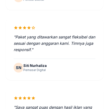
star
star
star
star
star
"Paket yang ditawarkan sangat fleksibel dan
sesuai dengan anggaran kami. Timnya juga
responsif."
Siti Nurhaliza
SN
Pemasar Digital
star
star
star
star
star
"Saya sangat puas dengan hasil iklan yang