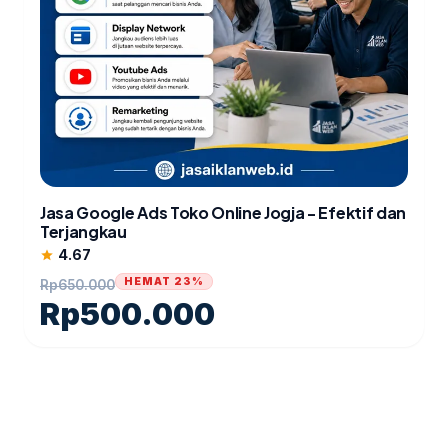
Jasa Google Ads Toko Online Jogja - Efektif dan
Terjangkau
4.67
star
HEMAT 23%
Rp
650.000
Rp
500.000