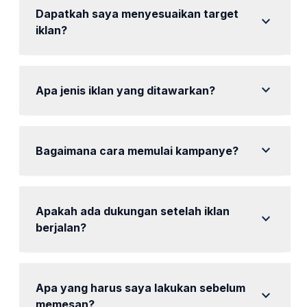
Dapatkah saya menyesuaikan target
expand_more
iklan?
Ya, Anda dapat menyesuaikan target iklan sesuai
spesifikasi yang diminta.
expand_more
Apa jenis iklan yang ditawarkan?
tersedia iklan teks, gambar, dan video.
expand_more
Bagaimana cara memulai kampanye?
Anda dapat menghubungi kami melalui WhatsApp
untuk memulai.
Apakah ada dukungan setelah iklan
expand_more
berjalan?
Ya, tersedia dukungan selama kampanye
berlangsung.
Apa yang harus saya lakukan sebelum
expand_more
memesan?