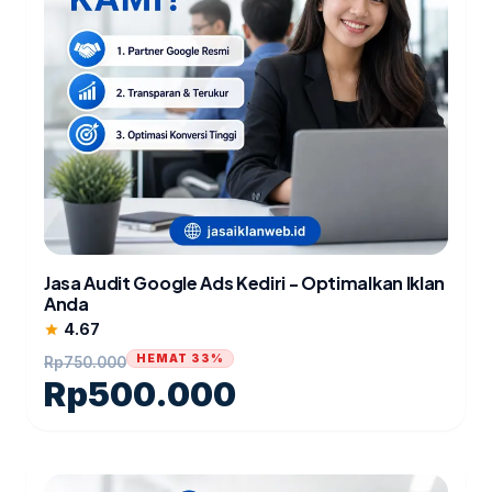
Jasa Audit Google Ads Kediri - Optimalkan Iklan
Anda
4.67
star
HEMAT 33%
Rp
750.000
Rp
500.000