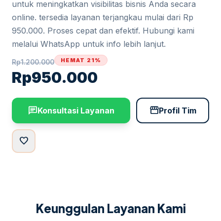
untuk meningkatkan visibilitas bisnis Anda secara
online. tersedia layanan terjangkau mulai dari Rp
950.000. Proses cepat dan efektif. Hubungi kami
melalui WhatsApp untuk info lebih lanjut.
HEMAT 21%
Rp
1.200.000
Rp
950.000
chat
storefront
Konsultasi Layanan
Profil Tim
favorite
Keunggulan Layanan Kami