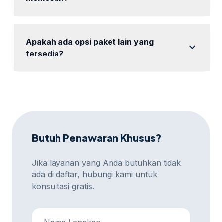
Diskusikan kebutuhan dan tujuan iklan Anda dengan
tim kami.
Apakah ada opsi paket lain yang
expand_more
tersedia?
Ya, kami memiliki beberapa paket yang dapat
disesuaikan dengan kebutuhan Anda.
Butuh Penawaran Khusus?
Jika layanan yang Anda butuhkan tidak
ada di daftar, hubungi kami untuk
konsultasi gratis.