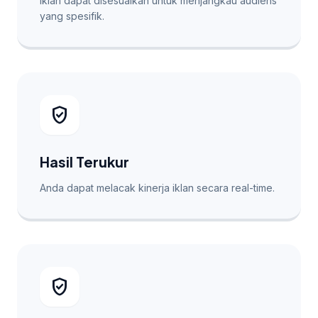
Iklan dapat disesuaikan untuk menjangkau audiens
yang spesifik.
verified_user
Hasil Terukur
Anda dapat melacak kinerja iklan secara real-time.
verified_user