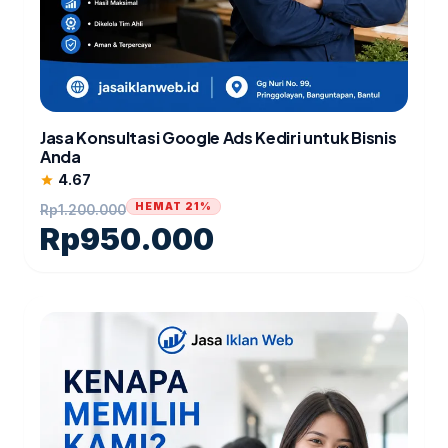
Jasa Konsultasi Google Ads Kediri untuk Bisnis
Anda
4.67
star
HEMAT 21%
Rp
1.200.000
Rp
950.000