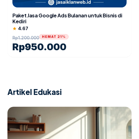
Paket Jasa Google Ads Bulanan untuk Bisnis di
Kediri
4.67
star
HEMAT 21%
Rp
1.200.000
Rp
950.000
Artikel Edukasi