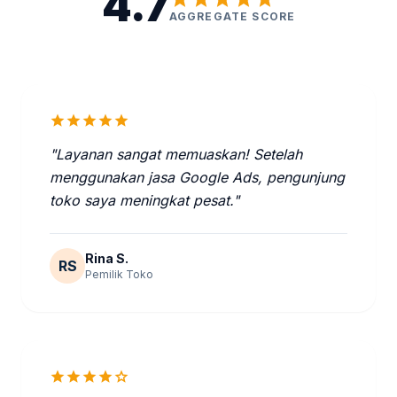
4.7
AGGREGATE SCORE
star
star
star
star
star
"Layanan sangat memuaskan! Setelah
menggunakan jasa Google Ads, pengunjung
toko saya meningkat pesat."
Rina S.
RS
Pemilik Toko
star
star
star
star
star