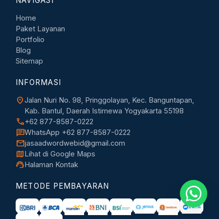
NAVIGASI
Home
Paket Layanan
Portfolio
Blog
Sitemap
INFORMASI
location_on
Jalan Nuri No. 98, Pringgolayan, Kec. Banguntapan,
Kab. Bantul, Daerah Istimewa Yogyakarta 55198
call
+62 877-8587-0222
chat
WhatsApp +62 877-8587-0222
mail
jasaadwordwebid@gmail.com
map
Lihat di Google Maps
support_agent
Halaman Kontak
METODE PEMBAYARAN