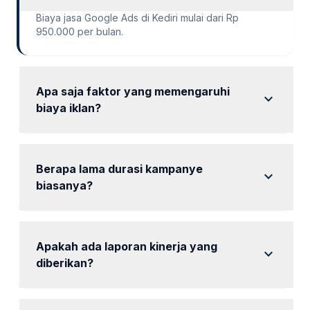
Biaya jasa Google Ads di Kediri mulai dari Rp
950.000 per bulan.
Apa saja faktor yang memengaruhi
expand_more
biaya iklan?
Faktor yang memengaruhi biaya termasuk durasi
kampanye, jenis iklan, dan target pasar.
Berapa lama durasi kampanye
expand_more
biasanya?
Durasi kampanye biasanya mulai dari 1 bulan.
Apakah ada laporan kinerja yang
expand_more
diberikan?
Ya, laporan kinerja akan diberikan setiap bulan.