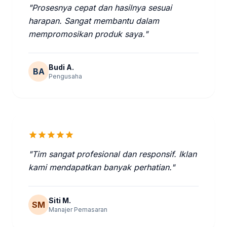
"Prosesnya cepat dan hasilnya sesuai
harapan. Sangat membantu dalam
mempromosikan produk saya."
Budi A.
BA
Pengusaha
star
star
star
star
star
"Tim sangat profesional dan responsif. Iklan
kami mendapatkan banyak perhatian."
Siti M.
SM
Manajer Pemasaran