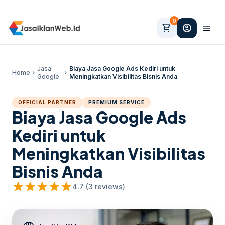
0
shopping_cart
account_circle
menu
Jasa
Biaya Jasa Google Ads Kediri untuk
Home
chevron_right
chevron_right
Google
Meningkatkan Visibilitas Bisnis Anda
OFFICIAL PARTNER
PREMIUM SERVICE
Biaya Jasa Google Ads
Kediri untuk
Meningkatkan Visibilitas
Bisnis Anda
star
star
star
star
star
4.7 (3 reviews)