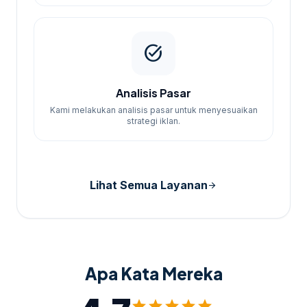
task_alt
Analisis Pasar
Kami melakukan analisis pasar untuk menyesuaikan
strategi iklan.
Lihat Semua Layanan
arrow_forward
Apa Kata Mereka
star
star
star
star
star