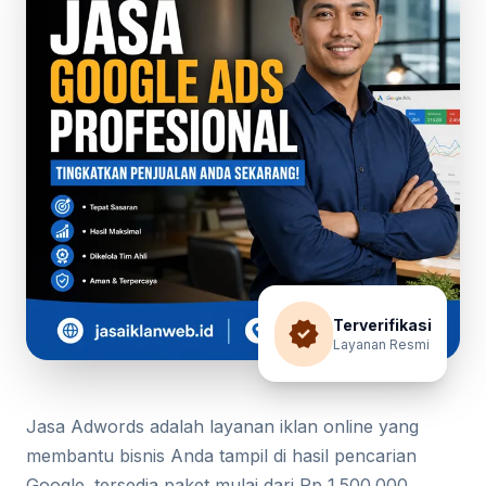
verified
Terverifikasi
Layanan Resmi
Jasa Adwords adalah layanan iklan online yang
membantu bisnis Anda tampil di hasil pencarian
Google. tersedia paket mulai dari Rp 1.500.000,