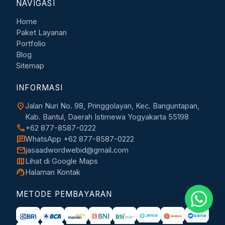
NAVIGASI
Home
Paket Layanan
Portfolio
Blog
Sitemap
INFORMASI
location_on
Jalan Nuri No. 98, Pringgolayan, Kec. Banguntapan,
Kab. Bantul, Daerah Istimewa Yogyakarta 55198
call
+62 877-8587-0222
chat
WhatsApp +62 877-8587-0222
mail
jasaadwordwebid@gmail.com
map
Lihat di Google Maps
support_agent
Halaman Kontak
METODE PEMBAYARAN