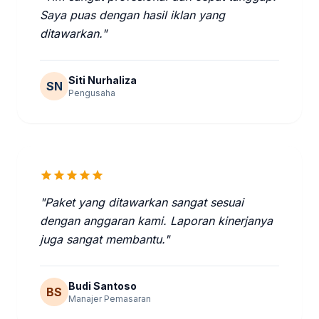
Saya puas dengan hasil iklan yang
ditawarkan."
Siti Nurhaliza
SN
Pengusaha
star
star
star
star
star
"Paket yang ditawarkan sangat sesuai
dengan anggaran kami. Laporan kinerjanya
juga sangat membantu."
Budi Santoso
BS
Manajer Pemasaran