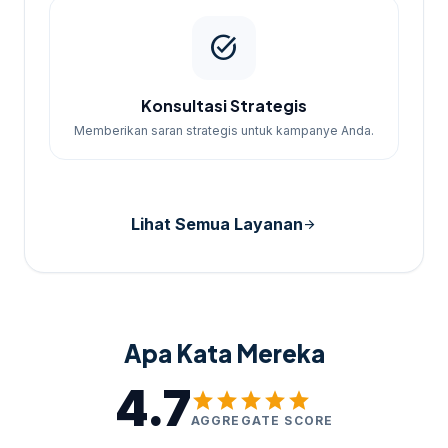
task_alt
Konsultasi Strategis
Memberikan saran strategis untuk kampanye Anda.
Lihat Semua Layanan
arrow_forward
Apa Kata Mereka
4.7
star
star
star
star
star
AGGREGATE SCORE