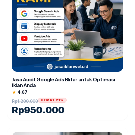
Jasa Audit Google Ads Blitar untuk Optimasi
Iklan Anda
4.67
star
HEMAT 21%
Rp
1.200.000
Rp
950.000