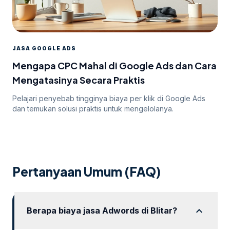
JASA GOOGLE ADS
Mengapa CPC Mahal di Google Ads dan Cara
Mengatasinya Secara Praktis
Pelajari penyebab tingginya biaya per klik di Google Ads
dan temukan solusi praktis untuk mengelolanya.
Pertanyaan Umum (FAQ)
expand_more
Berapa biaya jasa Adwords di Blitar?