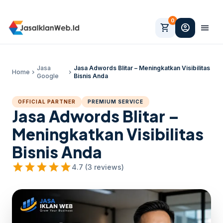
0
shopping_cart
account_circle
menu
Jasa
Jasa Adwords Blitar – Meningkatkan Visibilitas
Home
chevron_right
chevron_right
Google
Bisnis Anda
OFFICIAL PARTNER
PREMIUM SERVICE
Jasa Adwords Blitar –
Meningkatkan Visibilitas
Bisnis Anda
star
star
star
star
star
4.7 (3 reviews)