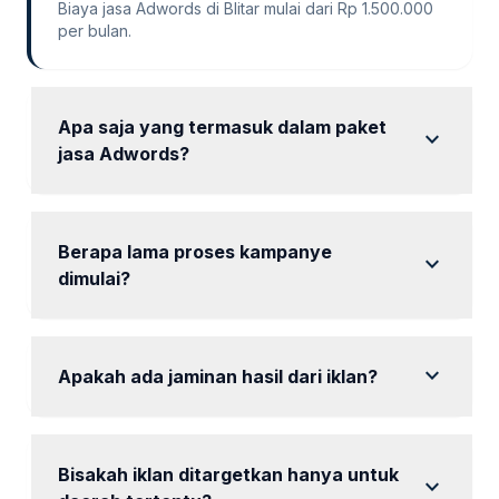
Biaya jasa Adwords di Blitar mulai dari Rp 1.500.000
per bulan.
Apa saja yang termasuk dalam paket
expand_more
jasa Adwords?
Paket termasuk audit awal, riset kata kunci, dan
laporan bulanan.
Berapa lama proses kampanye
expand_more
dimulai?
Kampanye biasanya dapat dimulai dalam waktu 1
minggu setelah persetujuan.
expand_more
Apakah ada jaminan hasil dari iklan?
Kami tidak dapat menjamin hasil spesifik, tetapi kami
akan memaksimalkan efektivitas iklan.
Bisakah iklan ditargetkan hanya untuk
expand_more