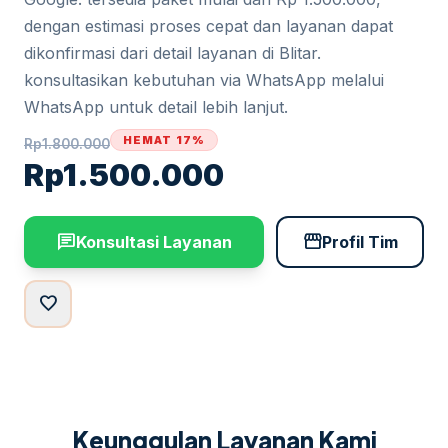
dengan estimasi proses cepat dan layanan dapat
dikonfirmasi dari detail layanan di Blitar.
konsultasikan kebutuhan via WhatsApp melalui
WhatsApp untuk detail lebih lanjut.
HEMAT 17%
Rp
1.800.000
Rp
1.500.000
chat
storefront
Konsultasi Layanan
Profil Tim
favorite
Keunggulan Layanan Kami