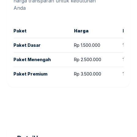
harga transparan untuk kebutuhan
Anda
Paket
Harga
Keter
Paket Dasar
Rp 1.500.000
1 bulan
Paket Menengah
Rp 2.500.000
1 bulan
Paket Premium
Rp 3.500.000
1 bulan