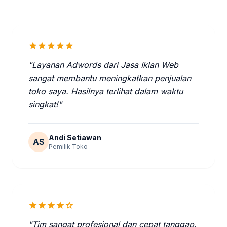
star
star
star
star
star
"Layanan Adwords dari Jasa Iklan Web
sangat membantu meningkatkan penjualan
toko saya. Hasilnya terlihat dalam waktu
singkat!"
Andi Setiawan
AS
Pemilik Toko
star
star
star
star
star
"Tim sangat profesional dan cepat tanggap.