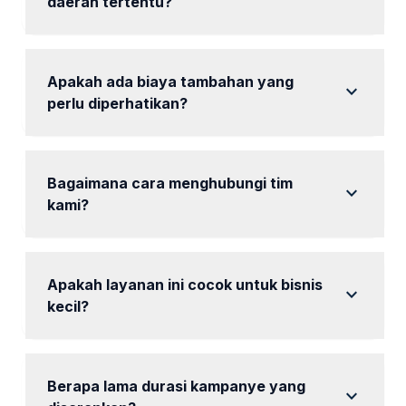
daerah tertentu?
Ya, iklan dapat ditargetkan untuk lokasi tertentu
sesuai brief kebutuhan.
Apakah ada biaya tambahan yang
expand_more
perlu diperhatikan?
Biaya tambahan mungkin muncul tergantung pada
kata kunci yang dipilih.
Bagaimana cara menghubungi tim
expand_more
kami?
Anda dapat menghubungi kami melalui WhatsApp
untuk pertanyaan lebih lanjut.
Apakah layanan ini cocok untuk bisnis
expand_more
kecil?
Ya, kami memiliki paket yang dirancang khusus untuk
bisnis kecil.
Berapa lama durasi kampanye yang
expand_more