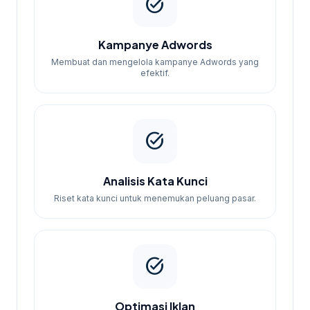
task_alt
kinerja iklan Anda.
Kampanye Adwords
Membuat dan mengelola kampanye Adwords yang
efektif.
task_alt
Analisis Kata Kunci
Riset kata kunci untuk menemukan peluang pasar.
task_alt
Optimasi Iklan