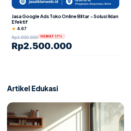
Jasa Google Ads Toko Online Blitar - Solusi Iklan
Efektif
4.67
star
HEMAT 17%
Rp
3.000.000
Rp
2.500.000
Artikel Edukasi