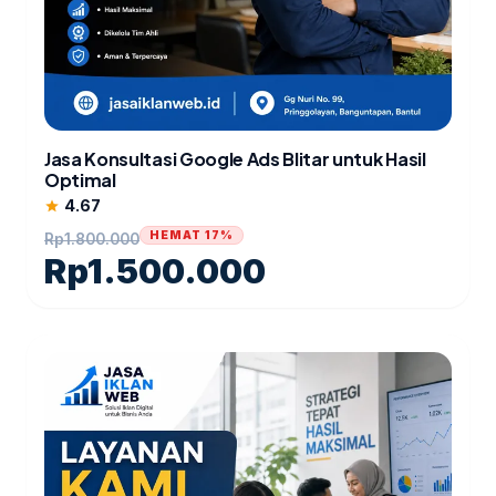
Jasa Konsultasi Google Ads Blitar untuk Hasil
Optimal
4.67
star
HEMAT 17%
Rp
1.800.000
Rp
1.500.000