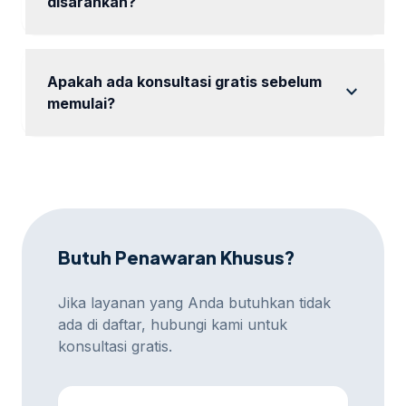
disarankan?
Durasi kampanye dapat disesuaikan, tetapi biasanya
kami sarankan minimal 1 bulan.
Apakah ada konsultasi gratis sebelum
expand_more
memulai?
Ya, tersedia konsultasi gratis untuk membantu Anda
menentukan strategi terbaik.
Butuh Penawaran Khusus?
Jika layanan yang Anda butuhkan tidak
ada di daftar, hubungi kami untuk
konsultasi gratis.