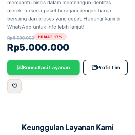
membantu bisnis dalam membangun identitas
merek. tersedia paket beragam dengan harga
bersaing dan proses yang cepat. Hubungi kami di
WhatsApp untuk info lebih lanjut!
HEMAT 17%
Rp
6.000.000
Rp
5.000.000
chat
storefront
Konsultasi Layanan
Profil Tim
favorite
Keunggulan Layanan Kami