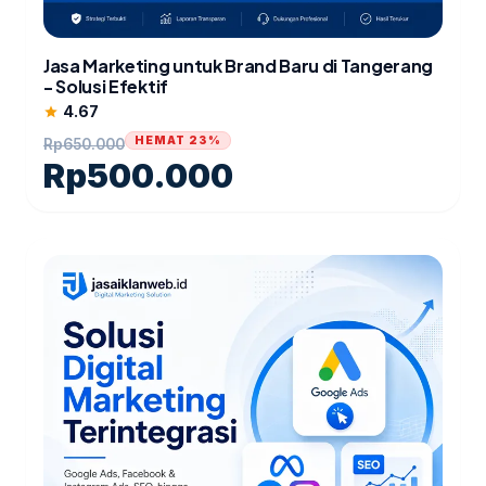
Jasa Marketing untuk Brand Baru di Tangerang
- Solusi Efektif
4.67
star
HEMAT 23%
Rp
650.000
Rp
500.000