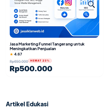
Jasa Marketing Funnel Tangerang untuk
Meningkatkan Penjualan
4.67
star
HEMAT 23%
Rp
650.000
Rp
500.000
Artikel Edukasi