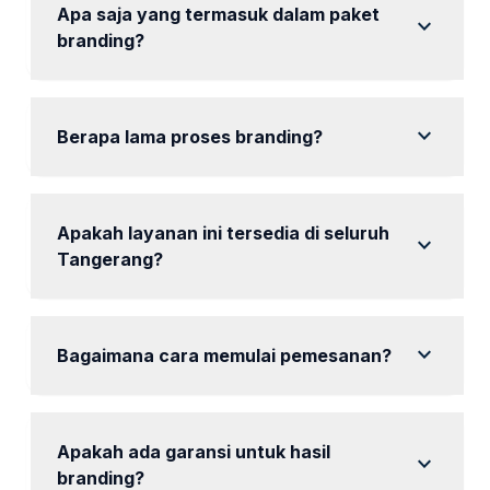
Apa saja yang termasuk dalam paket
expand_more
branding?
Setiap paket mencakup desain logo, strategi
pemasaran, dan laporan berkala.
expand_more
Berapa lama proses branding?
Proses branding dapat memakan waktu antara 6
hingga 30 hari, tergantung paket yang dipilih.
Apakah layanan ini tersedia di seluruh
expand_more
Tangerang?
Ya, kami melayani seluruh area Tangerang termasuk
Jl. Daan Mogot dan AEON Mall BSD City.
expand_more
Bagaimana cara memulai pemesanan?
Anda dapat memulai dengan menghubungi kami
melalui WhatsApp untuk konsultasi gratis.
Apakah ada garansi untuk hasil
expand_more
branding?