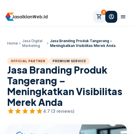
0
shopping_cart
account_circle
menu
Jasa Digital
Jasa Branding Produk Tangerang –
Home
chevron_right
chevron_right
Marketing
Meningkatkan Visibilitas Merek Anda
OFFICIAL PARTNER
PREMIUM SERVICE
Jasa Branding Produk
Tangerang –
Meningkatkan Visibilitas
Merek Anda
star
star
star
star
star
4.7 (3 reviews)