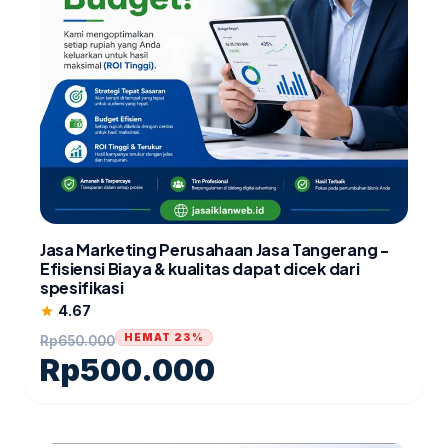
Jasa Marketing Perusahaan Jasa Tangerang -
Efisiensi Biaya & kualitas dapat dicek dari
spesifikasi
4.67
star
HEMAT 23%
Rp
650.000
Rp
500.000