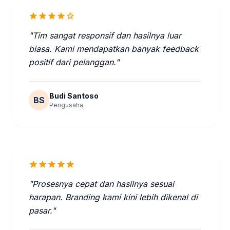
star
star
star
star
star
"Tim sangat responsif dan hasilnya luar
biasa. Kami mendapatkan banyak feedback
positif dari pelanggan."
Budi Santoso
BS
Pengusaha
star
star
star
star
star
"Prosesnya cepat dan hasilnya sesuai
harapan. Branding kami kini lebih dikenal di
pasar."