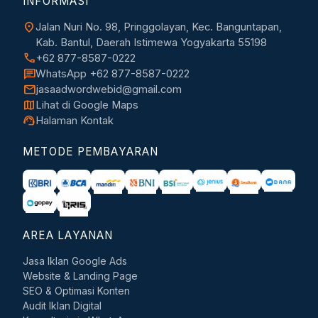
INFORMASI
location_on
Jalan Nuri No. 98, Pringgolayan, Kec. Banguntapan,
Kab. Bantul, Daerah Istimewa Yogyakarta 55198
call
+62 877-8587-0222
chat
WhatsApp +62 877-8587-0222
mail
jasaadwordwebid@gmail.com
map
Lihat di Google Maps
support_agent
Halaman Kontak
METODE PEMBAYARAN
AREA LAYANAN
Jasa Iklan Google Ads
Website & Landing Page
SEO & Optimasi Konten
Audit Iklan Digital