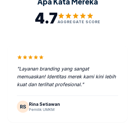
Apa Kata Mereka
4.7
star
star
star
star
star
AGGREGATE SCORE
star
star
star
star
star
"Layanan branding yang sangat
memuaskan! Identitas merek kami kini lebih
kuat dan terlihat profesional."
Rina Setiawan
RS
Pemilik UMKM