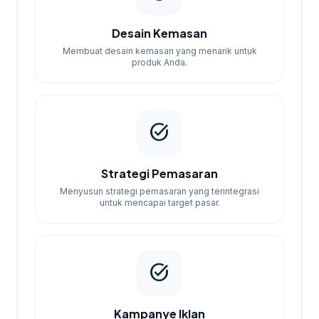
Desain Kemasan
Membuat desain kemasan yang menarik untuk
produk Anda.
task_alt
Strategi Pemasaran
Menyusun strategi pemasaran yang terintegrasi
untuk mencapai target pasar.
task_alt
Kampanye Iklan