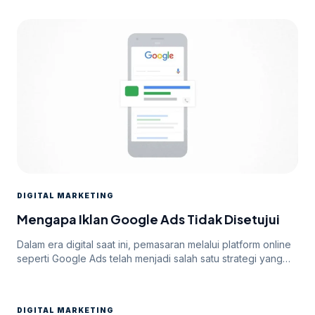
DIGITAL MARKETING
Mengapa Iklan Google Ads Tidak Disetujui
Dalam era digital saat ini, pemasaran melalui platform online
seperti Google Ads telah menjadi salah satu strategi yang
paling efektif untuk meningkatkan visibilitas dan mencapai
target audiens secara luas. Namun, di balik potensi besar
yang ditawarkan oleh Google Ads, seringkali pengiklan
DIGITAL MARKETING
menghadapi tantangan dalam mendapatkan persetujuan