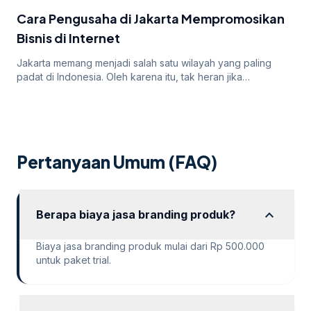
iklan mereka. Dalam artikel ini, kita akan membahas
Cara Pengusaha di Jakarta Mempromosikan
mengapa […]
Bisnis di Internet
Jakarta memang menjadi salah satu wilayah yang paling
padat di Indonesia. Oleh karena itu, tak heran jika
persaingan bisnis online di dalamnya juga sangatlah ketat.
Untuk itu, para pengusaha yang menargetkan Jakarta
sebagai salah satu wilayah targetnya. Lantas, bagaimana
cara pengusaha di Jakarta mempromosikan bisnisnya di
internet? Apakah menggunakan cara “biasa” saja sudah
Pertanyaan Umum (FAQ)
cukup? Atau […]
expand_more
Berapa biaya jasa branding produk?
Biaya jasa branding produk mulai dari Rp 500.000
untuk paket trial.