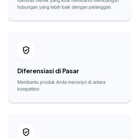
Identitas merek yang kuat membantu membangun
hubungan yang lebih baik dengan pelanggan.
verified_user
Diferensiasi di Pasar
Membantu produk Anda menonjol di antara
kompetitor.
verified_user