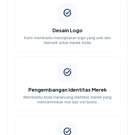
brand baru Tangerang
dapat dipakai untuk
task_alt
melihat opsi layanan lain sebelum finalisasi
kebutuhan.
Desain Logo
Kami membantu menciptakan logo yang unik dan
menarik untuk merek Anda.
task_alt
Pengembangan Identitas Merek
Membantu Anda merancang identitas merek yang
mencerminkan nilai dan visi bisnis.
task_alt