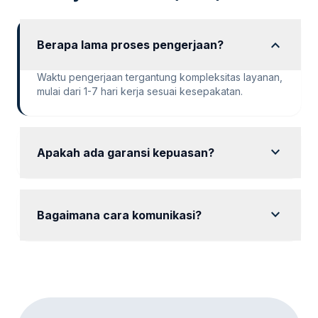
expand_more
Berapa lama proses pengerjaan?
Waktu pengerjaan tergantung kompleksitas layanan,
mulai dari 1-7 hari kerja sesuai kesepakatan.
expand_more
Apakah ada garansi kepuasan?
Ya, kami memberikan garansi kepuasan dengan
revisi hingga hasil sesuai keinginan Anda.
expand_more
Bagaimana cara komunikasi?
Komunikasi dapat dilakukan via WhatsApp, email,
atau platform meeting online sesuai preferensi Anda.