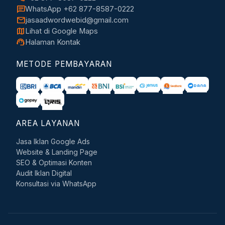
chat
WhatsApp +62 877-8587-0222
mail
jasaadwordwebid@gmail.com
map
Lihat di Google Maps
support_agent
Halaman Kontak
METODE PEMBAYARAN
AREA LAYANAN
Jasa Iklan Google Ads
Website & Landing Page
SEO & Optimasi Konten
Audit Iklan Digital
Konsultasi via WhatsApp