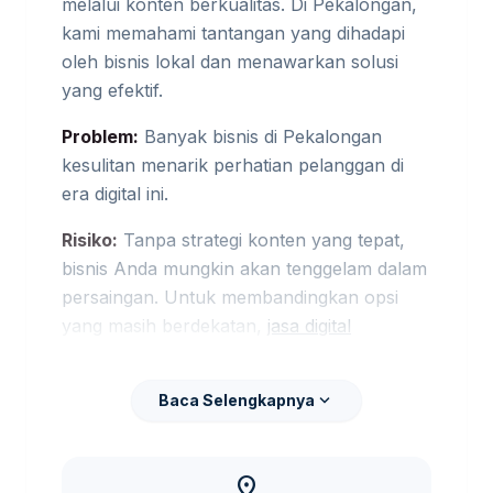
melalui konten berkualitas. Di Pekalongan,
kami memahami tantangan yang dihadapi
oleh bisnis lokal dan menawarkan solusi
yang efektif.
Problem:
Banyak bisnis di Pekalongan
kesulitan menarik perhatian pelanggan di
era digital ini.
Risiko:
Tanpa strategi konten yang tepat,
bisnis Anda mungkin akan tenggelam dalam
persaingan. Untuk membandingkan opsi
yang masih berdekatan,
jasa digital
marketing Pekalongan
bisa menjadi rujukan
sebelum menentukan ukuran, desain, dan
expand_more
Baca Selengkapnya
jadwal.
Solusi:
Dengan jasa content marketing
location_on
kami, Anda akan mendapatkan konten yang