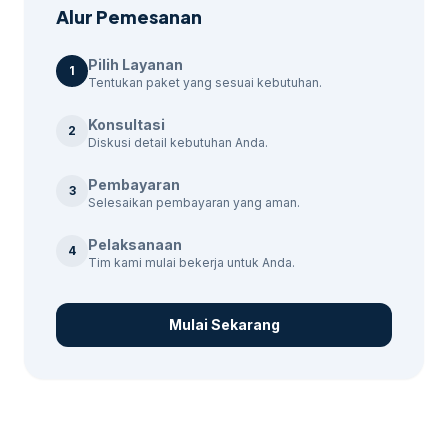
Konsultasi Kebutuhan:
Kami akan
Alur Pemesanan
mendiskusikan kebutuhan dan tujuan
bisnis Anda.
Pilih Layanan
1
Pembuatan Konten:
Tim kami akan
Tentukan paket yang sesuai kebutuhan.
membuat konten yang sesuai dengan
Konsultasi
2
strategi pemasaran Anda.
Diskusi detail kebutuhan Anda.
Kontrol Kualitas:
Setiap konten melalui
Pembayaran
proses QC yang ketat untuk memastikan
3
Selesaikan pembayaran yang aman.
kualitas.
Pelaksanaan
Pengiriman dan Evaluasi:
Konten akan
4
Tim kami mulai bekerja untuk Anda.
dikirim dan dievaluasi untuk hasil yang
optimal.
Mulai Sekarang
Paket Jasa Kami
tersedia beberapa paket jasa content
marketing yang dapat disesuaikan dengan