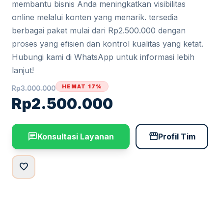
membantu bisnis Anda meningkatkan visibilitas
online melalui konten yang menarik. tersedia
berbagai paket mulai dari Rp2.500.000 dengan
proses yang efisien dan kontrol kualitas yang ketat.
Hubungi kami di WhatsApp untuk informasi lebih
lanjut!
HEMAT 17%
Rp
3.000.000
Rp
2.500.000
chat
storefront
Konsultasi Layanan
Profil Tim
favorite