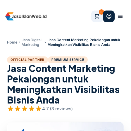
0
shopping_cart
account_circle
menu
Jasa Digital
Jasa Content Marketing Pekalongan untuk
Home
chevron_right
chevron_right
Marketing
Meningkatkan Visibilitas Bisnis Anda
OFFICIAL PARTNER
PREMIUM SERVICE
Jasa Content Marketing
Pekalongan untuk
Meningkatkan Visibilitas
Bisnis Anda
star
star
star
star
star
4.7 (3 reviews)