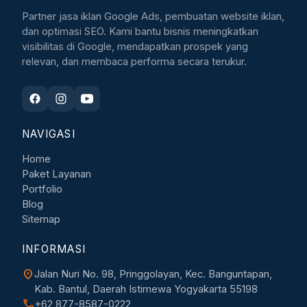
Partner jasa iklan Google Ads, pembuatan website iklan,
dan optimasi SEO. Kami bantu bisnis meningkatkan
visibilitas di Google, mendapatkan prospek yang
relevan, dan membaca performa secara terukur.
NAVIGASI
Home
Paket Layanan
Portfolio
Blog
Sitemap
INFORMASI
location_on
Jalan Nuri No. 98, Pringgolayan, Kec. Banguntapan,
Kab. Bantul, Daerah Istimewa Yogyakarta 55198
call
+62 877-8587-0222