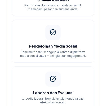
Rp2.000.000
Business
bulan
halaman),
Kami melakukan analisis mendalam untuk
memahami pasar dan audiens Anda.
Konten SEO
(8 artikel),
Laporan
mingguan
task_alt
Audit +
pendampingan
Pengelolaan Media Sosial
full, Riset
Kami membantu mengelola konten di platform
keyword
media sosial untuk meningkatkan engagement.
(120), Optimasi
on-page (60
SEO
6
Rp2.500.000
halaman),
Premium
bulan
task_alt
Konten SEO
(16 artikel),
Laporan
Laporan dan Evaluasi
mingguan +
tersedia laporan berkala untuk mengevaluasi
efektivitas konten.
evaluasi