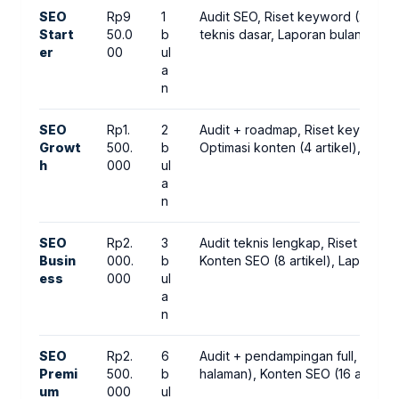
SEO
Rp9
1
Audit SEO, Riset keyword (20), O
Start
50.0
b
teknis dasar, Laporan bulanan
er
00
ul
a
n
SEO
Rp1.
2
Audit + roadmap, Riset keyword 
Growt
500.
b
Optimasi konten (4 artikel), Lapo
h
000
ul
a
n
SEO
Rp2.
3
Audit teknis lengkap, Riset keyw
Busin
000.
b
Konten SEO (8 artikel), Laporan 
ess
000
ul
a
n
SEO
Rp2.
6
Audit + pendampingan full, Riset
Premi
500.
b
halaman), Konten SEO (16 artikel)
um
000
ul