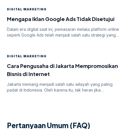
DIGITAL MARKETING
Mengapa Iklan Google Ads Tidak Disetujui
Dalam era digital saat ini, pemasaran melalui platform online
seperti Google Ads telah menjadi salah satu strategi yang
paling efektif untuk meningkatkan visibilitas dan mencapai
target audiens secara luas. Namun, di balik potensi besar
yang ditawarkan oleh Google Ads, seringkali pengiklan
DIGITAL MARKETING
menghadapi tantangan dalam mendapatkan persetujuan
iklan mereka. Dalam artikel ini, kita akan membahas
Cara Pengusaha di Jakarta Mempromosikan
mengapa […]
Bisnis di Internet
Jakarta memang menjadi salah satu wilayah yang paling
padat di Indonesia. Oleh karena itu, tak heran jika
persaingan bisnis online di dalamnya juga sangatlah ketat.
Untuk itu, para pengusaha yang menargetkan Jakarta
sebagai salah satu wilayah targetnya. Lantas, bagaimana
cara pengusaha di Jakarta mempromosikan bisnisnya di
internet? Apakah menggunakan cara “biasa” saja sudah
Pertanyaan Umum (FAQ)
cukup? Atau […]