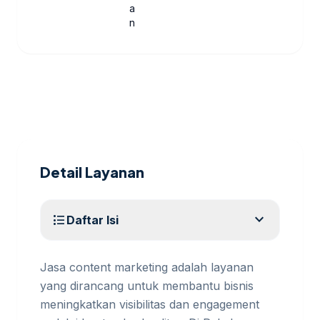
a
n
Detail Layanan
expand_more
format_list_bulleted
Daftar Isi
Jasa content marketing adalah layanan
yang dirancang untuk membantu bisnis
meningkatkan visibilitas dan engagement