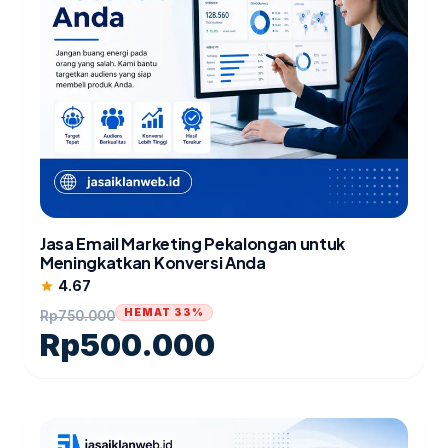
Jasa Email Marketing Pekalongan untuk
Meningkatkan Konversi Anda
4.67
star
HEMAT 33%
Rp
750.000
Rp
500.000