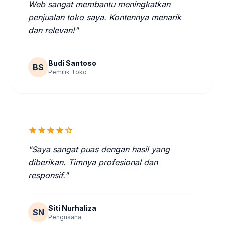
Web sangat membantu meningkatkan
penjualan toko saya. Kontennya menarik
dan relevan!"
Budi Santoso
BS
Pemilik Toko
star
star
star
star
star
"Saya sangat puas dengan hasil yang
diberikan. Timnya profesional dan
responsif."
Siti Nurhaliza
SN
Pengusaha