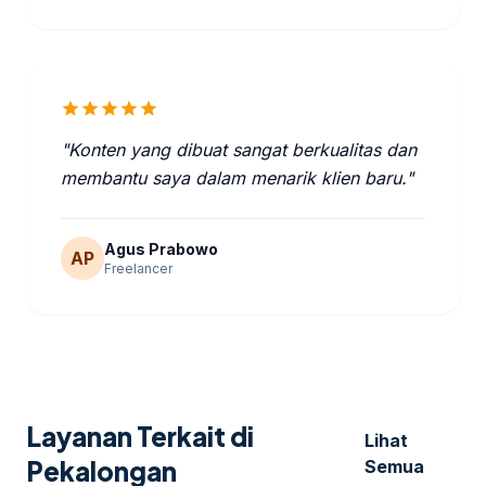
star
star
star
star
star
"Konten yang dibuat sangat berkualitas dan
membantu saya dalam menarik klien baru."
Agus Prabowo
AP
Freelancer
Layanan Terkait di
Lihat
Pekalongan
Semua