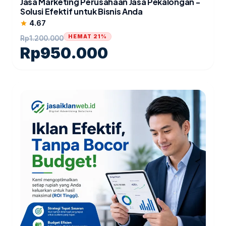
Jasa Marketing Perusahaan Jasa Pekalongan -
Solusi Efektif untuk Bisnis Anda
4.67
star
HEMAT 21%
Rp
1.200.000
Rp
950.000