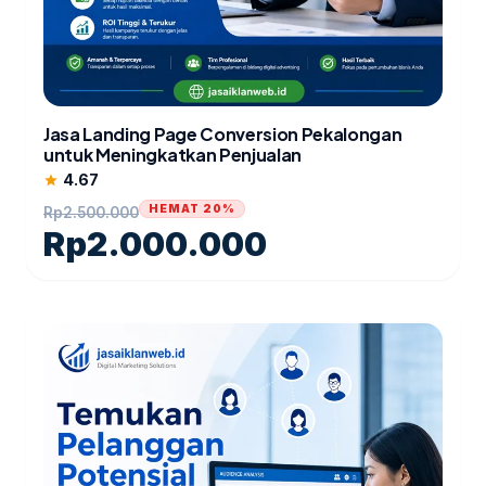
Jasa Landing Page Conversion Pekalongan
untuk Meningkatkan Penjualan
4.67
star
HEMAT 20%
Rp
2.500.000
Rp
2.000.000