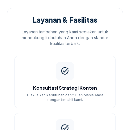
kebutuhan Anda:
Paket
Harga
Durasi
Fitur
Layanan & Fasilitas
Audit ringan,
Riset keyword
Layanan tambahan yang kami sediakan untuk
(10), Optimasi
mendukung kebutuhan Anda dengan standar
SEO
1
kualitas terbaik.
Rp500.000
on-page (5
Basic
bulan
halaman),
Laporan
bulanan
task_alt
Audit SEO,
Riset keyword
Konsultasi Strategi Konten
(20), Optimasi
Diskusikan kebutuhan dan tujuan bisnis Anda
on-page (10
dengan tim ahli kami.
SEO
1
Rp950.000
halaman),
Starter
bulan
Perbaikan
teknis dasar,
task_alt
Laporan