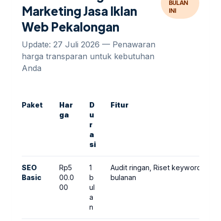
BULAN
Marketing Jasa Iklan
INI
Web Pekalongan
Update: 27 Juli 2026 — Penawaran
harga transparan untuk kebutuhan
Anda
Paket
Har
D
Fitur
ga
u
r
a
si
SEO
Rp5
1
Audit ringan, Riset keyword (10)
Basic
00.0
b
bulanan
00
ul
a
n