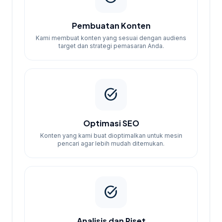
bulanan
Audit +
Pembuatan Konten
roadmap,
Kami membuat konten yang sesuai dengan audiens
target dan strategi pemasaran Anda.
Riset keyword
(40), Optimasi
on-page (20
SEO
2
Rp1.500.000
halaman),
task_alt
Growth
bulan
Optimasi
konten (4
Optimasi SEO
artikel),
Konten yang kami buat dioptimalkan untuk mesin
Laporan
pencari agar lebih mudah ditemukan.
2x/bulan
Audit teknis
lengkap, Riset
task_alt
keyword (70),
Optimasi on-
SEO
3
page (35
Analisis dan Riset