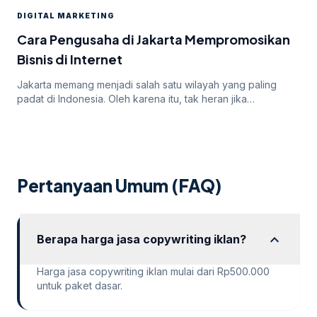
yang ditawarkan oleh Google Ads, seringkali pengiklan
DIGITAL MARKETING
menghadapi tantangan dalam mendapatkan persetujuan
iklan mereka. Dalam artikel ini, kita akan membahas
Cara Pengusaha di Jakarta Mempromosikan
mengapa […]
Bisnis di Internet
Jakarta memang menjadi salah satu wilayah yang paling
padat di Indonesia. Oleh karena itu, tak heran jika
persaingan bisnis online di dalamnya juga sangatlah ketat.
Untuk itu, para pengusaha yang menargetkan Jakarta
sebagai salah satu wilayah targetnya. Lantas, bagaimana
cara pengusaha di Jakarta mempromosikan bisnisnya di
internet? Apakah menggunakan cara “biasa” saja sudah
Pertanyaan Umum (FAQ)
cukup? Atau […]
expand_more
Berapa harga jasa copywriting iklan?
Harga jasa copywriting iklan mulai dari Rp500.000
untuk paket dasar.