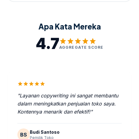
Apa Kata Mereka
4.7
star
star
star
star
star
AGGREGATE SCORE
star
star
star
star
star
"Layanan copywriting ini sangat membantu
dalam meningkatkan penjualan toko saya.
Kontennya menarik dan efektif!"
Budi Santoso
BS
Pemilik Toko