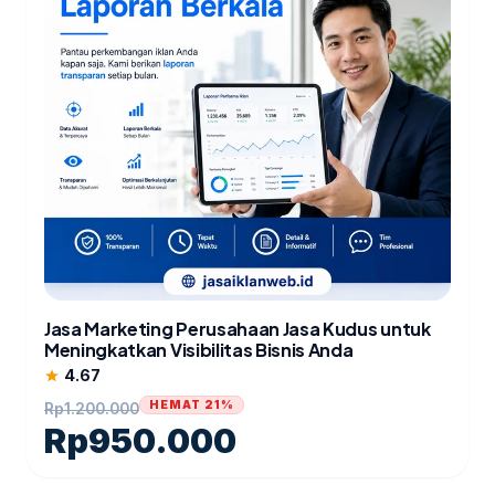
Jasa Marketing Perusahaan Jasa Kudus untuk
Meningkatkan Visibilitas Bisnis Anda
4.67
star
HEMAT 21%
Rp
1.200.000
Rp
950.000