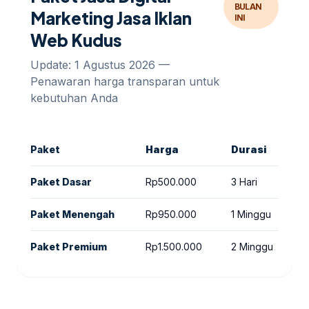
BULAN
Marketing Jasa Iklan
INI
Web Kudus
Update: 1 Agustus 2026 —
Penawaran harga transparan untuk
kebutuhan Anda
Paket
Harga
Durasi
C
Paket Dasar
Rp500.000
3 Hari
C
Paket Menengah
Rp950.000
1 Minggu
I
Paket Premium
Rp1.500.000
2 Minggu
C