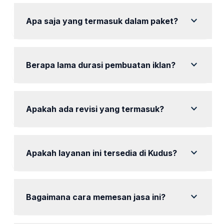
expand_more
Apa saja yang termasuk dalam paket?
Paket termasuk pembuatan teks iklan, konsultasi,
dan laporan hasil.
expand_more
Berapa lama durasi pembuatan iklan?
Durasi pembuatan iklan bervariasi tergantung paket,
mulai dari 3 hari.
expand_more
Apakah ada revisi yang termasuk?
Ya, setiap paket mencakup revisi untuk memastikan
kepuasan Anda.
expand_more
Apakah layanan ini tersedia di Kudus?
Ya, tersedia layanan copywriting iklan di Kudus dan
sekitarnya.
expand_more
Bagaimana cara memesan jasa ini?
Anda dapat menghubungi kami melalui WhatsApp