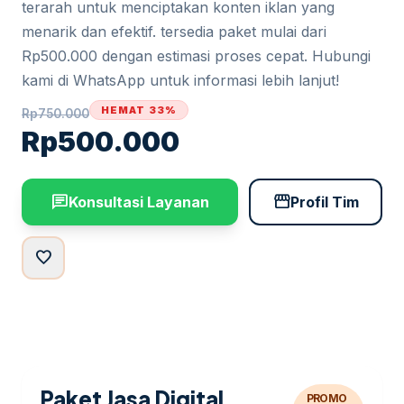
terarah untuk menciptakan konten iklan yang
menarik dan efektif. tersedia paket mulai dari
Rp500.000 dengan estimasi proses cepat. Hubungi
kami di WhatsApp untuk informasi lebih lanjut!
HEMAT 33%
Rp
750.000
Rp
500.000
chat
storefront
Konsultasi Layanan
Profil Tim
favorite
Paket Jasa Digital
PROMO