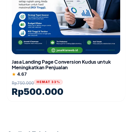
Jasa Landing Page Conversion Kudus untuk
Meningkatkan Penjualan
4.67
star
HEMAT 33%
Rp
750.000
Rp
500.000