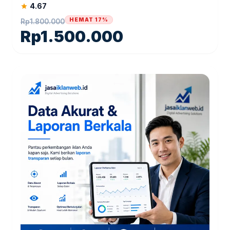
4.67
star
HEMAT 17%
Rp
1.800.000
Rp
1.500.000