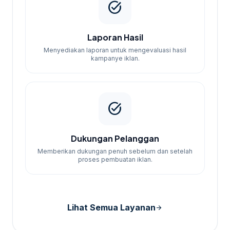
task_alt
Laporan Hasil
Menyediakan laporan untuk mengevaluasi hasil
kampanye iklan.
task_alt
Dukungan Pelanggan
Memberikan dukungan penuh sebelum dan setelah
proses pembuatan iklan.
Lihat Semua Layanan
arrow_forward