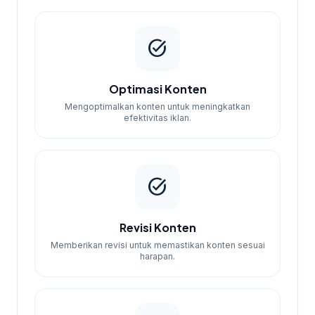
task_alt
Optimasi Konten
Mengoptimalkan konten untuk meningkatkan
efektivitas iklan.
task_alt
Revisi Konten
Memberikan revisi untuk memastikan konten sesuai
harapan.