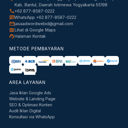
Kab. Bantul, Daerah Istimewa Yogyakarta 55198
call
+62 877-8587-0222
chat
WhatsApp +62 877-8587-0222
mail
jasaadwordwebid@gmail.com
map
Lihat di Google Maps
support_agent
Halaman Kontak
METODE PEMBAYARAN
AREA LAYANAN
Jasa Iklan Google Ads
Website & Landing Page
SEO & Optimasi Konten
Audit Iklan Digital
Konsultasi via WhatsApp