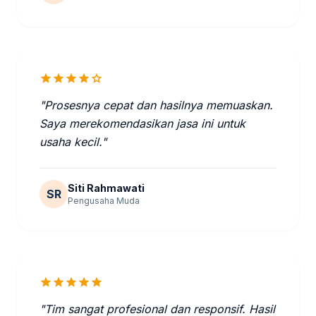
star
star
star
star
star
"Prosesnya cepat dan hasilnya memuaskan.
Saya merekomendasikan jasa ini untuk
usaha kecil."
Siti Rahmawati
SR
Pengusaha Muda
star
star
star
star
star
"Tim sangat profesional dan responsif. Hasil