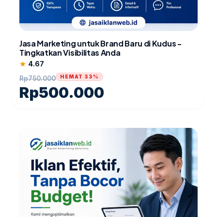
Jasa Marketing untuk Brand Baru di Kudus -
Tingkatkan Visibilitas Anda
4.67
star
HEMAT 33%
Rp
750.000
Rp
500.000