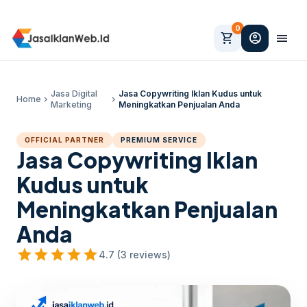
0
shopping_cart
account_circle
menu
Jasa Digital
Jasa Copywriting Iklan Kudus untuk
Home
chevron_right
chevron_right
Marketing
Meningkatkan Penjualan Anda
OFFICIAL PARTNER
PREMIUM SERVICE
Jasa Copywriting Iklan
Kudus untuk
Meningkatkan Penjualan
Anda
star
star
star
star
star
4.7 (3 reviews)