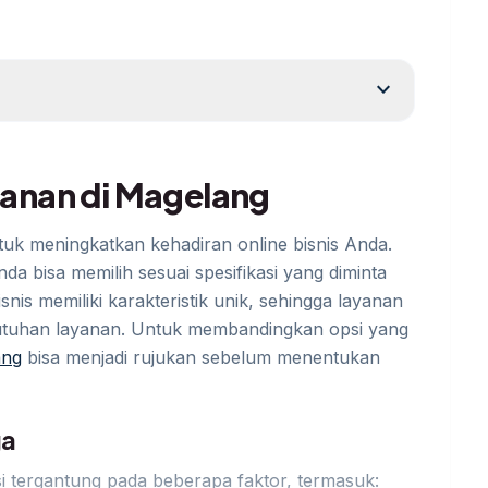
expand_more
ulanan di Magelang
ntuk meningkatkan kehadiran online bisnis Anda.
a bisa memilih sesuai spesifikasi yang diminta
is memiliki karakteristik unik, sehingga layanan
utuhan layanan. Untuk membandingkan opsi yang
ang
bisa menjadi rujukan sebelum menentukan
ga
si tergantung pada beberapa faktor, termasuk: