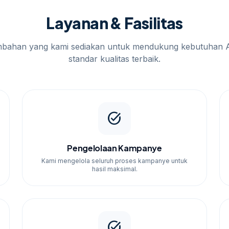
Layanan & Fasilitas
mbahan yang kami sediakan untuk mendukung kebutuhan 
standar kualitas terbaik.
task_alt
Pengelolaan Kampanye
Kami mengelola seluruh proses kampanye untuk
hasil maksimal.
task_alt