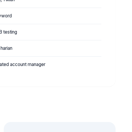
eyword
B testing
harian
ated account manager