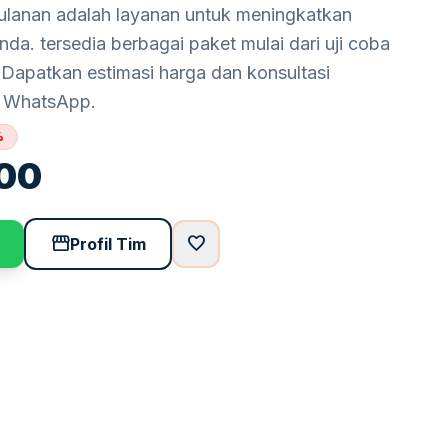
bulanan adalah layanan untuk meningkatkan
 Anda. tersedia berbagai paket mulai dari uji coba
. Dapatkan estimasi harga dan konsultasi
i WhatsApp.
%
00
storefront
favorite
Profil Tim