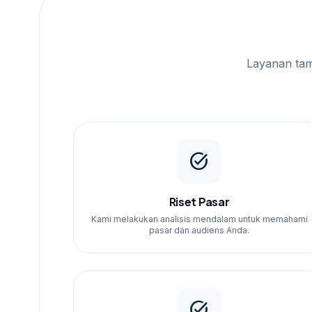
Layanan ta
task_alt
Riset Pasar
Kami melakukan analisis mendalam untuk memahami
pasar dan audiens Anda.
task_alt