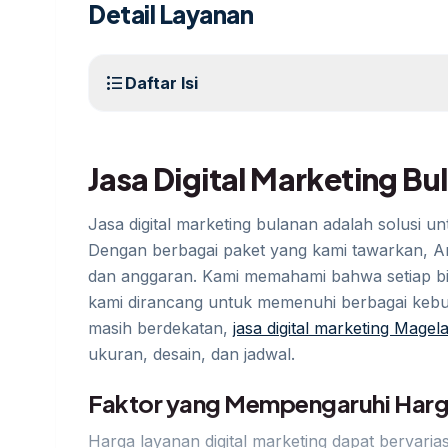
Detail Layanan
format_list_bulleted
Daftar Isi
Jasa Digital Marketing B
Jasa digital marketing bulanan adalah solusi u
Dengan berbagai paket yang kami tawarkan, And
dan anggaran. Kami memahami bahwa setiap bisn
kami dirancang untuk memenuhi berbagai keb
masih berdekatan,
jasa digital marketing Magel
ukuran, desain, dan jadwal.
Faktor yang Mempengaruhi Har
Harga layanan digital marketing dapat bervaria