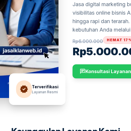
Jasa digital marketing 
visibilitas online bisnis
hingga rapi dan terarah
kebutuhan Anda melalu
HEMAT 17
Rp
6.000.000
Rp
5.000.0
chat
Konsultasi Layanan
verified
Terverifikasi
Layanan Resmi