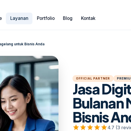
e
Layanan
Portfolio
Blog
Kontak
agelang untuk Bisnis Anda
OFFICIAL PARTNER
PREMIU
Jasa Digi
Bulanan 
Bisnis A
star
star
star
star
star
4.7 (3 rev