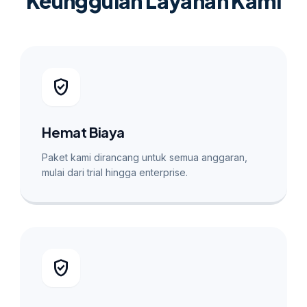
Keunggulan Layanan Kami
verified_user
Hemat Biaya
Paket kami dirancang untuk semua anggaran,
mulai dari trial hingga enterprise.
verified_user