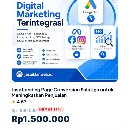
Jasa Landing Page Conversion Salatiga untuk
Meningkatkan Penjualan
4.67
star
HEMAT 17%
Rp
1.800.000
Rp
1.500.000