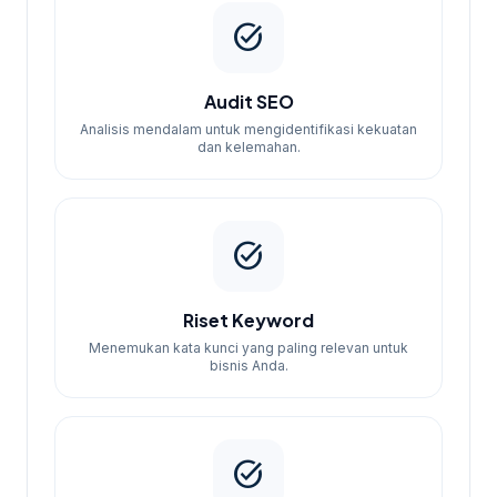
Proses Pemesanan
task_alt
Untuk memulai, Anda hanya perlu
Audit SEO
menghubungi kami melalui WhatsApp. Kami
Analisis mendalam untuk mengidentifikasi kekuatan
akan melakukan konsultasi awal untuk
dan kelemahan.
memahami kebutuhan Anda dan
memberikan rekomendasi paket yang
sesuai.
task_alt
Riset Keyword
Menemukan kata kunci yang paling relevan untuk
bisnis Anda.
task_alt