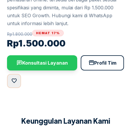
spesifikasi yang diminta, mulai dari Rp 1.500.000
untuk SEO Growth. Hubungi kami di WhatsApp
untuk informasi lebih lanjut.
HEMAT 17%
Rp
1.800.000
Rp
1.500.000
chat
storefront
Konsultasi Layanan
Profil Tim
favorite
Keunggulan Layanan Kami