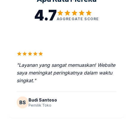
4.7
star
star
star
star
star
AGGREGATE SCORE
star
star
star
star
star
"Layanan yang sangat memuaskan! Website
saya meningkat peringkatnya dalam waktu
singkat."
Budi Santoso
BS
Pemilik Toko