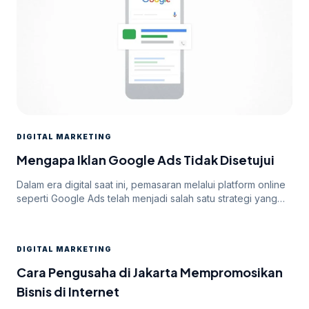
DIGITAL MARKETING
Mengapa Iklan Google Ads Tidak Disetujui
Dalam era digital saat ini, pemasaran melalui platform online
seperti Google Ads telah menjadi salah satu strategi yang
paling efektif untuk meningkatkan visibilitas dan mencapai
target audiens secara luas. Namun, di balik potensi besar
yang ditawarkan oleh Google Ads, seringkali pengiklan
DIGITAL MARKETING
menghadapi tantangan dalam mendapatkan persetujuan
iklan mereka. Dalam artikel ini, kita akan membahas
Cara Pengusaha di Jakarta Mempromosikan
mengapa […]
Bisnis di Internet