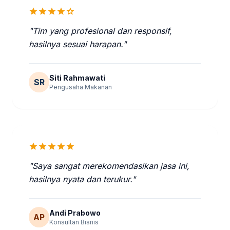
star
star
star
star
star
"Tim yang profesional dan responsif,
hasilnya sesuai harapan."
Siti Rahmawati
SR
Pengusaha Makanan
star
star
star
star
star
"Saya sangat merekomendasikan jasa ini,
hasilnya nyata dan terukur."
Andi Prabowo
AP
Konsultan Bisnis