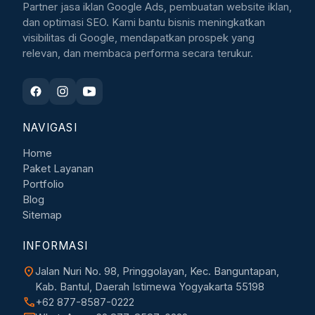
Partner jasa iklan Google Ads, pembuatan website iklan,
dan optimasi SEO. Kami bantu bisnis meningkatkan
visibilitas di Google, mendapatkan prospek yang
relevan, dan membaca performa secara terukur.
NAVIGASI
Home
Paket Layanan
Portfolio
Blog
Sitemap
INFORMASI
location_on
Jalan Nuri No. 98, Pringgolayan, Kec. Banguntapan,
Kab. Bantul, Daerah Istimewa Yogyakarta 55198
call
+62 877-8587-0222