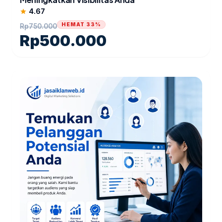
4.67
star
HEMAT 33%
Rp
750.000
Rp
500.000