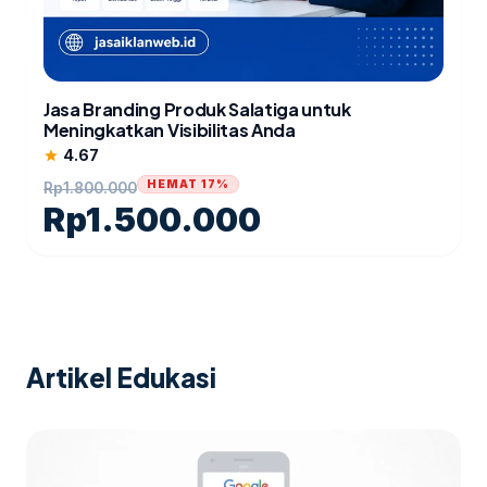
Jasa Branding Produk Salatiga untuk
Meningkatkan Visibilitas Anda
4.67
star
HEMAT 17%
Rp
1.800.000
Rp
1.500.000
Artikel Edukasi