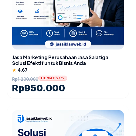
Jasa Marketing Perusahaan Jasa Salatiga -
Solusi Efektif untuk Bisnis Anda
4.67
star
HEMAT 21%
Rp
1.200.000
Rp
950.000