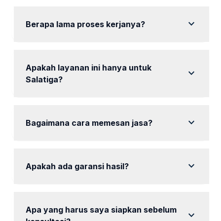
Audit, riset keyword, optimasi on-page, dan laporan
berkala.
expand_more
Berapa lama proses kerjanya?
Proses kerja biasanya memakan waktu 1-2 bulan
tergantung paket.
Apakah layanan ini hanya untuk
expand_more
Salatiga?
Ya, kami fokus melayani pelanggan di Salatiga dan
sekitarnya.
expand_more
Bagaimana cara memesan jasa?
Hubungi kami melalui WhatsApp untuk konsultasi dan
pemesanan.
expand_more
Apakah ada garansi hasil?
mencakup garansi hasil sesuai kesepakatan awal.
Apa yang harus saya siapkan sebelum
expand_more