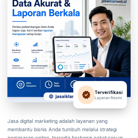
verified
Terverifikasi
Layanan Resmi
Jasa digital marketing adalah layanan yang
membantu bisnis Anda tumbuh melalui strategi
pemasaran online. tersedia berbagai paket sesuai