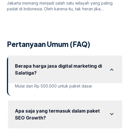
Jakarta memang menjadi salah satu wilayah yang paling
padat di Indonesia. Oleh karena itu, tak heran jika
persaingan bisnis online di dalamnya juga sangatlah ketat.
Untuk itu, para pengusaha yang menargetkan Jakarta
sebagai salah satu wilayah targetnya. Lantas, bagaimana
cara pengusaha di Jakarta mempromosikan bisnisnya di
internet? Apakah menggunakan cara “biasa” saja sudah
Pertanyaan Umum (FAQ)
cukup? Atau […]
Berapa harga jasa digital marketing di
expand_more
Salatiga?
Mulai dari Rp 500.000 untuk paket dasar.
Apa saja yang termasuk dalam paket
expand_more
SEO Growth?