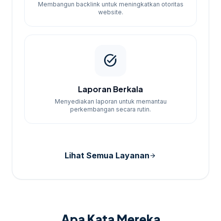
Membangun backlink untuk meningkatkan otoritas
website.
task_alt
Laporan Berkala
Menyediakan laporan untuk memantau
perkembangan secara rutin.
Lihat Semua Layanan
arrow_forward
Apa Kata Mereka