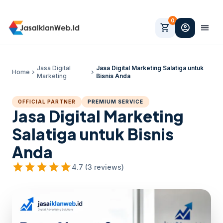
0
shopping_cart
account_circle
menu
Jasa Digital
Jasa Digital Marketing Salatiga untuk
Home
chevron_right
chevron_right
Marketing
Bisnis Anda
OFFICIAL PARTNER
PREMIUM SERVICE
Jasa Digital Marketing
Salatiga untuk Bisnis
Anda
star
star
star
star
star
4.7 (3 reviews)