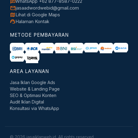
chat
WhatsApp +62 877-8587-0222
mail
jasaadwordwebid@gmail.com
map
Lihat di Google Maps
support_agent
Halaman Kontak
METODE PEMBAYARAN
AREA LAYANAN
Jasa Iklan Google Ads
Website & Landing Page
SEO & Optimasi Konten
Audit Iklan Digital
Konsultasi via WhatsApp
© 2026 jasaiklanweb.id. All rights reserved.