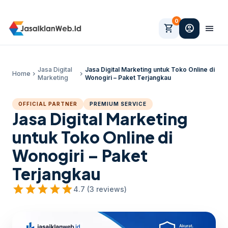
0
shopping_cart
account_circle
menu
Jasa Digital
Jasa Digital Marketing untuk Toko Online di
Home
chevron_right
chevron_right
Marketing
Wonogiri – Paket Terjangkau
OFFICIAL PARTNER
PREMIUM SERVICE
Jasa Digital Marketing
untuk Toko Online di
Wonogiri – Paket
Terjangkau
star
star
star
star
star
4.7 (3 reviews)