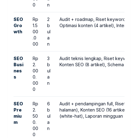
0
n
SEO
Rp
2
Audit + roadmap, Riset keyword (40),
Gro
1.5
b
Optimasi konten (4 artikel), Internal l
wth
00
ul
.0
a
00
n
SEO
Rp
3
Audit teknis lengkap, Riset keyword (
Busi
2.
b
Konten SEO (8 artikel), Schema mark
nes
00
ul
s
0.
a
00
n
0
SEO
Rp
6
Audit + pendampingan full, Riset key
Pre
2.
b
halaman), Konten SEO (16 artikel), Tec
miu
50
ul
(white-hat), Laporan mingguan + evalu
m
0.
a
00
n
0