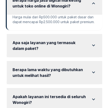
Berapa harga jasa digital marketing
expand_more
untuk toko online di Wonogiri?
Harga mulai dari Rp500.000 untuk paket dasar dan
dapat mencapai Rp2.500.000 untuk paket premium.
Apa saja layanan yang termasuk
expand_more
dalam paket?
Setiap paket mencakup audit SEO, riset keyword,
optimasi on-page, dan laporan berkala.
Berapa lama waktu yang dibutuhkan
expand_more
untuk melihat hasil?
Hasil dapat terlihat dalam waktu 1 hingga 3 bulan
tergantung pada paket yang dipilih.
Apakah layanan ini tersedia di seluruh
expand_more
Wonogiri?