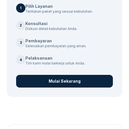
Pilih Layanan
rujukan sebelum menentukan ukuran,
1
Tentukan paket yang sesuai kebutuhan.
desain, dan jadwal.
Konsultasi
2
Proses Kerja
Diskusi detail kebutuhan Anda.
Pembayaran
3
Proses kami dimulai dengan audit dan
Selesaikan pembayaran yang aman.
analisis kebutuhan, diikuti dengan
implementasi strategi, dan diakhiri dengan
Pelaksanaan
4
Tim kami mulai bekerja untuk Anda.
laporan berkala untuk memastikan Anda
mendapatkan hasil yang diinginkan.
Mulai Sekarang