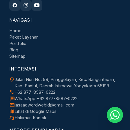
NAVIGASI
Home
Paket Layanan
Portfolio
Blog
Sitemap
INFORMASI
location_on
Jalan Nuri No. 98, Pringgolayan, Kec. Banguntapan,
Kab. Bantul, Daerah Istimewa Yogyakarta 55198
call
+62 877-8587-0222
chat
WhatsApp +62 877-8587-0222
mail
jasaadwordwebid@gmail.com
map
Lihat di Google Maps
support_agent
Halaman Kontak