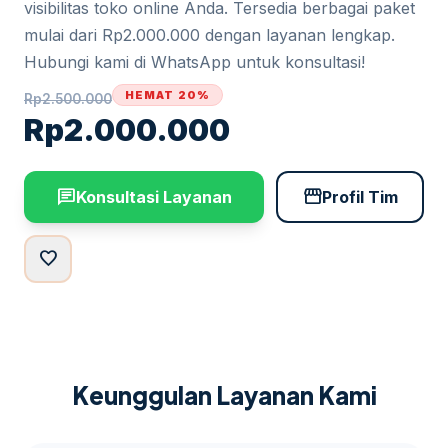
visibilitas toko online Anda. Tersedia berbagai paket
mulai dari Rp2.000.000 dengan layanan lengkap.
Hubungi kami di WhatsApp untuk konsultasi!
HEMAT 20%
Rp
2.500.000
Rp
2.000.000
chat
storefront
Konsultasi Layanan
Profil Tim
favorite
Keunggulan Layanan Kami