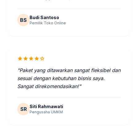
Budi Santoso
BS
Pemilik Toko Online
star
star
star
star
star
"Paket yang ditawarkan sangat fleksibel dan
sesuai dengan kebutuhan bisnis saya.
Sangat direkomendasikan!"
Siti Rahmawati
SR
Pengusaha UMKM