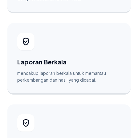
verified_user
Laporan Berkala
mencakup laporan berkala untuk memantau
perkembangan dan hasil yang dicapai.
verified_user