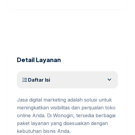
Detail Layanan
expand_more
format_list_bulleted
Daftar Isi
Jasa digital marketing adalah solusi untuk
meningkatkan visibilitas dan penjualan toko
online Anda. Di Wonogiri, tersedia berbagai
paket layanan yang disesuaikan dengan
kebutuhan bisnis Anda.