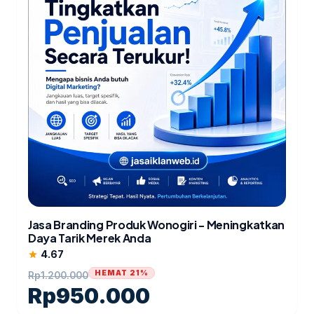
Jasa Branding Produk Wonogiri - Meningkatkan
Daya Tarik Merek Anda
4.67
star
HEMAT 21%
Rp
1.200.000
Rp
950.000