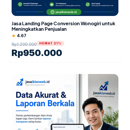
Jasa Landing Page Conversion Wonogiri untuk
Meningkatkan Penjualan
4.67
star
HEMAT 21%
Rp
1.200.000
Rp
950.000