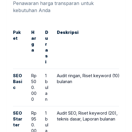
Penawaran harga transparan untuk
kebutuhan Anda
Pak
H
D
Deskripsi
et
ar
u
g
r
a
a
s
i
SEO
Rp
1
Audit ringan, Riset keyword (10), Opt
Basi
50
b
bulanan
c
0.
ul
00
a
0
n
SEO
Rp
1
Audit SEO, Riset keyword (20), Optim
Star
95
b
teknis dasar, Laporan bulanan
ter
0.
ul
00
a