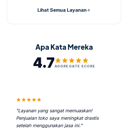
Lihat Semua Layanan
arrow_forward
Apa Kata Mereka
4.7
star
star
star
star
star
AGGREGATE SCORE
star
star
star
star
star
"Layanan yang sangat memuaskan!
Penjualan toko saya meningkat drastis
setelah menggunakan jasa ini."