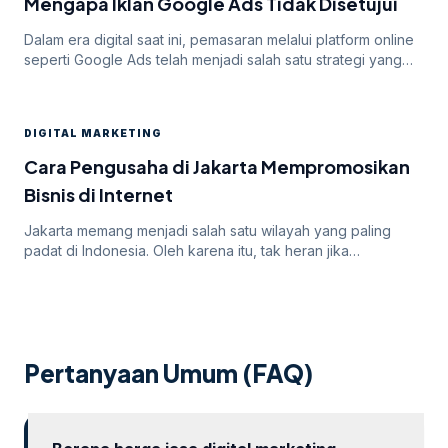
Mengapa Iklan Google Ads Tidak Disetujui
Dalam era digital saat ini, pemasaran melalui platform online
seperti Google Ads telah menjadi salah satu strategi yang
paling efektif untuk meningkatkan visibilitas dan mencapai
target audiens secara luas. Namun, di balik potensi besar
yang ditawarkan oleh Google Ads, seringkali pengiklan
DIGITAL MARKETING
menghadapi tantangan dalam mendapatkan persetujuan
iklan mereka. Dalam artikel ini, kita akan membahas
Cara Pengusaha di Jakarta Mempromosikan
mengapa […]
Bisnis di Internet
Jakarta memang menjadi salah satu wilayah yang paling
padat di Indonesia. Oleh karena itu, tak heran jika
persaingan bisnis online di dalamnya juga sangatlah ketat.
Untuk itu, para pengusaha yang menargetkan Jakarta
sebagai salah satu wilayah targetnya. Lantas, bagaimana
cara pengusaha di Jakarta mempromosikan bisnisnya di
internet? Apakah menggunakan cara “biasa” saja sudah
Pertanyaan Umum (FAQ)
cukup? Atau […]