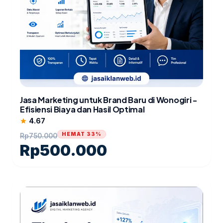
Jasa Marketing untuk Brand Baru di Wonogiri -
Efisiensi Biaya dan Hasil Optimal
4.67
star
HEMAT 33%
Rp
750.000
Rp
500.000