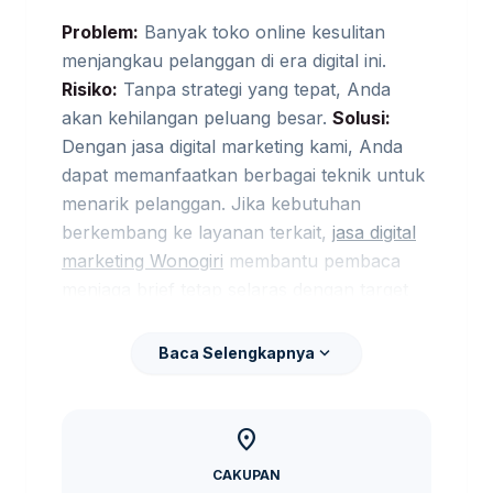
Problem:
Banyak toko online kesulitan
menjangkau pelanggan di era digital ini.
Risiko:
Tanpa strategi yang tepat, Anda
akan kehilangan peluang besar.
Solusi:
Dengan jasa digital marketing kami, Anda
dapat memanfaatkan berbagai teknik untuk
menarik pelanggan. Jika kebutuhan
berkembang ke layanan terkait,
jasa digital
marketing Wonogiri
membantu pembaca
menjaga brief tetap selaras dengan target
promosi.
expand_more
Baca Selengkapnya
Paket Layanan yang
Tersedia
location_on
Pilih paket yang sesuai dengan skala
CAKUPAN