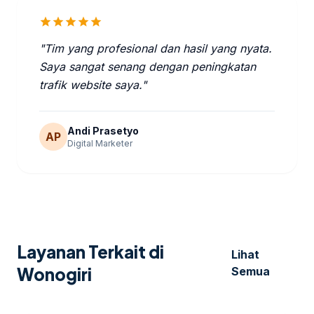
star
star
star
star
star
"Tim yang profesional dan hasil yang nyata.
Saya sangat senang dengan peningkatan
trafik website saya."
Andi Prasetyo
AP
Digital Marketer
Layanan Terkait di
Lihat
Wonogiri
Semua