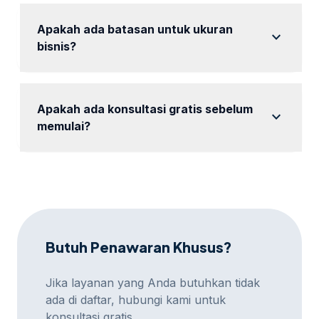
kebutuhan bisnis Anda.
Apakah ada batasan untuk ukuran
expand_more
bisnis?
Kami melayani semua ukuran bisnis, dari UMKM
hingga perusahaan besar.
Apakah ada konsultasi gratis sebelum
expand_more
memulai?
Ya, tersedia konsultasi gratis untuk memahami
kebutuhan Anda.
Butuh Penawaran Khusus?
Jika layanan yang Anda butuhkan tidak
ada di daftar, hubungi kami untuk
konsultasi gratis.