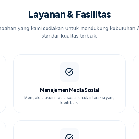
KM di Malang, seperti di Tlogomas, Lowokwaru,
Layanan & Fasilitas
juan pemasaran mereka. mencakup laporan
nye Anda dan melakukan optimasi sesuai
n opsi yang masih berdekatan,
jasa digital
mbahan yang kami sediakan untuk mendukung kebutuhan 
di rujukan sebelum menentukan ukuran, desain,
standar kualitas terbaik.
task_alt
Manajemen Media Sosial
Mengelola akun media sosial untuk interaksi yang
lebih baik.
an.
Malang dapat meningkatkan penjualan dan
task_alt