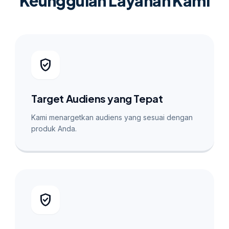
Keunggulan Layanan Kami
verified_user
Target Audiens yang Tepat
Kami menargetkan audiens yang sesuai dengan
produk Anda.
verified_user