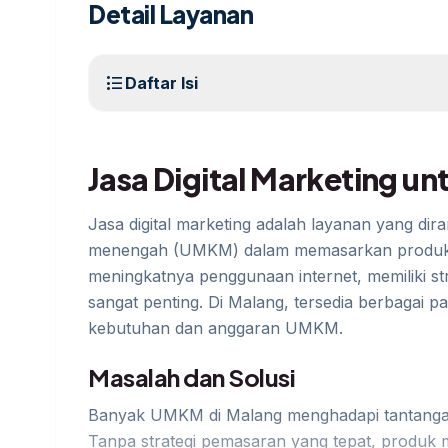
Detail Layanan
format_list_bulleted
Daftar Isi
Jasa Digital Marketing u
Jasa digital marketing adalah layanan yang di
menengah (UMKM) dalam memasarkan produk a
meningkatnya penggunaan internet, memiliki str
sangat penting. Di Malang, tersedia berbagai pa
kebutuhan dan anggaran UMKM.
Masalah dan Solusi
Banyak UMKM di Malang menghadapi tantangan
Tanpa strategi pemasaran yang tepat, produk m