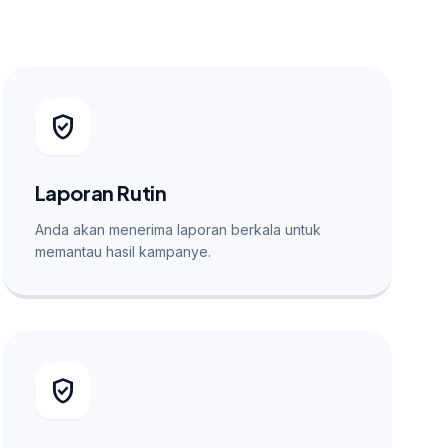
verified_user
Laporan Rutin
Anda akan menerima laporan berkala untuk
memantau hasil kampanye.
verified_user