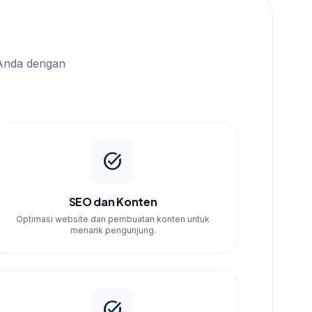
Anda dengan
task_alt
SEO dan Konten
Optimasi website dan pembuatan konten untuk
menarik pengunjung.
task_alt