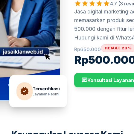
star
star
star
star
star
4.7 (3 rev
Jasa digital marketing
memasarkan produk secar
500.000 dengan fitur len
Hubungi kami di WhatsAp
HEMAT 23%
Rp
650.000
Rp
500.00
chat
Konsultasi Layanan
verified
Terverifikasi
Layanan Resmi