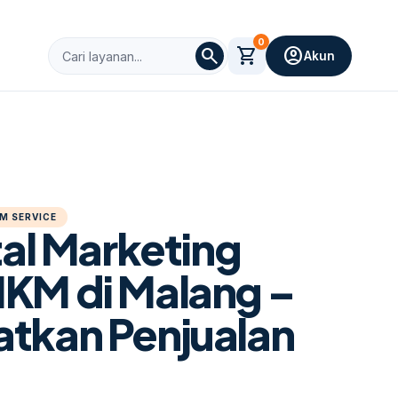
0
search
shopping_cart
account_circle
Akun
M SERVICE
tal Marketing
KM di Malang –
tkan Penjualan