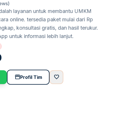
iews)
 adalah layanan untuk membantu UMKM
a online. tersedia paket mulai dari Rp
gkap, konsultasi gratis, dan hasil terukur.
p untuk informasi lebih lanjut.
0
storefront
favorite
Profil Tim