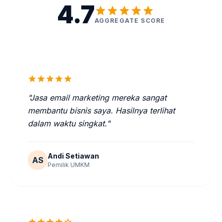
4.7
star
star
star
star
star
AGGREGATE SCORE
star
star
star
star
star
"Jasa email marketing mereka sangat
membantu bisnis saya. Hasilnya terlihat
dalam waktu singkat."
Andi Setiawan
AS
Pemilik UMKM