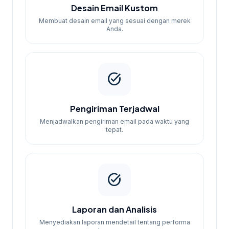
Desain Email Kustom
memulai kampanye.
Membuat desain email yang sesuai dengan merek
Kami akan mengatur dan meluncurkan
Anda.
kampanye Anda.
Terima laporan hasil kampanye dan
analisis.
task_alt
Jika kebutuhan berkembang ke layanan
terkait,
jasa influencer marketing Bekasi
Pengiriman Terjadwal
membantu pembaca menjaga brief tetap
Menjadwalkan pengiriman email pada waktu yang
selaras dengan target promosi.
tepat.
task_alt
Laporan dan Analisis
Menyediakan laporan mendetail tentang performa