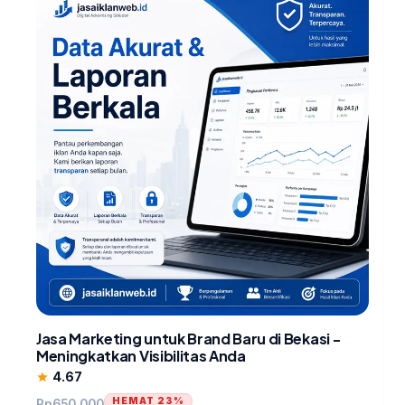
Jasa Marketing untuk Brand Baru di Bekasi -
Meningkatkan Visibilitas Anda
4.67
star
HEMAT 23%
Rp
650.000