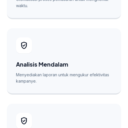
waktu.
verified_user
Analisis Mendalam
Menyediakan laporan untuk mengukur efektivitas
kampanye.
verified_user