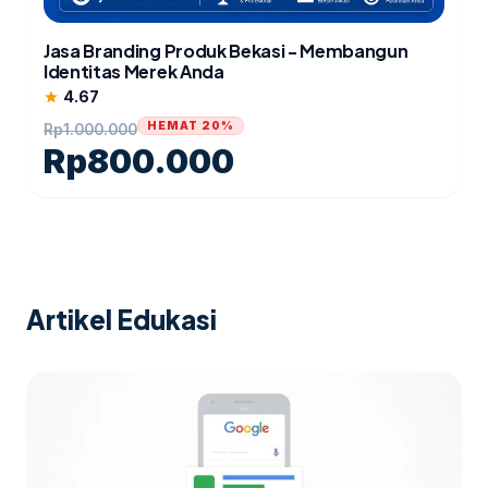
Jasa Branding Produk Bekasi - Membangun
Identitas Merek Anda
4.67
star
HEMAT 20%
Rp
1.000.000
Rp
800.000
Artikel Edukasi