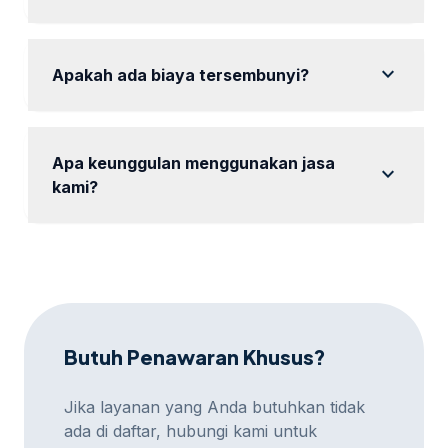
Ya, tersedia pengujian A/B untuk meningkatkan
efektivitas kampanye.
expand_more
Apakah ada biaya tersembunyi?
Tidak, semua biaya sudah jelas di awal dan tidak
ada biaya tambahan.
Apa keunggulan menggunakan jasa
expand_more
kami?
tersedia desain menarik, analisis mendalam, dan
dukungan pelanggan yang responsif.
Butuh Penawaran Khusus?
Jika layanan yang Anda butuhkan tidak
ada di daftar, hubungi kami untuk