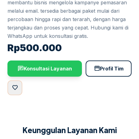
membantu bisnis mengelola kampanye pemasaran
melalui email. tersedia berbagai paket mulai dari
percobaan hingga rapi dan terarah, dengan harga
terjangkau dan proses yang cepat. Hubungi kami di
WhatsApp untuk konsultasi gratis.
Rp
500.000
chat
storefront
Konsultasi Layanan
Profil Tim
favorite
Keunggulan Layanan Kami