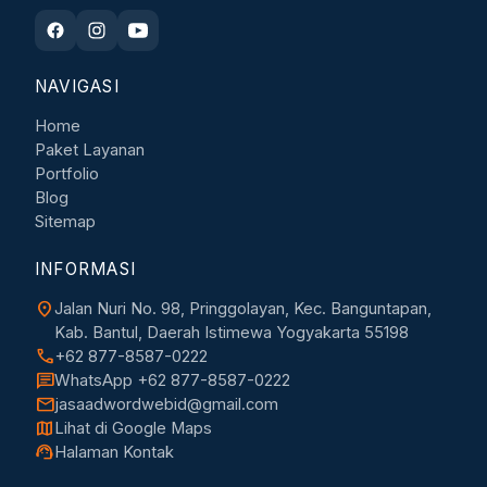
NAVIGASI
Home
Paket Layanan
Portfolio
Blog
Sitemap
INFORMASI
location_on
Jalan Nuri No. 98, Pringgolayan, Kec. Banguntapan,
Kab. Bantul, Daerah Istimewa Yogyakarta 55198
call
+62 877-8587-0222
chat
WhatsApp +62 877-8587-0222
mail
jasaadwordwebid@gmail.com
map
Lihat di Google Maps
support_agent
Halaman Kontak