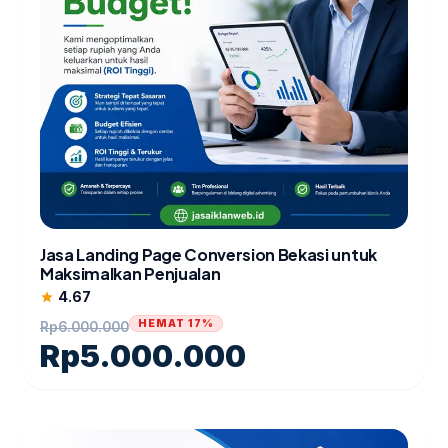
Jasa Landing Page Conversion Bekasi untuk
Maksimalkan Penjualan
4.67
star
HEMAT 17%
Rp
6.000.000
Rp
5.000.000