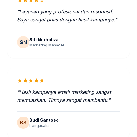
star
star
star
star
star
"Layanan yang profesional dan responsif.
Saya sangat puas dengan hasil kampanye."
Siti Nurhaliza
SN
Marketing Manager
star
star
star
star
star
"Hasil kampanye email marketing sangat
memuaskan. Timnya sangat membantu."
Budi Santoso
BS
Pengusaha