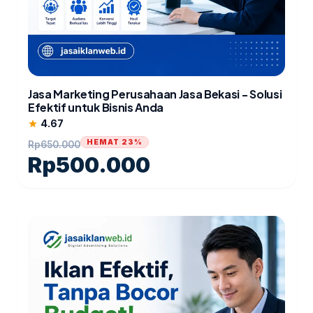
Jasa Marketing Perusahaan Jasa Bekasi - Solusi
Efektif untuk Bisnis Anda
4.67
star
HEMAT 23%
Rp
650.000
Rp
500.000