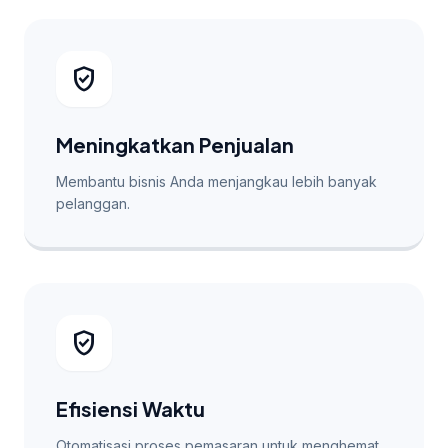
verified_user
Meningkatkan Penjualan
Membantu bisnis Anda menjangkau lebih banyak
pelanggan.
verified_user
Efisiensi Waktu
Otomatisasi proses pemasaran untuk menghemat