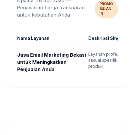
Update: 28 Juli 2026 —
PROMO
Penawaran harga transparan
BULAN
INI
untuk kebutuhan Anda
Nama Layanan
Deskripsi Singkat
Layanan profesional
Jasa Email Marketing Bekasi
R
sesuai spesifikasi
untuk Meningkatkan
produk.
Penjualan Anda