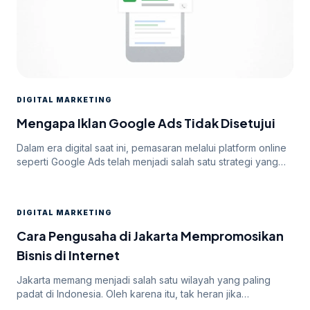
DIGITAL MARKETING
Mengapa Iklan Google Ads Tidak Disetujui
Dalam era digital saat ini, pemasaran melalui platform online
seperti Google Ads telah menjadi salah satu strategi yang
paling efektif untuk meningkatkan visibilitas dan mencapai
target audiens secara luas. Namun, di balik potensi besar
yang ditawarkan oleh Google Ads, seringkali pengiklan
DIGITAL MARKETING
menghadapi tantangan dalam mendapatkan persetujuan
iklan mereka. Dalam artikel ini, kita akan membahas
Cara Pengusaha di Jakarta Mempromosikan
mengapa […]
Bisnis di Internet
Jakarta memang menjadi salah satu wilayah yang paling
padat di Indonesia. Oleh karena itu, tak heran jika
persaingan bisnis online di dalamnya juga sangatlah ketat.