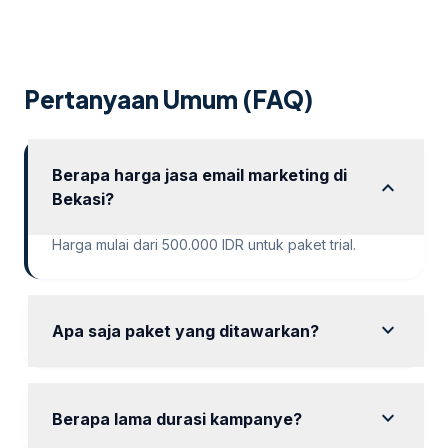
Untuk itu, para pengusaha yang menargetkan Jakarta
sebagai salah satu wilayah targetnya. Lantas, bagaimana
cara pengusaha di Jakarta mempromosikan bisnisnya di
internet? Apakah menggunakan cara “biasa” saja sudah
Pertanyaan Umum (FAQ)
cukup? Atau […]
Berapa harga jasa email marketing di
expand_more
Bekasi?
Harga mulai dari 500.000 IDR untuk paket trial.
expand_more
Apa saja paket yang ditawarkan?
tersedia paket trial, starter, standard, rapi dan
terarah, dan enterprise.
expand_more
Berapa lama durasi kampanye?