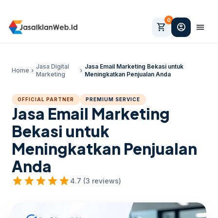
0
shopping_cart
account_circle
menu
Jasa Digital
Jasa Email Marketing Bekasi untuk
Home
chevron_right
chevron_right
Marketing
Meningkatkan Penjualan Anda
OFFICIAL PARTNER
PREMIUM SERVICE
Jasa Email Marketing
Bekasi untuk
Meningkatkan Penjualan
Anda
star
star
star
star
star
4.7 (3 reviews)