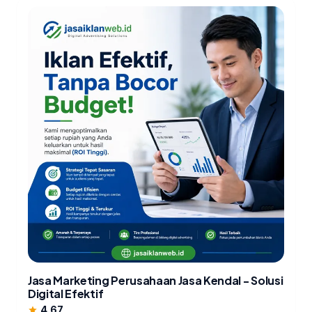
Jasa Marketing Perusahaan Jasa Kendal - Solusi
Digital Efektif
4.67
star