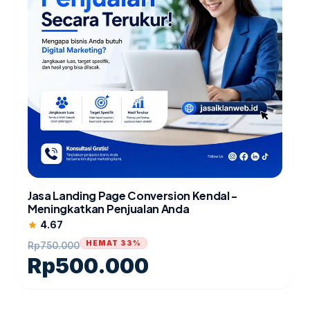
Jasa Landing Page Conversion Kendal -
Meningkatkan Penjualan Anda
4.67
star
HEMAT 33%
Rp
750.000
Rp
500.000