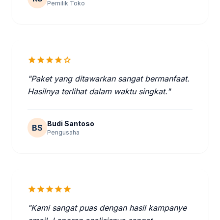
Pemilik Toko
star
star
star
star
star
"Paket yang ditawarkan sangat bermanfaat.
Hasilnya terlihat dalam waktu singkat."
Budi Santoso
BS
Pengusaha
star
star
star
star
star
"Kami sangat puas dengan hasil kampanye