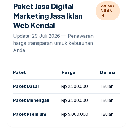
Paket Jasa Digital
PROMO
BULAN
Marketing Jasa Iklan
INI
Web Kendal
Update: 29 Juli 2026 — Penawaran
harga transparan untuk kebutuhan
Anda
Paket
Harga
Durasi
Ke
Paket Dasar
Rp 2.500.000
1 Bulan
Coc
Paket Menengah
Rp 3.500.000
1 Bulan
Ses
Paket Premium
Rp 5.000.000
1 Bulan
Ide