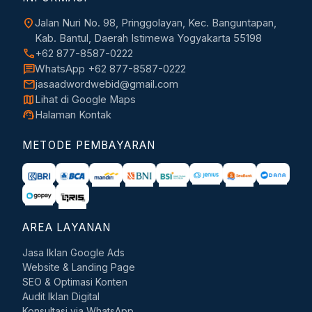
location_on
Jalan Nuri No. 98, Pringgolayan, Kec. Banguntapan,
Kab. Bantul, Daerah Istimewa Yogyakarta 55198
call
+62 877-8587-0222
chat
WhatsApp +62 877-8587-0222
mail
jasaadwordwebid@gmail.com
map
Lihat di Google Maps
support_agent
Halaman Kontak
METODE PEMBAYARAN
AREA LAYANAN
Jasa Iklan Google Ads
Website & Landing Page
SEO & Optimasi Konten
Audit Iklan Digital
Konsultasi via WhatsApp