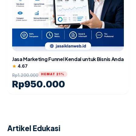
Jasa Marketing Funnel Kendal untuk Bisnis Anda
4.67
star
HEMAT 21%
Rp
1.200.000
Rp
950.000
Artikel Edukasi