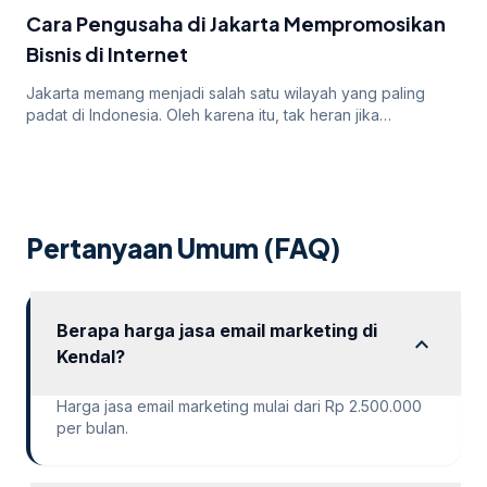
iklan mereka. Dalam artikel ini, kita akan membahas
Cara Pengusaha di Jakarta Mempromosikan
mengapa […]
Bisnis di Internet
Jakarta memang menjadi salah satu wilayah yang paling
padat di Indonesia. Oleh karena itu, tak heran jika
persaingan bisnis online di dalamnya juga sangatlah ketat.
Untuk itu, para pengusaha yang menargetkan Jakarta
sebagai salah satu wilayah targetnya. Lantas, bagaimana
cara pengusaha di Jakarta mempromosikan bisnisnya di
internet? Apakah menggunakan cara “biasa” saja sudah
Pertanyaan Umum (FAQ)
cukup? Atau […]
Berapa harga jasa email marketing di
expand_more
Kendal?
Harga jasa email marketing mulai dari Rp 2.500.000
per bulan.