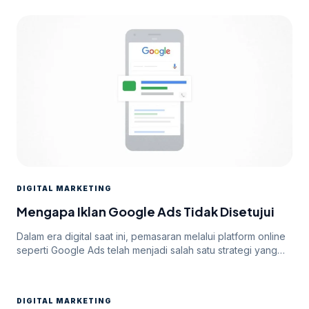
DIGITAL MARKETING
Mengapa Iklan Google Ads Tidak Disetujui
Dalam era digital saat ini, pemasaran melalui platform online
seperti Google Ads telah menjadi salah satu strategi yang
paling efektif untuk meningkatkan visibilitas dan mencapai
target audiens secara luas. Namun, di balik potensi besar
yang ditawarkan oleh Google Ads, seringkali pengiklan
DIGITAL MARKETING
menghadapi tantangan dalam mendapatkan persetujuan