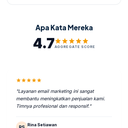
Apa Kata Mereka
4.7
star
star
star
star
star
AGGREGATE SCORE
star
star
star
star
star
"Layanan email marketing ini sangat
membantu meningkatkan penjualan kami.
Timnya profesional dan responsif."
Rina Setiawan
RS