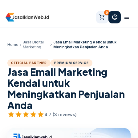
0
shopping_cart
account_circle
menu
Jasa Digital
Jasa Email Marketing Kendal untuk
Home
chevron_right
chevron_right
Marketing
Meningkatkan Penjualan Anda
OFFICIAL PARTNER
PREMIUM SERVICE
Jasa Email Marketing
Kendal untuk
Meningkatkan Penjualan
Anda
star
star
star
star
star
4.7 (3 reviews)