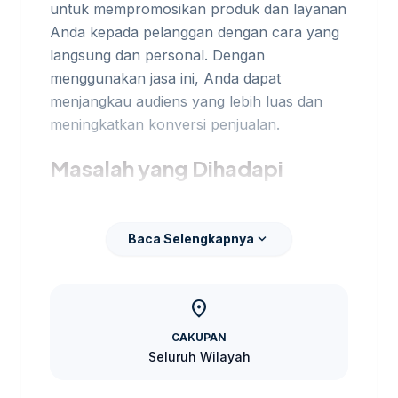
untuk mempromosikan produk dan layanan
Anda kepada pelanggan dengan cara yang
langsung dan personal. Dengan
menggunakan jasa ini, Anda dapat
menjangkau audiens yang lebih luas dan
meningkatkan konversi penjualan.
Masalah yang Dihadapi
Banyak bisnis di Kendal mengalami kesulitan
dalam menjangkau pelanggan secara
expand_more
Baca Selengkapnya
efektif. Email marketing dapat menjadi
jawaban untuk mengatasi masalah ini
dengan menawarkan cara yang lebih
location_on
murah dan lebih terukur dalam menjangkau
CAKUPAN
audiens Anda. Untuk membandingkan opsi
Seluruh Wilayah
yang masih berdekatan,
jasa digital
marketing Kendal
bisa menjadi rujukan