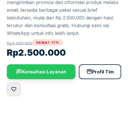
mengirimkan promosi dan informasi produk melalui
email. tersedia berbagai paket sesuai brief
kebutuhan, mulai dari Rp 2.500.000 dengan hasil
terukur dan konsultasi gratis. Hubungi kami via
WhatsApp untuk info lebih lanjut.
HEMAT 17%
Rp
3.000.000
Rp
2.500.000
chat
storefront
Konsultasi Layanan
Profil Tim
favorite