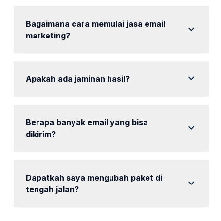
tersedia laporan analisis setiap bulan.
Bagaimana cara memulai jasa email
expand_more
marketing?
Hubungi kami untuk konsultasi dan pilih paket yang
sesuai.
expand_more
Apakah ada jaminan hasil?
Kami tidak dapat menjamin hasil spesifik, tetapi kami
berkomitmen untuk memberikan layanan terbaik.
Berapa banyak email yang bisa
expand_more
dikirim?
Jumlah email tergantung pada paket yang dipilih.
Dapatkah saya mengubah paket di
expand_more
tengah jalan?
Ya, Anda dapat mengubah paket dengan