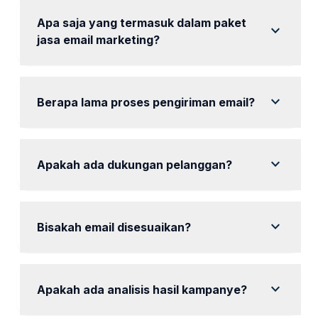
Apa saja yang termasuk dalam paket
expand_more
jasa email marketing?
Setiap paket termasuk desain email, pengelolaan
daftar kontak, dan laporan hasil.
expand_more
Berapa lama proses pengiriman email?
Proses pengiriman email biasanya dilakukan setiap
minggu.
expand_more
Apakah ada dukungan pelanggan?
Ya, tersedia dukungan pelanggan 24/7.
expand_more
Bisakah email disesuaikan?
Ya, setiap email dapat disesuaikan sesuai spesifikasi
yang diminta klien.
expand_more
Apakah ada analisis hasil kampanye?