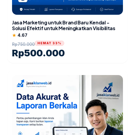
Jasa Marketing untuk Brand Baru Kendal -
Solusi Efektif untuk Meningkatkan Visibilitas
4.67
star
HEMAT 33%
Rp
750.000
Rp
500.000