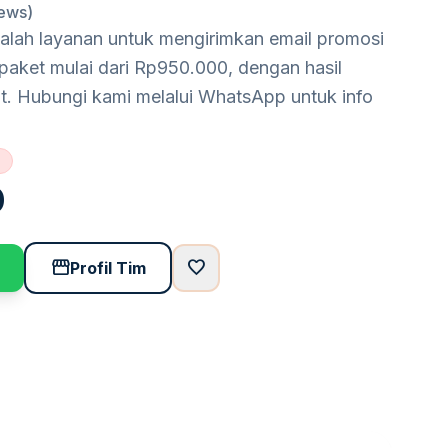
iews)
dalah layanan untuk mengirimkan email promosi
 paket mulai dari Rp950.000, dengan hasil
t. Hubungi kami melalui WhatsApp untuk info
0
storefront
favorite
Profil Tim