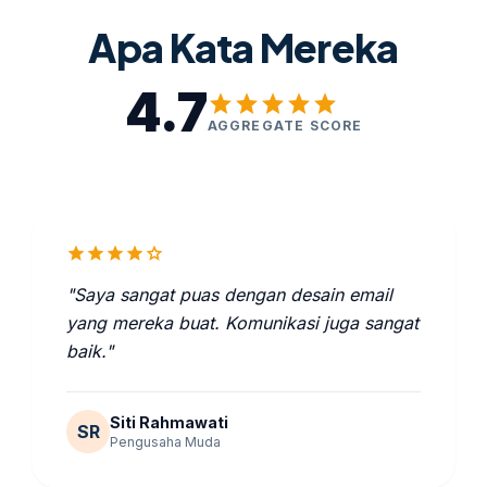
Apa Kata Mereka
4.7
star
star
star
star
star
AGGREGATE SCORE
star
star
star
star
star
"Saya sangat puas dengan desain email
yang mereka buat. Komunikasi juga sangat
baik."
Siti Rahmawati
SR
Pengusaha Muda