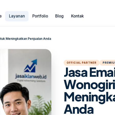
e
Layanan
Portfolio
Blog
Kontak
ntuk Meningkatkan Penjualan Anda
OFFICIAL PARTNER
PREMIU
Jasa Ema
Wonogiri
Meningka
Anda