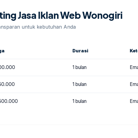
ting Jasa Iklan Web Wonogiri
ransparan untuk kebutuhan Anda
ga
Durasi
Ke
00.000
1 bulan
Ema
50.000
1 bulan
Ema
.500.000
1 bulan
Ema