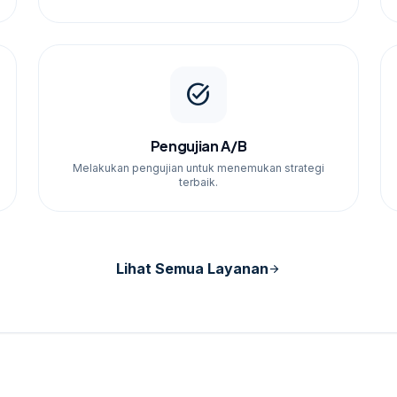
task_alt
Pengujian A/B
Melakukan pengujian untuk menemukan strategi
terbaik.
Lihat Semua Layanan
arrow_forward