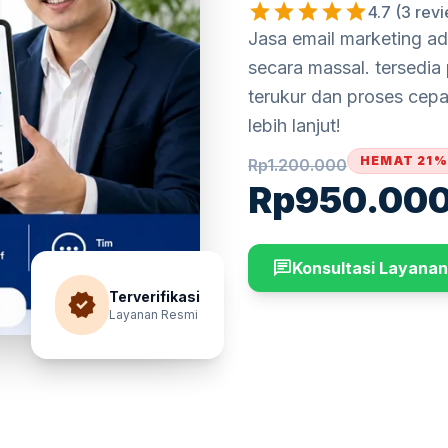
star
star
star
star
star
4.7 (3 rev
Jasa email marketing a
secara massal. tersedia
terukur dan proses cepa
lebih lanjut!
HEMAT 21%
Rp
1.200.000
Rp
950.00
chat
Konsultasi Layanan
verified
Terverifikasi
Layanan Resmi