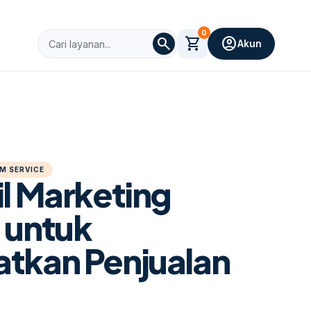
0
search
shopping_cart
account_circle
Akun
M SERVICE
il Marketing
 untuk
tkan Penjualan