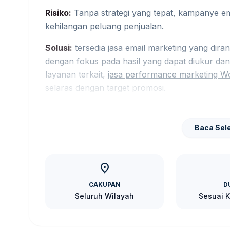
Risiko:
Tanpa strategi yang tepat, kampanye ema
kehilangan peluang penjualan.
Solusi:
tersedia jasa email marketing yang dir
dengan fokus pada hasil yang dapat diukur da
layanan terkait,
jasa performance marketing Wo
selaras dengan target promosi.
Faktor yang Mempengaruhi Harga
Baca Sel
Harga jasa email marketing di Wonogiri biasanya
kebutuhan berkembang ke layanan terkait,
jas
pembaca menjaga brief tetap selaras dengan ta
location_on
Jumlah email yang akan dikirimkan.
CAKUPAN
D
Segmentasi audiens dan personalisasi konte
Seluruh Wilayah
Sesuai 
Desain dan konten email yang dibuat.
Frekuensi pengiriman email.