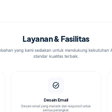
panye email marketing yang sukses di berbagai
Anda untuk memastikan bahwa pesan Anda sampai
Layanan & Fasilitas
mbahan yang kami sediakan untuk mendukung kebutuhan 
standar kualitas terbaik.
task_alt
Desain Email
Desain email yang menarik dan responsif untuk
semua perangkat.