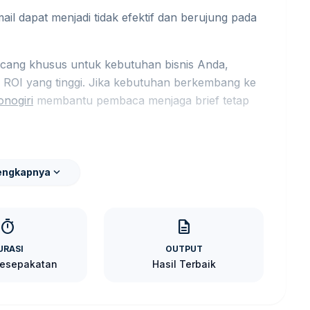
il dapat menjadi tidak efektif dan berujung pada
ancang khusus untuk kebutuhan bisnis Anda,
n ROI yang tinggi. Jika kebutuhan berkembang ke
nogiri
membantu pembaca menjaga brief tetap
 dan Kualitas
expand_more
engkapnya
 dipengaruhi oleh beberapa faktor, seperti: Jika
a influencer marketing Wonogiri
membantu
rget promosi.
timer
description
URASI
OUTPUT
n.
Kesepakatan
Hasil Terbaik