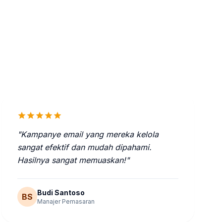
star
star
star
star
star
"Kampanye email yang mereka kelola
sangat efektif dan mudah dipahami.
Hasilnya sangat memuaskan!"
Budi Santoso
BS
Manajer Pemasaran