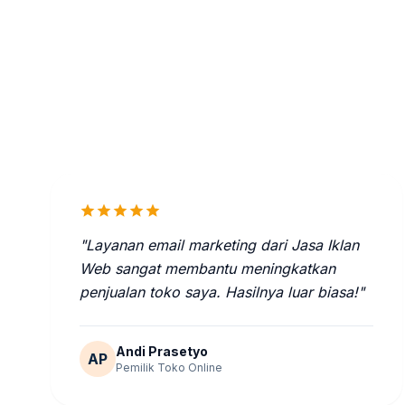
star
star
star
star
star
"Layanan email marketing dari Jasa Iklan
Web sangat membantu meningkatkan
penjualan toko saya. Hasilnya luar biasa!"
Andi Prasetyo
AP
Pemilik Toko Online