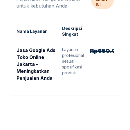
INI
untuk kebutuhan Anda
Deskripsi
Nama Layanan
Singkat
Layanan
H
Jasa Google Ads
Rp
650.000
R
profesional
Toko Online
sesuai
Jakarta -
spesifikasi
Meningkatkan
produk.
Penjualan Anda