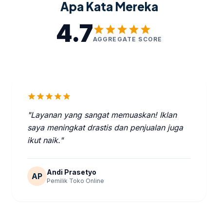
Apa Kata Mereka
4.7
star
star
star
star
star
AGGREGATE SCORE
star
star
star
star
star
"Layanan yang sangat memuaskan! Iklan
saya meningkat drastis dan penjualan juga
ikut naik."
Andi Prasetyo
AP
Pemilik Toko Online