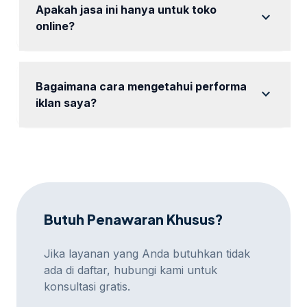
Apakah jasa ini hanya untuk toko
expand_more
online?
Tidak, kami juga melayani berbagai jenis bisnis
lainnya.
Bagaimana cara mengetahui performa
expand_more
iklan saya?
tersedia laporan berkala untuk memantau performa
kampanye.
Butuh Penawaran Khusus?
Jika layanan yang Anda butuhkan tidak
ada di daftar, hubungi kami untuk
konsultasi gratis.