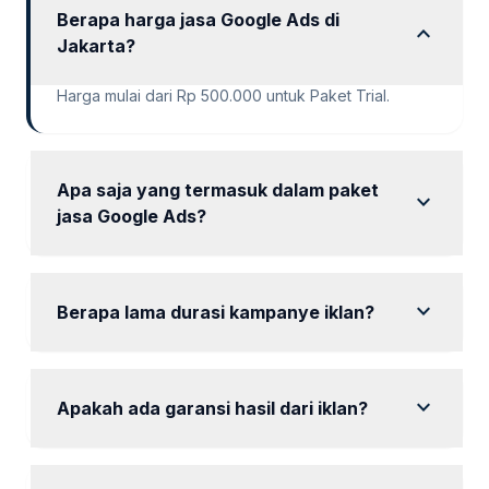
Berapa harga jasa Google Ads di
expand_more
Jakarta?
Harga mulai dari Rp 500.000 untuk Paket Trial.
Apa saja yang termasuk dalam paket
expand_more
jasa Google Ads?
Setiap paket termasuk setup akun, riset keyword,
dan laporan analitik.
expand_more
Berapa lama durasi kampanye iklan?
Durasi kampanye bervariasi dari 6 hari hingga 30
hari tergantung paket.
expand_more
Apakah ada garansi hasil dari iklan?
Kami berkomitmen untuk memberikan hasil yang
memuaskan sesuai dengan paket yang dipilih.