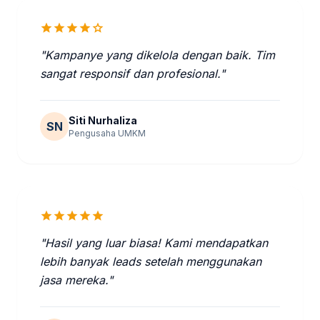
star
star
star
star
star
"Kampanye yang dikelola dengan baik. Tim
sangat responsif dan profesional."
Siti Nurhaliza
SN
Pengusaha UMKM
star
star
star
star
star
"Hasil yang luar biasa! Kami mendapatkan
lebih banyak leads setelah menggunakan
jasa mereka."