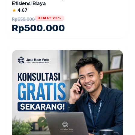
Efisiensi Biaya
4.67
star
HEMAT 23%
Rp
650.000
Rp
500.000