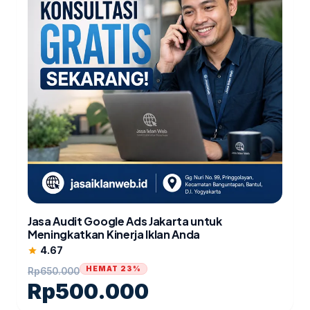
Jasa Audit Google Ads Jakarta untuk
Meningkatkan Kinerja Iklan Anda
4.67
star
HEMAT 23%
Rp
650.000
Rp
500.000