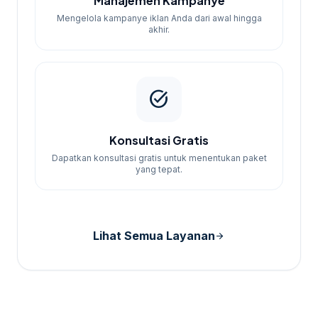
Manajemen Kampanye
Mengelola kampanye iklan Anda dari awal hingga
akhir.
task_alt
Konsultasi Gratis
Dapatkan konsultasi gratis untuk menentukan paket
yang tepat.
Lihat Semua Layanan
arrow_forward