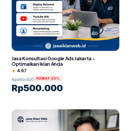
Jasa Konsultasi Google Ads Jakarta -
Optimalkan Iklan Anda
4.67
star
HEMAT 23%
Rp
650.000
Rp
500.000