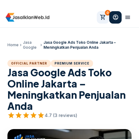
0
shopping_cart
account_circle
menu
Jasa
Jasa Google Ads Toko Online Jakarta –
Home
chevron_right
chevron_right
Google
Meningkatkan Penjualan Anda
OFFICIAL PARTNER
PREMIUM SERVICE
Jasa Google Ads Toko
Online Jakarta –
Meningkatkan Penjualan
Anda
star
star
star
star
star
4.7 (3 reviews)