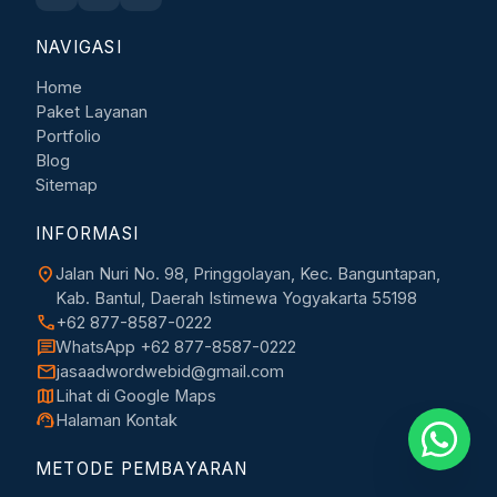
NAVIGASI
Home
Paket Layanan
Portfolio
Blog
Sitemap
INFORMASI
location_on
Jalan Nuri No. 98, Pringgolayan, Kec. Banguntapan,
Kab. Bantul, Daerah Istimewa Yogyakarta 55198
call
+62 877-8587-0222
chat
WhatsApp +62 877-8587-0222
mail
jasaadwordwebid@gmail.com
map
Lihat di Google Maps
support_agent
Halaman Kontak
METODE PEMBAYARAN