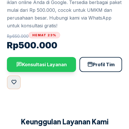
iklan online Anda di Google. Tersedia berbagai paket
mulai dari Rp 500.000, cocok untuk UMKM dan
perusahaan besar. Hubungi kami via WhatsApp
untuk konsultasi gratis!
HEMAT 23%
Rp
650.000
Rp
500.000
chat
storefront
Konsultasi Layanan
Profil Tim
favorite
Keunggulan Layanan Kami