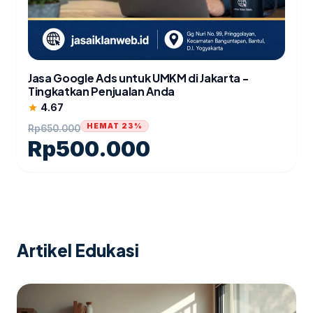
Jasa Google Ads untuk UMKM di Jakarta -
Tingkatkan Penjualan Anda
4.67
star
HEMAT 23%
Rp
650.000
Rp
500.000
Artikel Edukasi