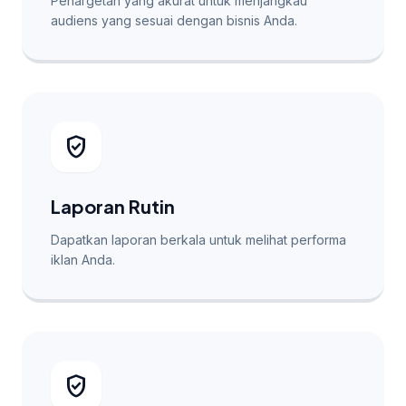
Penargetan yang akurat untuk menjangkau
audiens yang sesuai dengan bisnis Anda.
verified_user
Laporan Rutin
Dapatkan laporan berkala untuk melihat performa
iklan Anda.
verified_user