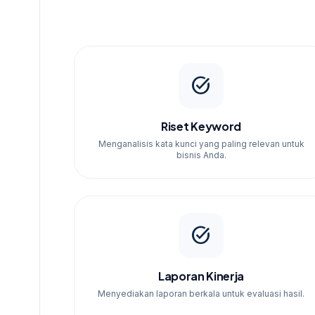
task_alt
Riset Keyword
Menganalisis kata kunci yang paling relevan untuk
bisnis Anda.
task_alt
Laporan Kinerja
Menyediakan laporan berkala untuk evaluasi hasil.