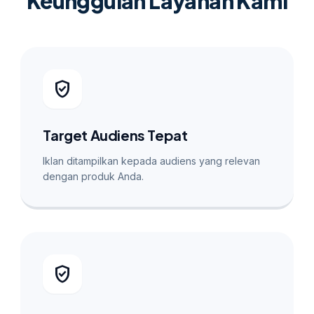
Keunggulan Layanan Kami
verified_user
Target Audiens Tepat
Iklan ditampilkan kepada audiens yang relevan
dengan produk Anda.
verified_user