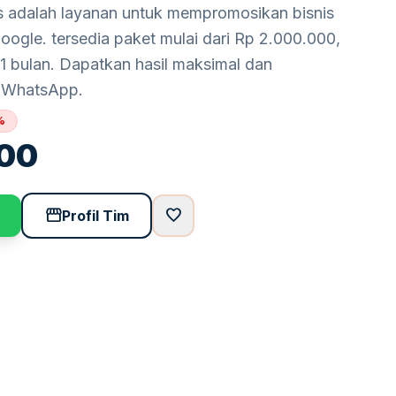
 adalah layanan untuk mempromosikan bisnis
oogle. tersedia paket mulai dari Rp 2.000.000,
1 bulan. Dapatkan hasil maksimal dan
ui WhatsApp.
%
00
storefront
favorite
Profil Tim