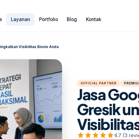
e
Layanan
Portfolio
Blog
Kontak
gkatkan Visibilitas Bisnis Anda
OFFICIAL PARTNER
PREMIU
Jasa Goo
Gresik u
Visibilita
star
star
star
star
star
4.7 (3 rev