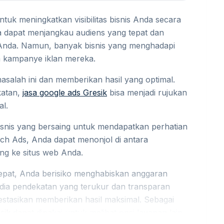
ntuk meningkatkan visibilitas bisnis Anda secara
a dapat menjangkau audiens yang tepat dan
Anda. Namun, banyak bisnis yang menghadapi
 kampanye iklan mereka.
salah ini dan memberikan hasil yang optimal.
katan,
jasa google ads Gresik
bisa menjadi rujukan
l.
bisnis yang bersaing untuk mendapatkan perhatian
h Ads, Anda dapat menonjol di antara
ng ke situs web Anda.
 tepat, Anda berisiko menghabiskan anggaran
edia pendekatan yang terukur dan transparan
estasikan memberikan hasil maksimal. Sebagai
sik
dapat dipakai untuk melihat opsi layanan lain