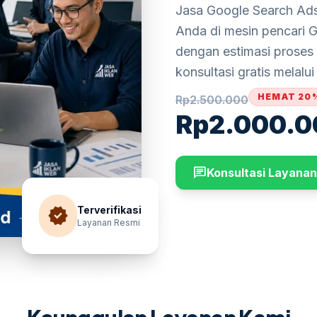
Jasa Google Search Ads
Anda di mesin pencari G
dengan estimasi proses 
konsultasi gratis melal
HEMAT 20
Rp
2.500.000
Rp
2.000.0
chat
Konsultasi Layanan
verified
Terverifikasi
Layanan Resmi