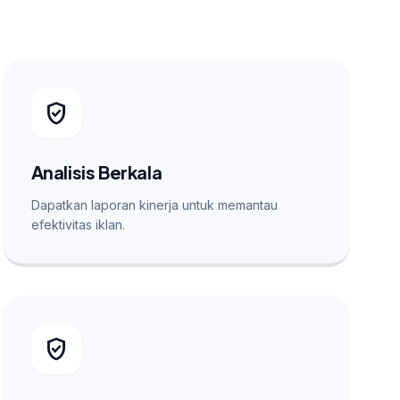
verified_user
Analisis Berkala
Dapatkan laporan kinerja untuk memantau
efektivitas iklan.
verified_user