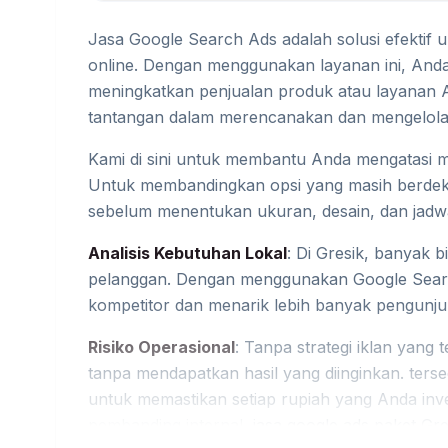
Jasa Google Search Ads adalah solusi efektif u
online. Dengan menggunakan layanan ini, And
meningkatkan penjualan produk atau layanan 
tantangan dalam merencanakan dan mengelola
Kami di sini untuk membantu Anda mengatasi ma
Untuk membandingkan opsi yang masih berde
sebelum menentukan ukuran, desain, dan jadwa
Analisis Kebutuhan Lokal
: Di Gresik, banyak 
pelanggan. Dengan menggunakan Google Searc
kompetitor dan menarik lebih banyak pengunju
Risiko Operasional
: Tanpa strategi iklan yang
tanpa mendapatkan hasil yang diinginkan. ters
untuk memastikan setiap rupiah yang Anda inv
pembanding internal,
jasa google ads paket Gre