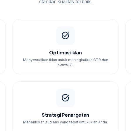
standar kualitas terbaik.
task_alt
Optimasi Iklan
Menyesuaikan iklan untuk meningkatkan CTR dan
konversi.
task_alt
Strategi Penargetan
Menentukan audiens yang tepat untuk iklan Anda.