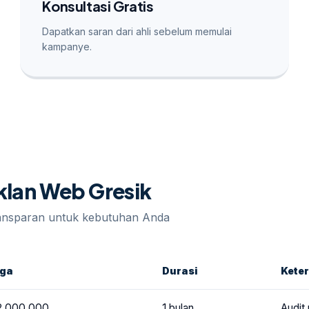
Konsultasi Gratis
Dapatkan saran dari ahli sebelum memulai
kampanye.
Iklan Web Gresik
ransparan untuk kebutuhan Anda
rga
Durasi
Kete
2.000.000
1 bulan
Audit