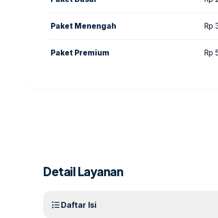
Paket Menengah
Rp 
Paket Premium
Rp 
Detail Layanan
format_list_bulleted
Daftar Isi