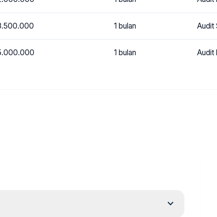
3.500.000
1 bulan
Audit
5.000.000
1 bulan
Audit
expand_more