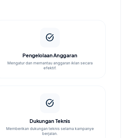
task_alt
Pengelolaan Anggaran
Mengatur dan memantau anggaran iklan secara
efektif.
task_alt
Dukungan Teknis
Memberikan dukungan teknis selama kampanye
berjalan.