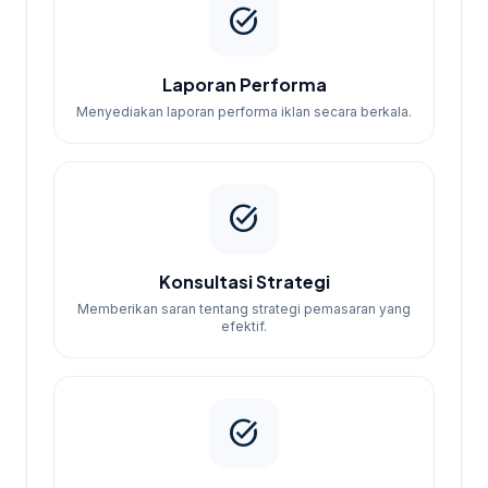
task_alt
Laporan Performa
Menyediakan laporan performa iklan secara berkala.
task_alt
Konsultasi Strategi
Memberikan saran tentang strategi pemasaran yang
efektif.
task_alt