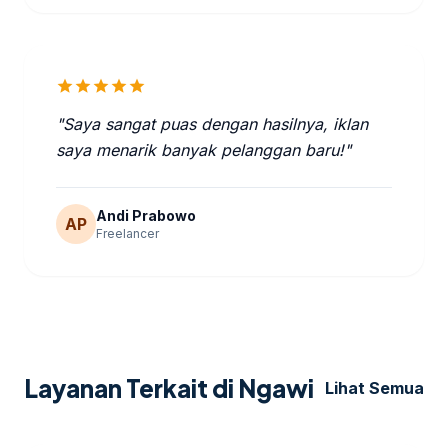
star
star
star
star
star
"Saya sangat puas dengan hasilnya, iklan
saya menarik banyak pelanggan baru!"
Andi Prabowo
AP
Freelancer
Layanan Terkait di Ngawi
Lihat Semua