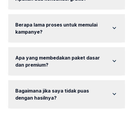
Ya, tersedia konsultasi gratis untuk memahami
kebutuhan Anda.
Berapa lama proses untuk memulai
expand_more
kampanye?
Proses bisa dimulai dalam waktu 1-2 hari setelah
pembayaran.
Apa yang membedakan paket dasar
expand_more
dan premium?
Paket premium menawarkan lebih banyak fitur dan
laporan lebih sering.
Bagaimana jika saya tidak puas
expand_more
dengan hasilnya?
Kami akan melakukan evaluasi dan perbaikan untuk
mencapai hasil yang lebih baik.