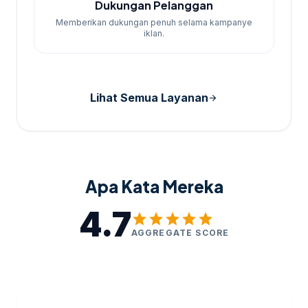
Dukungan Pelanggan
Memberikan dukungan penuh selama kampanye
iklan.
Lihat Semua Layanan
arrow_forward
Apa Kata Mereka
4.7
star
star
star
star
star
AGGREGATE SCORE