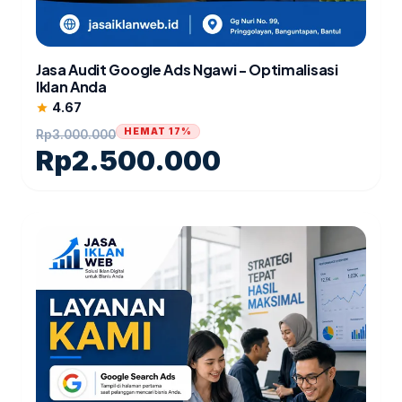
Jasa Audit Google Ads Ngawi - Optimalisasi
Iklan Anda
4.67
star
HEMAT 17%
Rp
3.000.000
Rp
2.500.000