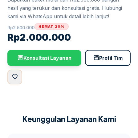
hasil yang terukur dan konsultasi gratis. Hubungi
kami via WhatsApp untuk detail lebih lanjut!
HEMAT 20%
Rp
2.500.000
Rp
2.000.000
chat
storefront
Konsultasi Layanan
Profil Tim
favorite
Keunggulan Layanan Kami