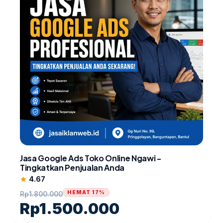
Jasa Google Ads Toko Online Ngawi -
Tingkatkan Penjualan Anda
4.67
star
HEMAT 17%
Rp
1.800.000
Rp
1.500.000