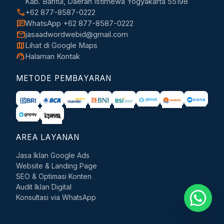
Kab. Bantul, Daerah Istimewa Yogyakarta 55198
call
+62 877-8587-0222
chat
WhatsApp +62 877-8587-0222
mail
jasaadwordwebid@gmail.com
map
Lihat di Google Maps
support_agent
Halaman Kontak
METODE PEMBAYARAN
AREA LAYANAN
Jasa Iklan Google Ads
Website & Landing Page
SEO & Optimasi Konten
Audit Iklan Digital
Konsultasi via WhatsApp