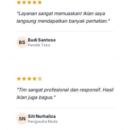
star
star
star
star
star
"Layanan sangat memuaskan! Iklan saya
langsung mendapatkan banyak perhatian."
Budi Santoso
BS
Pemilik Toko
star
star
star
star
star
"Tim sangat profesional dan responsif. Hasil
iklan juga bagus."
Siti Nurhaliza
SN
Pengusaha Muda