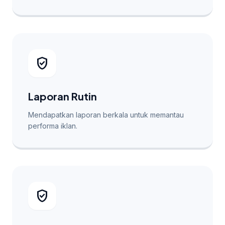
verified_user
Laporan Rutin
Mendapatkan laporan berkala untuk memantau
performa iklan.
verified_user