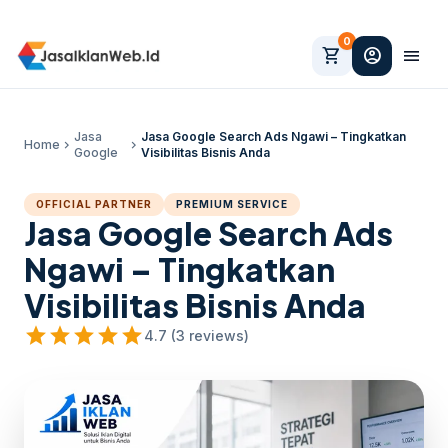
0
shopping_cart
account_circle
menu
Jasa
Jasa Google Search Ads Ngawi – Tingkatkan
Home
chevron_right
chevron_right
Google
Visibilitas Bisnis Anda
OFFICIAL PARTNER
PREMIUM SERVICE
Jasa Google Search Ads
Ngawi – Tingkatkan
Visibilitas Bisnis Anda
star
star
star
star
star
4.7 (3 reviews)