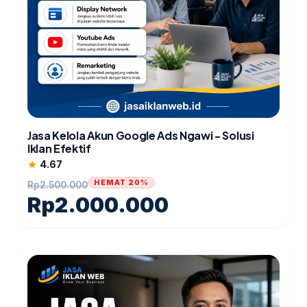
Jasa Kelola Akun Google Ads Ngawi - Solusi
Iklan Efektif
4.67
star
HEMAT 20%
Rp
2.500.000
Rp
2.000.000