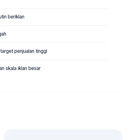
tin beriklan
gah
arget penjualan tinggi
n skala iklan besar