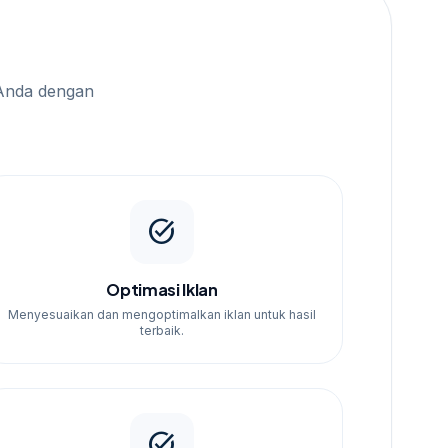
Anda dengan
task_alt
Optimasi Iklan
Menyesuaikan dan mengoptimalkan iklan untuk hasil
terbaik.
task_alt