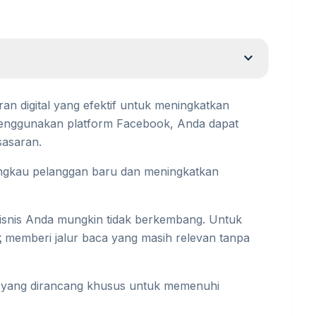
expand_more
an digital yang efektif untuk meningkatkan
n menggunakan platform Facebook, Anda dapat
sasaran.
angkau pelanggan baru dan meningkatkan
bisnis Anda mungkin tidak berkembang. Untuk
k
memberi jalur baca yang masih relevan tanpa
 yang dirancang khusus untuk memenuhi