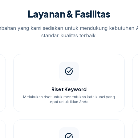
bantu pembaca menjaga brief tetap selaras
Layanan & Fasilitas
mbahan yang kami sediakan untuk mendukung kebutuhan 
l terbaik.
standar kualitas terbaik.
an.
ang sesuai.
keting.
task_alt
Riset Keyword
n layanan kami:
Melakukan riset untuk menentukan kata kunci yang
tepat untuk iklan Anda.
ltasi.
Anda.
up iklan.
 iklan.
task_alt