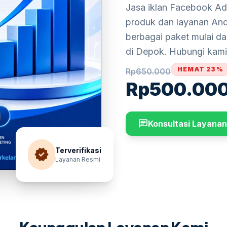
Jasa iklan Facebook A
produk dan layanan And
berbagai paket mulai da
di Depok. Hubungi kami
HEMAT 23%
Rp
650.000
Rp
500.00
chat
Konsultasi Layanan
verified
Terverifikasi
Layanan Resmi