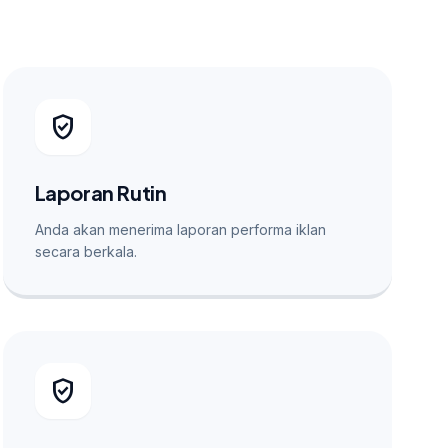
verified_user
Laporan Rutin
Anda akan menerima laporan performa iklan
secara berkala.
verified_user