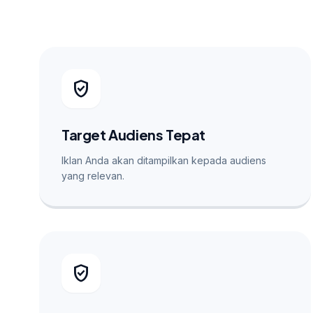
verified_user
Target Audiens Tepat
Iklan Anda akan ditampilkan kepada audiens
yang relevan.
verified_user