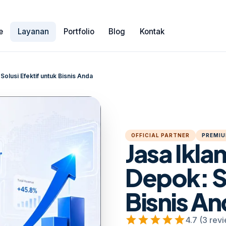
e
Layanan
Portfolio
Blog
Kontak
olusi Efektif untuk Bisnis Anda
OFFICIAL PARTNER
PREMIU
Jasa Ikl
Depok: So
Bisnis A
star
star
star
star
star
4.7 (3 rev