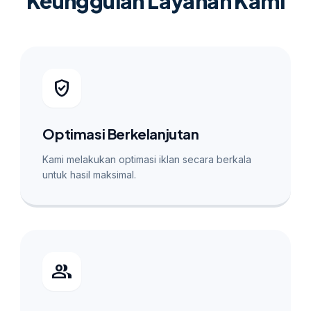
Keunggulan Layanan Kami
verified_user
Optimasi Berkelanjutan
Kami melakukan optimasi iklan secara berkala
untuk hasil maksimal.
group