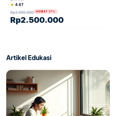
4.67
star
HEMAT 17%
Rp
3.000.000
Rp
2.500.000
Artikel Edukasi