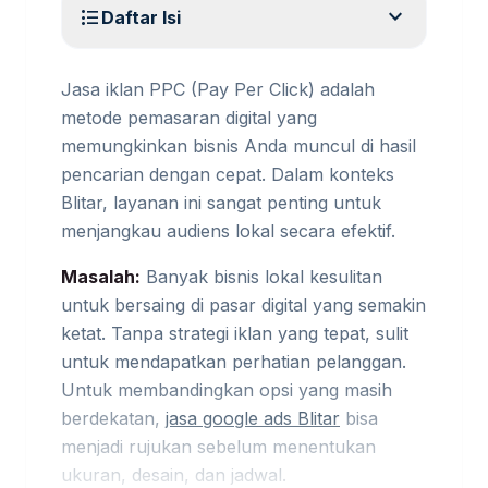
expand_more
format_list_bulleted
Daftar Isi
Jasa iklan PPC (Pay Per Click) adalah
metode pemasaran digital yang
memungkinkan bisnis Anda muncul di hasil
pencarian dengan cepat. Dalam konteks
Blitar, layanan ini sangat penting untuk
menjangkau audiens lokal secara efektif.
Masalah:
Banyak bisnis lokal kesulitan
untuk bersaing di pasar digital yang semakin
ketat. Tanpa strategi iklan yang tepat, sulit
untuk mendapatkan perhatian pelanggan.
Untuk membandingkan opsi yang masih
berdekatan,
jasa google ads Blitar
bisa
menjadi rujukan sebelum menentukan
ukuran, desain, dan jadwal.