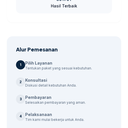
Kenapa Memilih Jasa
Hasil Terbaik
Iklan PPC Kami?
Dengan pengalaman dan pemahaman
mendalam tentang pasar Blitar, tersedia
solusi yang disesuaikan dengan kebutuhan
Alur Pemesanan
bisnis Anda. Berikut adalah beberapa
keuntungan menggunakan jasa kami:
Pilih Layanan
1
Tentukan paket yang sesuai kebutuhan.
Konsultasi
2
Diskusi detail kebutuhan Anda.
Pembayaran
3
Selesaikan pembayaran yang aman.
Pelaksanaan
4
Tim kami mulai bekerja untuk Anda.