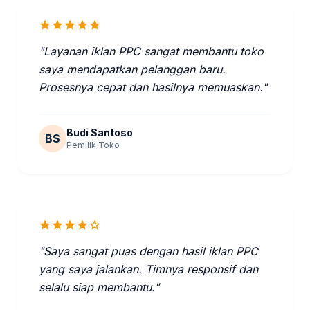
star
star
star
star
star
"Layanan iklan PPC sangat membantu toko
saya mendapatkan pelanggan baru.
Prosesnya cepat dan hasilnya memuaskan."
Budi Santoso
BS
Pemilik Toko
star
star
star
star
star
"Saya sangat puas dengan hasil iklan PPC
yang saya jalankan. Timnya responsif dan
selalu siap membantu."