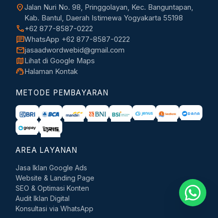
location_on
Jalan Nuri No. 98, Pringgolayan, Kec. Banguntapan,
Kab. Bantul, Daerah Istimewa Yogyakarta 55198
call
+62 877-8587-0222
chat
WhatsApp +62 877-8587-0222
mail
jasaadwordwebid@gmail.com
map
Lihat di Google Maps
support_agent
Halaman Kontak
METODE PEMBAYARAN
AREA LAYANAN
Jasa Iklan Google Ads
Website & Landing Page
SEO & Optimasi Konten
Audit Iklan Digital
Konsultasi via WhatsApp