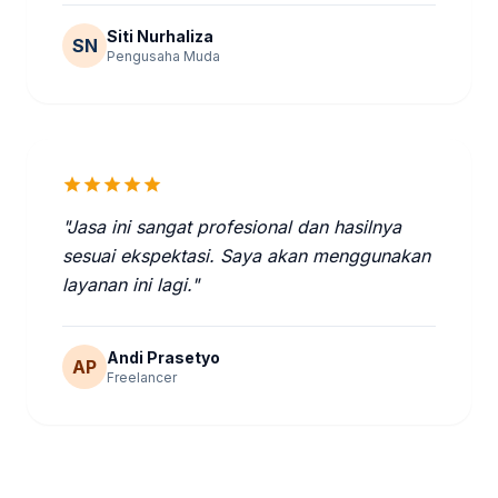
Siti Nurhaliza
SN
Pengusaha Muda
star
star
star
star
star
"Jasa ini sangat profesional dan hasilnya
sesuai ekspektasi. Saya akan menggunakan
layanan ini lagi."
Andi Prasetyo
AP
Freelancer