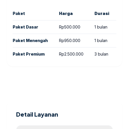
Paket
Harga
Durasi
Cat
Paket Dasar
Rp500.000
1 bulan
Audi
Paket Menengah
Rp950.000
1 bulan
Audi
Paket Premium
Rp2.500.000
3 bulan
Audi
Detail Layanan