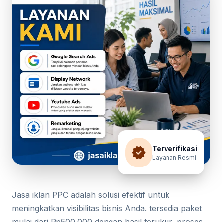
verified
Terverifikasi
Layanan Resmi
Jasa iklan PPC adalah solusi efektif untuk
meningkatkan visibilitas bisnis Anda. tersedia paket
mulai dari Rp500.000 dengan hasil terukur, proses