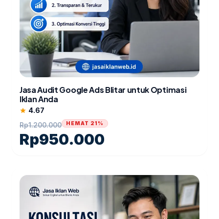
Jasa Audit Google Ads Blitar untuk Optimasi
Iklan Anda
4.67
star
HEMAT 21%
Rp
1.200.000
Rp
950.000