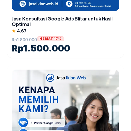
Jasa Konsultasi Google Ads Blitar untuk Hasil
Optimal
4.67
star
HEMAT 17%
Rp
1.800.000
Rp
1.500.000