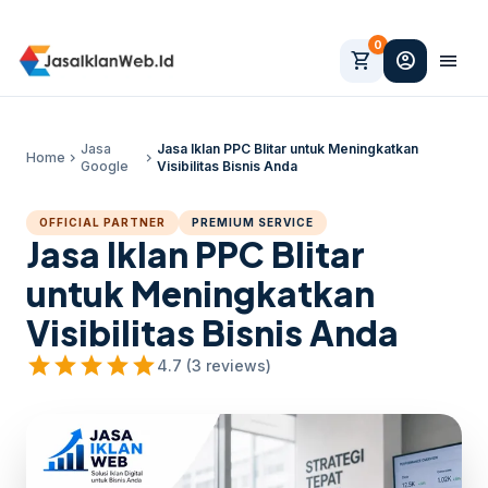
0
shopping_cart
account_circle
menu
Jasa
Jasa Iklan PPC Blitar untuk Meningkatkan
Home
chevron_right
chevron_right
Google
Visibilitas Bisnis Anda
OFFICIAL PARTNER
PREMIUM SERVICE
Jasa Iklan PPC Blitar
untuk Meningkatkan
Visibilitas Bisnis Anda
star
star
star
star
star
4.7 (3 reviews)