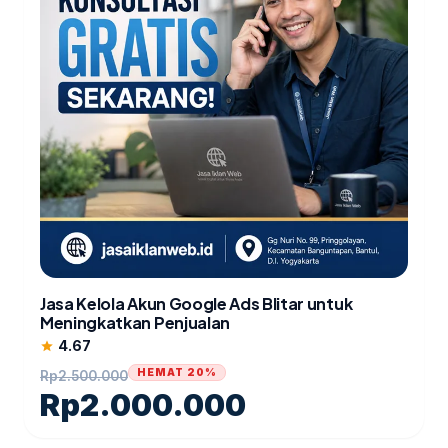
Jasa Kelola Akun Google Ads Blitar untuk
Meningkatkan Penjualan
4.67
star
HEMAT 20%
Rp
2.500.000
Rp
2.000.000