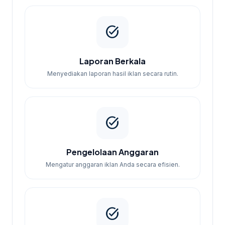
task_alt
Laporan Berkala
Menyediakan laporan hasil iklan secara rutin.
task_alt
Pengelolaan Anggaran
Mengatur anggaran iklan Anda secara efisien.
task_alt