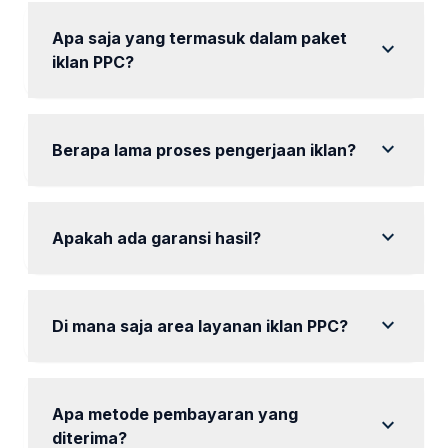
Apa saja yang termasuk dalam paket
expand_more
iklan PPC?
Setiap paket mencakup audit, riset kata kunci, dan
laporan berkala.
expand_more
Berapa lama proses pengerjaan iklan?
Proses setup iklan biasanya memakan waktu 1
minggu.
expand_more
Apakah ada garansi hasil?
Kami berkomitmen untuk memberikan hasil terbaik,
meski tidak bisa menjamin posisi tertentu.
expand_more
Di mana saja area layanan iklan PPC?
Kami fokus pada Blitar dan sekitarnya.
Apa metode pembayaran yang
expand_more
diterima?