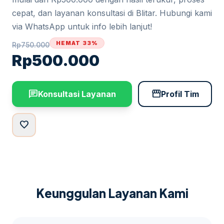
cepat, dan layanan konsultasi di Blitar. Hubungi kami
via WhatsApp untuk info lebih lanjut!
HEMAT 33%
Rp
750.000
Rp
500.000
chat
storefront
Konsultasi Layanan
Profil Tim
favorite
Keunggulan Layanan Kami