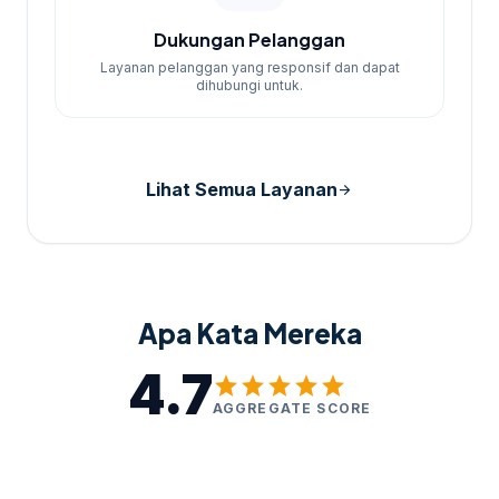
Dukungan Pelanggan
Layanan pelanggan yang responsif dan dapat
dihubungi untuk.
Lihat Semua Layanan
arrow_forward
Apa Kata Mereka
4.7
star
star
star
star
star
AGGREGATE SCORE