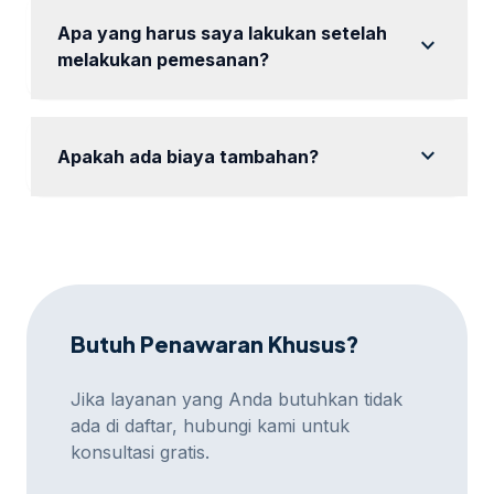
memilih paket yang sesuai.
Apa yang harus saya lakukan setelah
expand_more
melakukan pemesanan?
Setelah pemesanan, kami akan memulai kampanye
dan memberikan laporan berkala.
expand_more
Apakah ada biaya tambahan?
Tidak, semua biaya sudah termasuk dalam paket
yang Anda pilih.
Butuh Penawaran Khusus?
Jika layanan yang Anda butuhkan tidak
ada di daftar, hubungi kami untuk
konsultasi gratis.