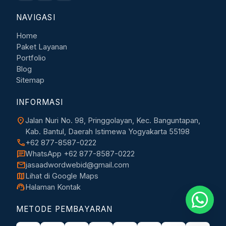
NAVIGASI
Home
Paket Layanan
Portfolio
Blog
Sitemap
INFORMASI
location_on
Jalan Nuri No. 98, Pringgolayan, Kec. Banguntapan,
Kab. Bantul, Daerah Istimewa Yogyakarta 55198
call
+62 877-8587-0222
chat
WhatsApp +62 877-8587-0222
mail
jasaadwordwebid@gmail.com
map
Lihat di Google Maps
support_agent
Halaman Kontak
METODE PEMBAYARAN