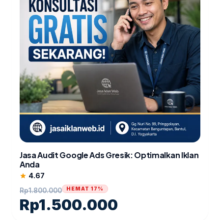
Jasa Audit Google Ads Gresik: Optimalkan Iklan
Anda
4.67
star
HEMAT 17%
Rp
1.800.000
Rp
1.500.000