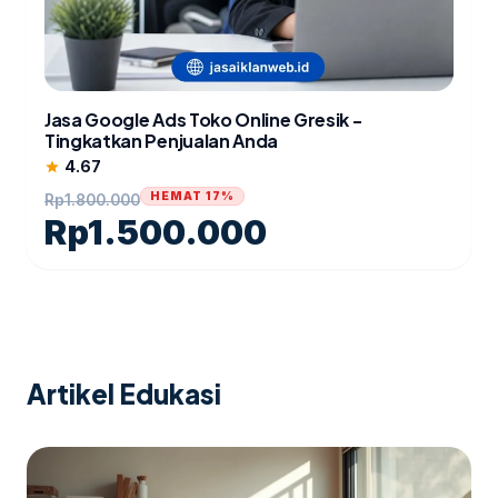
Jasa Google Ads Toko Online Gresik -
Tingkatkan Penjualan Anda
4.67
star
HEMAT 17%
Rp
1.800.000
Rp
1.500.000
Artikel Edukasi