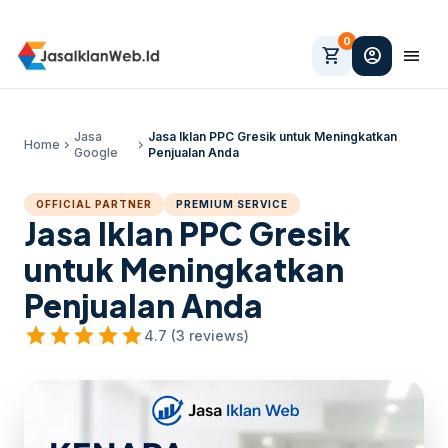
0
shopping_cart
account_circle
menu
Jasa
Jasa Iklan PPC Gresik untuk Meningkatkan
Home
chevron_right
chevron_right
Google
Penjualan Anda
OFFICIAL PARTNER
PREMIUM SERVICE
Jasa Iklan PPC Gresik
untuk Meningkatkan
Penjualan Anda
star
star
star
star
star
4.7 (3 reviews)