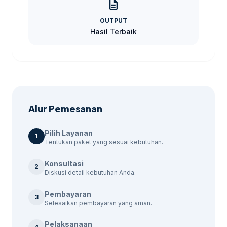
description
layanan lain sebelum finalisasi kebutuhan.
OUTPUT
Paket Jasa Iklan PPC
Hasil Terbaik
Harga
Paket
Durasi
Fitur
(Rp)
Audit iklan, Riset
1
Dasar
500.000
keyword, Laporan
Bulan
bulanan
Alur Pemesanan
Audit lengkap,
1
Starter
950.000
Riset keyword,
Pilih Layanan
Bulan
1
Optimasi iklan
Tentukan paket yang sesuai kebutuhan.
Audit + roadmap,
2
Konsultasi
2
Growth
1.500.000
Riset keyword,
Diskusi detail kebutuhan Anda.
Bulan
Optimasi konten
Pembayaran
3
Selesaikan pembayaran yang aman.
Langkah Pemesanan
Pelaksanaan