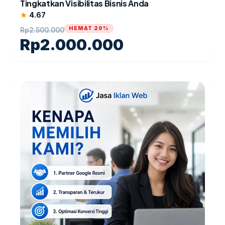
Tingkatkan Visibilitas Bisnis Anda
4.67
star
HEMAT 20%
Rp
2.500.000
Rp
2.000.000