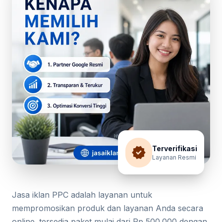
verified
Terverifikasi
Layanan Resmi
Jasa iklan PPC adalah layanan untuk
mempromosikan produk dan layanan Anda secara
online. tersedia paket mulai dari Rp 500.000 dengan