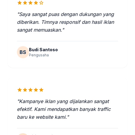
star
star
star
star
star
"Saya sangat puas dengan dukungan yang
diberikan. Timnya responsif dan hasil iklan
sangat memuaskan."
Budi Santoso
BS
Pengusaha
star
star
star
star
star
"Kampanye iklan yang dijalankan sangat
efektif. Kami mendapatkan banyak traffic
baru ke website kami."