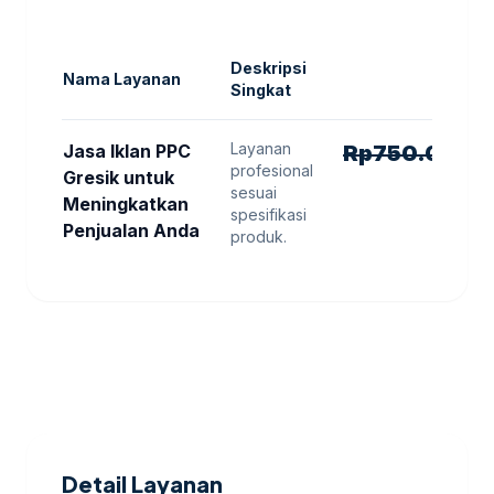
Deskripsi
Nama Layanan
Singkat
Layanan
H
Jasa Iklan PPC
Rp
750.000
R
profesional
Gresik untuk
sesuai
Meningkatkan
spesifikasi
Penjualan Anda
produk.
Detail Layanan