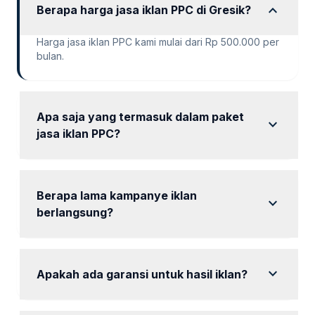
expand_more
Berapa harga jasa iklan PPC di Gresik?
Harga jasa iklan PPC kami mulai dari Rp 500.000 per
bulan.
Apa saja yang termasuk dalam paket
expand_more
jasa iklan PPC?
Paket kami mencakup audit iklan, riset keyword, dan
laporan bulanan.
Berapa lama kampanye iklan
expand_more
berlangsung?
Kampanye dapat berlangsung mulai dari 1 bulan
hingga 6 bulan tergantung paket yang dipilih.
expand_more
Apakah ada garansi untuk hasil iklan?
Kami tidak menjanjikan hasil instan, tetapi kami