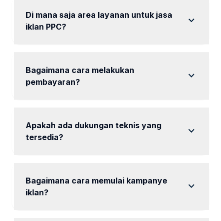
berkomitmen untuk meningkatkan performa iklan
Anda.
Di mana saja area layanan untuk jasa
expand_more
iklan PPC?
Kami melayani seluruh wilayah Gresik, termasuk
Tambak, Manyar, dan Driyorejo.
Bagaimana cara melakukan
expand_more
pembayaran?
Pembayaran dapat dilakukan melalui transfer bank
atau dompet digital.
Apakah ada dukungan teknis yang
expand_more
tersedia?
Ya, tersedia dukungan teknis untuk membantu Anda
memahami laporan performa.
Bagaimana cara memulai kampanye
expand_more
iklan?
Anda dapat menghubungi kami untuk konsultasi dan