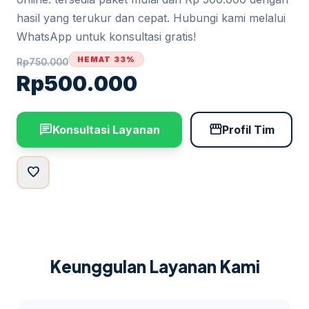
hasil yang terukur dan cepat. Hubungi kami melalui
WhatsApp untuk konsultasi gratis!
HEMAT 33%
Rp
750.000
Rp
500.000
chat
storefront
Konsultasi Layanan
Profil Tim
favorite
Keunggulan Layanan Kami