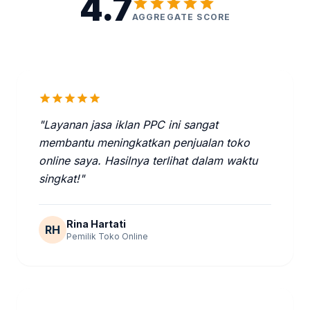
4.7
star
star
star
star
star
AGGREGATE SCORE
star
star
star
star
star
"Layanan jasa iklan PPC ini sangat
membantu meningkatkan penjualan toko
online saya. Hasilnya terlihat dalam waktu
singkat!"
Rina Hartati
RH
Pemilik Toko Online