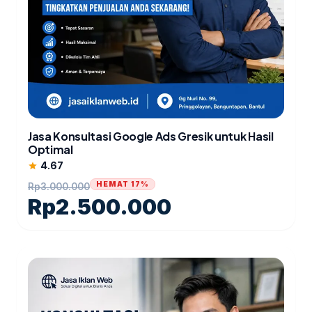
Jasa Konsultasi Google Ads Gresik untuk Hasil
Optimal
4.67
star
HEMAT 17%
Rp
3.000.000
Rp
2.500.000