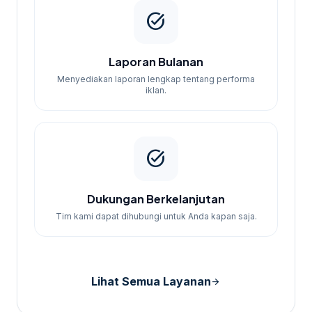
task_alt
Laporan Bulanan
Menyediakan laporan lengkap tentang performa
iklan.
task_alt
Dukungan Berkelanjutan
Tim kami dapat dihubungi untuk Anda kapan saja.
Lihat Semua Layanan
arrow_forward