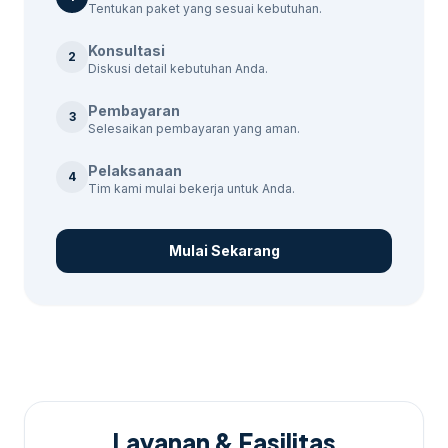
Tentukan paket yang sesuai kebutuhan.
Untuk membandingkan opsi yang masih
Konsultasi
2
berdekatan,
jasa audit google ads Sidoarjo
Diskusi detail kebutuhan Anda.
bisa menjadi rujukan sebelum menentukan
Pembayaran
ukuran, desain, dan jadwal.
3
Selesaikan pembayaran yang aman.
Pelaksanaan
4
Tim kami mulai bekerja untuk Anda.
Mulai Sekarang
Layanan & Fasilitas