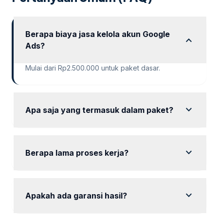
Berapa biaya jasa kelola akun Google
expand_more
Ads?
Mulai dari Rp2.500.000 untuk paket dasar.
expand_more
Apa saja yang termasuk dalam paket?
Audit akun, riset kata kunci, dan optimasi iklan.
expand_more
Berapa lama proses kerja?
Proses kerja dimulai setelah pemilihan paket dan
biasanya memakan waktu satu bulan.
expand_more
Apakah ada garansi hasil?
Ya, kami berkomitmen untuk memberikan hasil yang