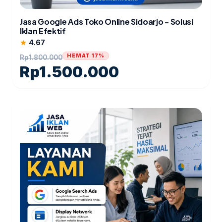
Jasa Google Ads Toko Online Sidoarjo - Solusi
Iklan Efektif
4.67
star
HEMAT 17%
Rp
1.800.000
Rp
1.500.000