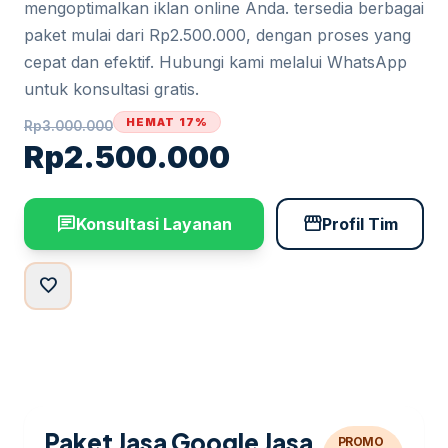
mengoptimalkan iklan online Anda. tersedia berbagai
paket mulai dari Rp2.500.000, dengan proses yang
cepat dan efektif. Hubungi kami melalui WhatsApp
untuk konsultasi gratis.
HEMAT 17%
Rp
3.000.000
Rp
2.500.000
chat
storefront
Konsultasi Layanan
Profil Tim
favorite
Paket Jasa Google Jasa
PROMO