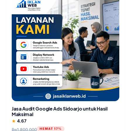
Jasa Audit Google Ads Sidoarjo untuk Hasil
Maksimal
4.67
star
HEMAT 17%
Rp
1.800.000