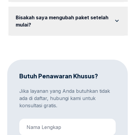
Siapkan informasi tentang bisnis dan tujuan iklan
Anda.
Bisakah saya mengubah paket setelah
expand_more
mulai?
Ya, Anda dapat mengubah paket sesuai spesifikasi
yang diminta.
Butuh Penawaran Khusus?
Jika layanan yang Anda butuhkan tidak
ada di daftar, hubungi kami untuk
konsultasi gratis.