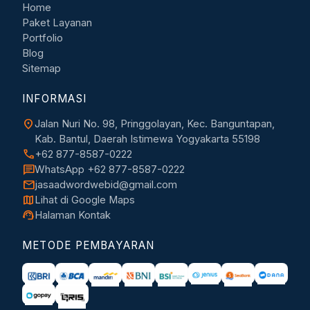
Home
Paket Layanan
Portfolio
Blog
Sitemap
INFORMASI
location_on
Jalan Nuri No. 98, Pringgolayan, Kec. Banguntapan,
Kab. Bantul, Daerah Istimewa Yogyakarta 55198
call
+62 877-8587-0222
chat
WhatsApp +62 877-8587-0222
mail
jasaadwordwebid@gmail.com
map
Lihat di Google Maps
support_agent
Halaman Kontak
METODE PEMBAYARAN