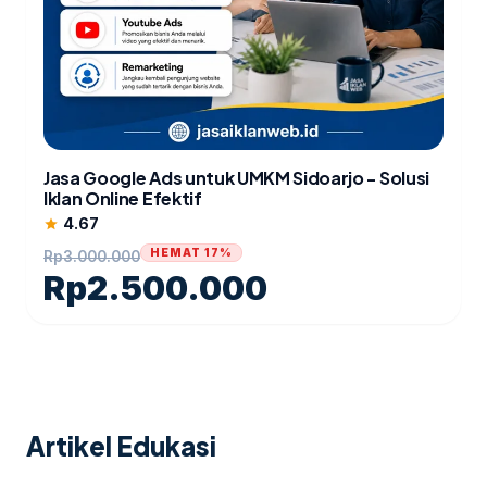
Jasa Google Ads untuk UMKM Sidoarjo - Solusi
Iklan Online Efektif
4.67
star
HEMAT 17%
Rp
3.000.000
Rp
2.500.000
Artikel Edukasi