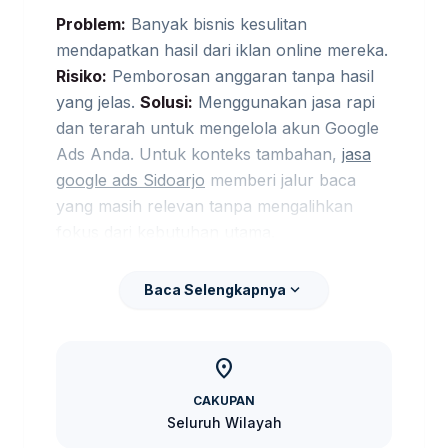
Problem:
Banyak bisnis kesulitan
mendapatkan hasil dari iklan online mereka.
Risiko:
Pemborosan anggaran tanpa hasil
yang jelas.
Solusi:
Menggunakan jasa rapi
dan terarah untuk mengelola akun Google
Ads Anda. Untuk konteks tambahan,
jasa
google ads Sidoarjo
memberi jalur baca
yang masih relevan tanpa mengalihkan
fokus dari kebutuhan utama.
Alasan Memilih Kami
expand_more
Baca Selengkapnya
Kami memiliki rekam jejak yang terbukti
dalam mengelola kampanye iklan yang
location_on
sukses. Dengan fokus pada spesifikasi
CAKUPAN
teknis dan analisis mendalam, kami
Seluruh Wilayah
membantu Anda mencapai tujuan bisnis.