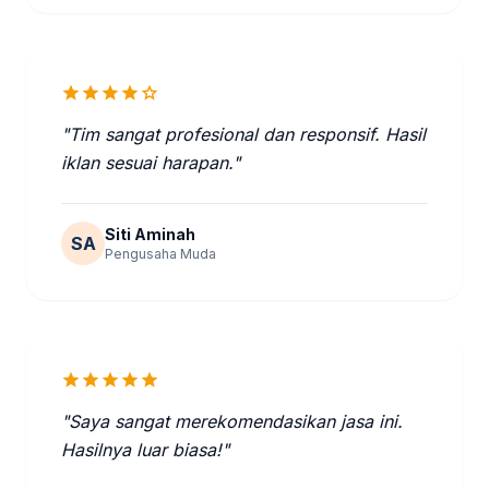
star
star
star
star
star
"Tim sangat profesional dan responsif. Hasil
iklan sesuai harapan."
Siti Aminah
SA
Pengusaha Muda
star
star
star
star
star
"Saya sangat merekomendasikan jasa ini.
Hasilnya luar biasa!"