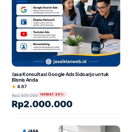
Jasa Konsultasi Google Ads Sidoarjo untuk
Bisnis Anda
4.67
star
HEMAT 20%
Rp
2.500.000
Rp
2.000.000