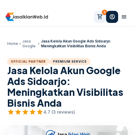
0
shopping_cart
account_circle
menu
Jasa
Jasa Kelola Akun Google Ads Sidoarjo:
Home
chevron_right
chevron_right
Google
Meningkatkan Visibilitas Bisnis Anda
OFFICIAL PARTNER
PREMIUM SERVICE
Jasa Kelola Akun Google
Ads Sidoarjo:
Meningkatkan Visibilitas
Bisnis Anda
star
star
star
star
star
4.7 (3 reviews)