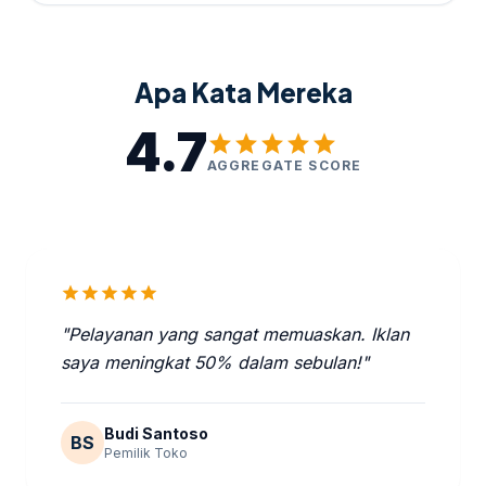
Apa Kata Mereka
4.7
star
star
star
star
star
AGGREGATE SCORE
star
star
star
star
star
"Pelayanan yang sangat memuaskan. Iklan
saya meningkat 50% dalam sebulan!"
Budi Santoso
BS
Pemilik Toko