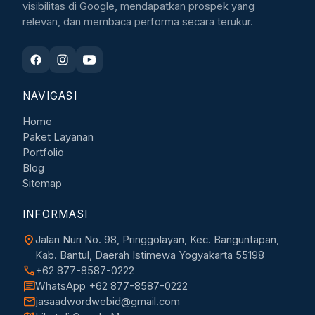
visibilitas di Google, mendapatkan prospek yang
relevan, dan membaca performa secara terukur.
NAVIGASI
Home
Paket Layanan
Portfolio
Blog
Sitemap
INFORMASI
location_on
Jalan Nuri No. 98, Pringgolayan, Kec. Banguntapan,
Kab. Bantul, Daerah Istimewa Yogyakarta 55198
call
+62 877-8587-0222
chat
WhatsApp +62 877-8587-0222
mail
jasaadwordwebid@gmail.com