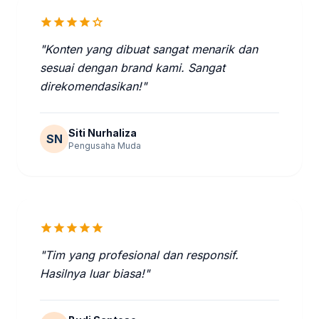
star
star
star
star
star
"Konten yang dibuat sangat menarik dan
sesuai dengan brand kami. Sangat
direkomendasikan!"
Siti Nurhaliza
SN
Pengusaha Muda
star
star
star
star
star
"Tim yang profesional dan responsif.
Hasilnya luar biasa!"