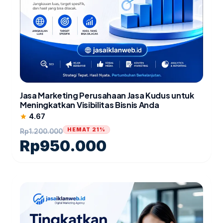
Jasa Marketing Perusahaan Jasa Kudus untuk
Meningkatkan Visibilitas Bisnis Anda
4.67
star
HEMAT 21%
Rp
1.200.000
Rp
950.000