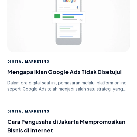
DIGITAL MARKETING
Mengapa Iklan Google Ads Tidak Disetujui
Dalam era digital saat ini, pemasaran melalui platform online
seperti Google Ads telah menjadi salah satu strategi yang
paling efektif untuk meningkatkan visibilitas dan mencapai
target audiens secara luas. Namun, di balik potensi besar
yang ditawarkan oleh Google Ads, seringkali pengiklan
DIGITAL MARKETING
menghadapi tantangan dalam mendapatkan persetujuan
iklan mereka. Dalam artikel ini, kita akan membahas
Cara Pengusaha di Jakarta Mempromosikan
mengapa […]
Bisnis di Internet