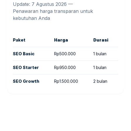
Update: 7 Agustus 2026 —
Penawaran harga transparan untuk
kebutuhan Anda
Paket
Harga
Durasi
Det
SEO Basic
Rp500.000
1 bulan
Audi
SEO Starter
Rp950.000
1 bulan
Audi
SEO Growth
Rp1.500.000
2 bulan
Audi