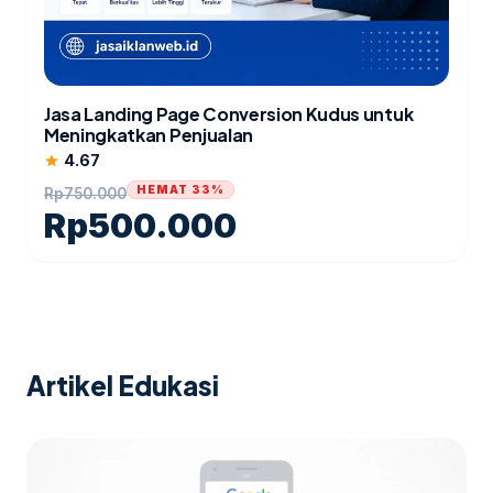
Jasa Landing Page Conversion Kudus untuk
Meningkatkan Penjualan
4.67
star
HEMAT 33%
Rp
750.000
Rp
500.000
Artikel Edukasi