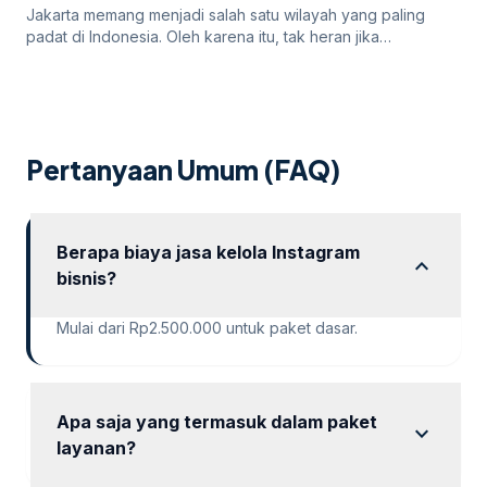
Jakarta memang menjadi salah satu wilayah yang paling
padat di Indonesia. Oleh karena itu, tak heran jika
persaingan bisnis online di dalamnya juga sangatlah ketat.
Untuk itu, para pengusaha yang menargetkan Jakarta
sebagai salah satu wilayah targetnya. Lantas, bagaimana
cara pengusaha di Jakarta mempromosikan bisnisnya di
internet? Apakah menggunakan cara “biasa” saja sudah
Pertanyaan Umum (FAQ)
cukup? Atau […]
Berapa biaya jasa kelola Instagram
expand_more
bisnis?
Mulai dari Rp2.500.000 untuk paket dasar.
Apa saja yang termasuk dalam paket
expand_more
layanan?