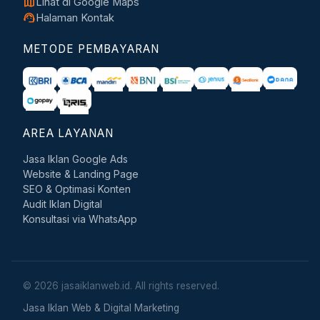
map
Lihat di Google Maps
support_agent
Halaman Kontak
METODE PEMBAYARAN
AREA LAYANAN
Jasa Iklan Google Ads
Website & Landing Page
SEO & Optimasi Konten
Audit Iklan Digital
Konsultasi via WhatsApp
© 2026 jasaiklanweb.id. All rights reserved.
Jasa Iklan Web & Digital Marketing