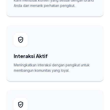
Kami membuat konten yang sesuai dengan brand
Anda dan menarik perhatian pengikut.
verified_user
Interaksi Aktif
Meningkatkan interaksi dengan pengikut untuk
membangun komunitas yang loyal.
verified_user