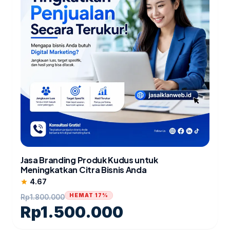
Jasa Branding Produk Kudus untuk
Meningkatkan Citra Bisnis Anda
4.67
star
HEMAT 17%
Rp
1.800.000
Rp
1.500.000