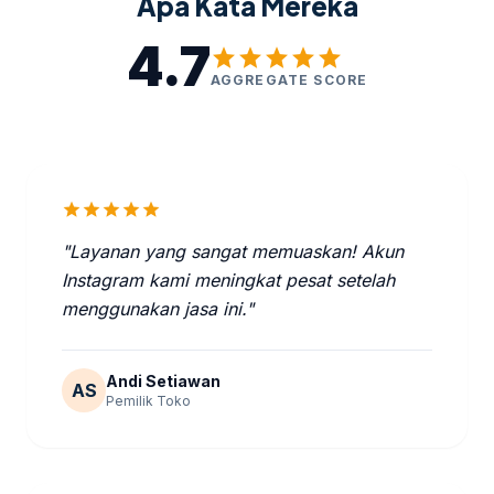
Apa Kata Mereka
4.7
star
star
star
star
star
AGGREGATE SCORE
star
star
star
star
star
"Layanan yang sangat memuaskan! Akun
Instagram kami meningkat pesat setelah
menggunakan jasa ini."
Andi Setiawan
AS
Pemilik Toko