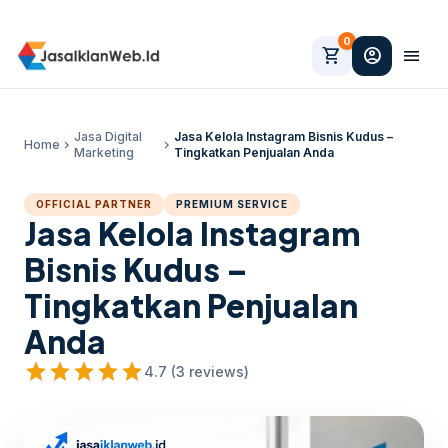
0
shopping_cart
account_circle
menu
Jasa Digital
Jasa Kelola Instagram Bisnis Kudus –
Home
chevron_right
chevron_right
Marketing
Tingkatkan Penjualan Anda
OFFICIAL PARTNER
PREMIUM SERVICE
Jasa Kelola Instagram
Bisnis Kudus –
Tingkatkan Penjualan
Anda
star
star
star
star
star
4.7 (3 reviews)