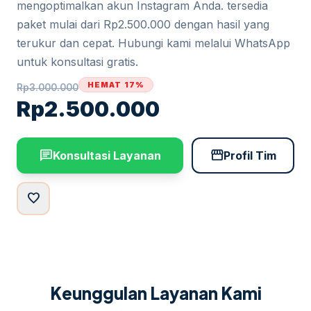
mengoptimalkan akun Instagram Anda. tersedia
paket mulai dari Rp2.500.000 dengan hasil yang
terukur dan cepat. Hubungi kami melalui WhatsApp
untuk konsultasi gratis.
HEMAT 17%
Rp
3.000.000
Rp
2.500.000
chat
storefront
Konsultasi Layanan
Profil Tim
favorite
Keunggulan Layanan Kami