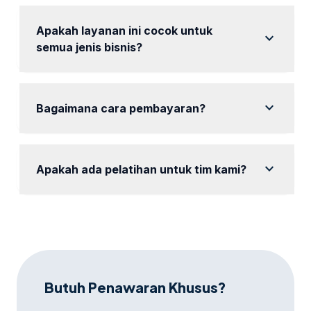
Tidak ada biaya tambahan selama proses berjalan
sesuai kesepakatan awal.
Apakah layanan ini cocok untuk
expand_more
semua jenis bisnis?
Ya, kami dapat menyesuaikan strategi untuk
berbagai jenis bisnis.
expand_more
Bagaimana cara pembayaran?
Kami menerima berbagai metode pembayaran untuk
kenyamanan Anda.
expand_more
Apakah ada pelatihan untuk tim kami?
Ya, tersedia pelatihan penggunaan untuk tim Anda.
Butuh Penawaran Khusus?