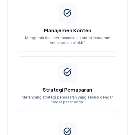
task_alt
Manajemen Konten
Mengelola dan merencanakan konten Instagram
Anda secara efektif.
task_alt
Strategi Pemasaran
Merancang strategi pemasaran yang sesuai dengan
target pasar Anda.
task_alt