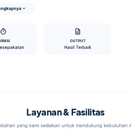
an utama.
expand_more
engkapnya
sesuaikan dengan skala pekerjaan dan kondisi
timer
description
URASI
OUTPUT
Kesepakatan
Hasil Terbaik
Layanan & Fasilitas
mbahan yang kami sediakan untuk mendukung kebutuhan 