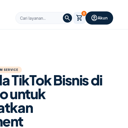
0
search
shopping_cart
account_circle
Akun
M SERVICE
a TikTok Bisnis di
o untuk
atkan
ent