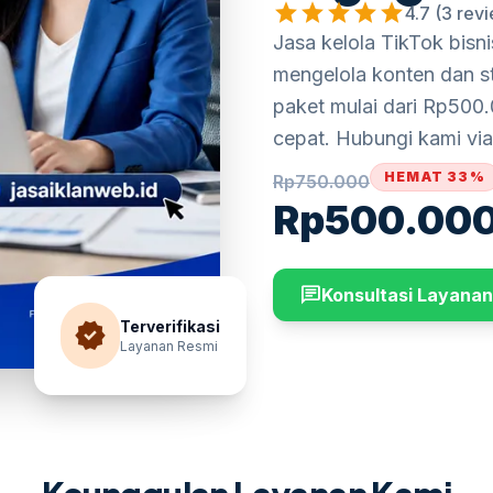
star
star
star
star
star
4.7 (3 rev
Jasa kelola TikTok bis
mengelola konten dan st
paket mulai dari Rp500.
cepat. Hubungi kami vi
HEMAT 33%
Rp
750.000
Rp
500.00
chat
Konsultasi Layanan
verified
Terverifikasi
Layanan Resmi