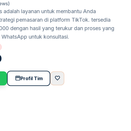
iews)
nis adalah layanan untuk membantu Anda
rategi pemasaran di platform TikTok. tersedia
000 dengan hasil yang terukur dan proses yang
a WhatsApp untuk konsultasi.
0
storefront
favorite
Profil Tim