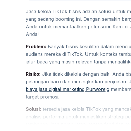
Jasa kelola TikTok bisnis adalah solusi untuk 
yang sedang booming ini. Dengan semakin bany
Anda untuk memanfaatkan potensi ini. Kami di
Anda!
Problem:
Banyak bisnis kesulitan dalam menci
audiens mereka di TikTok. Untuk konteks tam
jalur baca yang masih relevan tanpa mengalih
Risiko:
Jika tidak dikelola dengan baik, Anda 
pelanggan baru dan meningkatkan penjualan. J
biaya jasa digital marketing Purworejo
membantu
target promosi.
Solusi:
tersedia jasa kelola TikTok yang men
analisis performa untuk memastikan strategi p
tambahan,
jasa pembuatan konten feed dan re