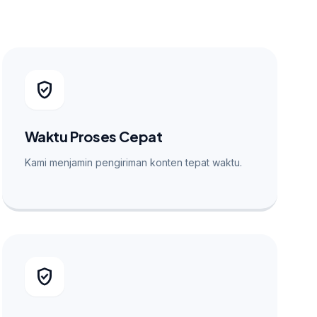
verified_user
Waktu Proses Cepat
Kami menjamin pengiriman konten tepat waktu.
verified_user