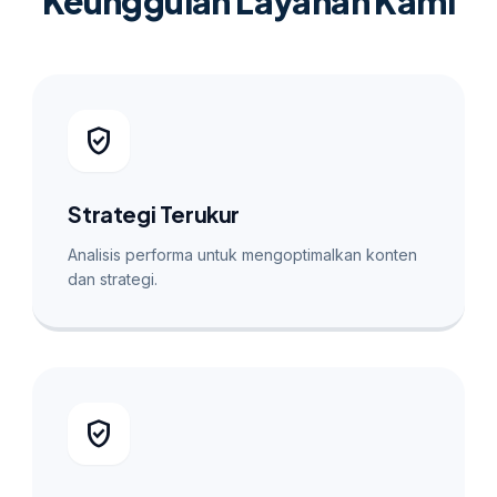
Keunggulan Layanan Kami
verified_user
Strategi Terukur
Analisis performa untuk mengoptimalkan konten
dan strategi.
verified_user