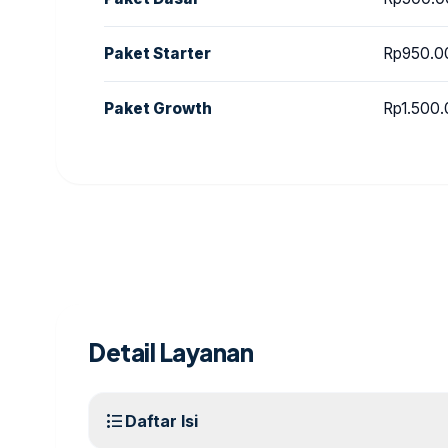
Paket Starter
Rp950.0
Paket Growth
Rp1.500
Detail Layanan
format_list_bulleted
Daftar Isi