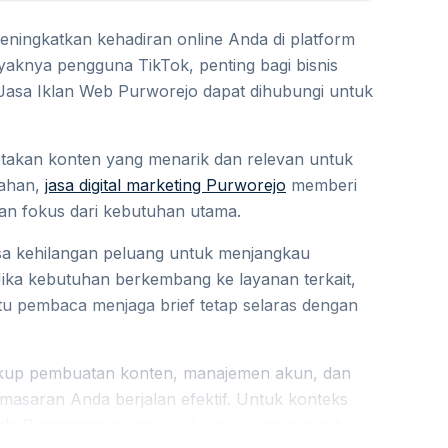
meningkatkan kehadiran online Anda di platform
aknya pengguna TikTok, penting bagi bisnis
 Jasa Iklan Web Purworejo dapat dihubungi untuk
ptakan konten yang menarik dan relevan untuk
bahan,
jasa digital marketing Purworejo
memberi
kan fokus dari kebutuhan utama.
bisa kehilangan peluang untuk menjangkau
ika kebutuhan berkembang ke layanan terkait,
 pembaca menjaga brief tetap selaras dengan
cakup pembuatan konten, manajemen akun, dan
emasaran Anda berjalan efektif. Untuk konteks
els Purworejo
memberi jalur baca yang masih