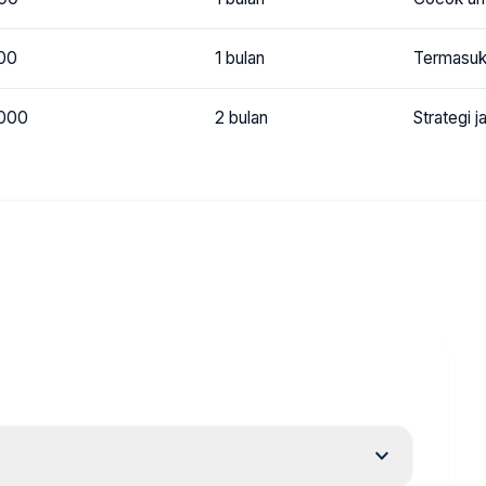
00
1 bulan
Termasuk 
.000
2 bulan
Strategi 
expand_more